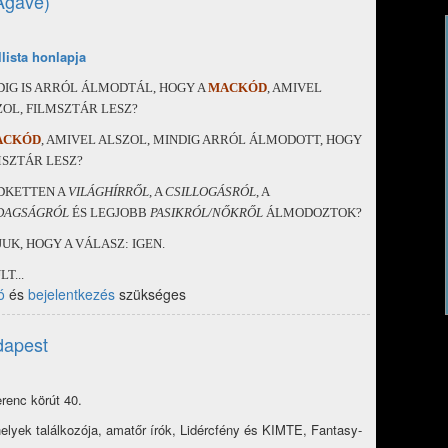
(Agave)
llista honlapja
DIG IS ARRÓL ÁLMODTÁL, HOGY A
M
ACKÓD
, AMIVEL
ZOL, FILMSZTÁR LESZ?
ACKÓD
, AMIVEL ALSZOL, MINDIG ARRÓL ÁLMODOTT, HOGY
MSZTÁR LESZ?
DKETTEN A
VILÁGHÍRRŐL
, A
CSILLOGÁSRÓL
, A
DAGSÁGRÓL
ÉS LEGJOBB
PASIKRÓL/NŐKRŐL
ÁLMODOZTOK?
UK, HOGY A VÁLASZ: IGEN.
T...
ó
és
bejelentkezés
szükséges
dapest
renc körút 40.
helyek találkozója, amatőr írók, Lidércfény és KIMTE, Fantasy-