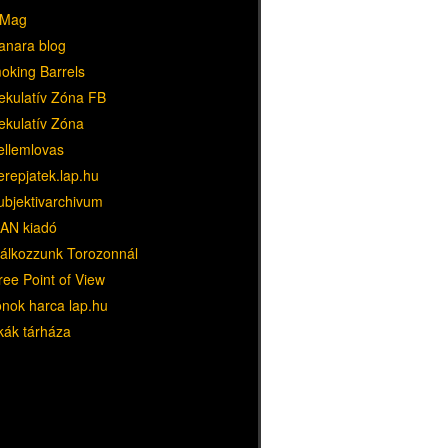
Mag
anara blog
oking Barrels
ekulatív Zóna FB
ekulatív Zóna
ellemlovas
erepjatek.lap.hu
ubjektivarchivum
AN kiadó
lálkozzunk Torozonnál
ree Point of View
ónok harca lap.hu
kák tárháza