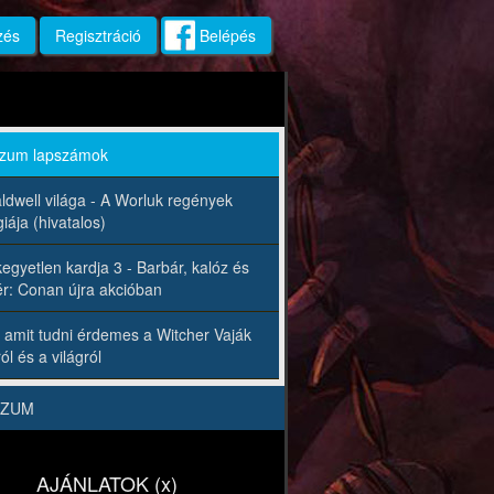
zés
Regisztráció
Belépés
rzum lapszámok
ldwell világa - A Worluk regények
iája (hivatalos)
egyetlen kardja 3 - Barbár, kalóz és
r: Conan újra akcióban
 amit tudni érdemes a Witcher Vaják
ól és a világról
RZUM
AJÁNLATOK (x)