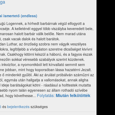
aga
kai ismertető (endless)
ujjú Logennek, a hírhedt barbárnak végül elfogyott a
cséje. A kelleténél eggyel több viszályba keveredett bele,
marosan halott barbár válik belőle. Nem marad utána
 csak vacak dalok és halott barátok.
 dan Luthar, az önzőség szobra nem vágyik veszélyes
okra, legföljebb a vívópáston szeretne dicsőséget kivívni
ak. Csakhogy kitörni készül a háború, és a fagyos észak
mezőin sokkal véresebb szabályok szerint küzdenek.
 inkvizítor, a nyomorékból lett kínvallató semmit sem
ne jobban, mint hogy koporsóban lássa hazatérni Jezalt.
 ő mindenkit gyűlöl. Aki az árulást próbálván száműzni az
l, egymás után hallgatja a vallomásokat, annak aligha
ideje barátságokat kötni - ráadásul a holttestek mutatta
issebb nyom talán egyenesen az állam rothadó szívébe
Folytatás:
Miután felkötötték
rad, hogy követhesse...
ó
és
bejelentkezés
szükséges