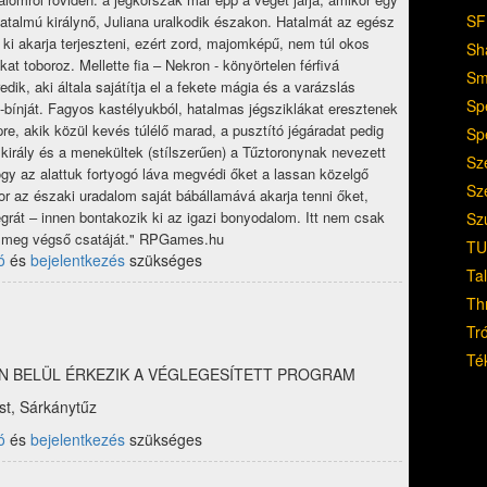
SF
atalmú királynő, Juliana uralkodik északon. Hatalmát az egész
a ki akarja terjeszteni, ezért zord, majomképű, nem túl okos
Sh
kat toboroz. Mellette fia – Nekron - könyörtelen férfivá
Sm
edik, aki általa sajátítja el a fekete mágia és a varázslás
Sp
t-bínját. Fagyos kastélyukból, hatalmas jégsziklákat eresztenek
pre, akik közül kevés túlélő marad, a pusztító jégáradat pedig
Sp
l király és a menekültek (stílszerűen) a Tűztoronynak nevezett
Sz
y az alattuk fortyogó láva megvédi őket a lassan közelgő
Sz
or az északi uradalom saját bábállamává akarja tenni őket,
eegrát – innen bontakozik ki az igazi bonyodalom. Itt nem csak
Sz
ja meg végső csatáját." RPGames.hu
TU
ó
és
bejelentkezés
szükséges
Ta
Th
Tr
Té
 NAPON BELÜL ÉRKEZIK A VÉGLEGESÍTETT PROGRAM
st, Sárkánytűz
ó
és
bejelentkezés
szükséges