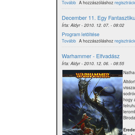
Tovább
(1267
A hozzászóláshoz
regisztráci
fantasy-
festmény
December 11. Egy Fantasztik
(HQ))
Írta:
Aldyr
-
2010. 12. 07. - 08:02
Program letöltése
Tovább
(December
A hozzászóláshoz
regisztráci
11.
Egy
Warhammer - Elfvadász
Fantasztikus
Írta:
Aldyr
-
2010. 12. 06. - 08:55
Nap)
Natha
Altdor
vissza
sodró
hogy a
felru
leromb
Biroda
Erede