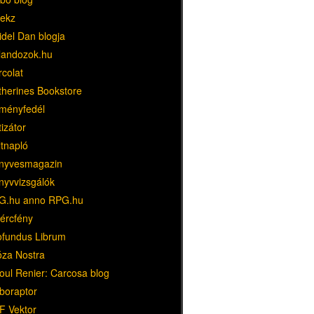
ekz
idel Dan blogja
landozok.hu
rcolat
therines Bookstore
ményfedél
tizátor
ltnapló
nyvesmagazin
nyvvizsgálók
G.hu anno RPG.hu
dércfény
ofundus Librum
óza Nostra
oul Renier: Carcosa blog
boraptor
F Vektor