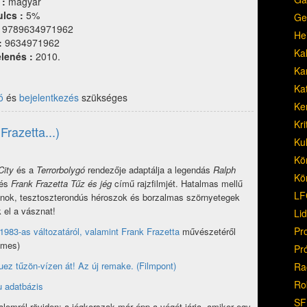
 :
magyar
ulcs :
5%
Ge
:
9789634971962
He
:
9634971962
Ka
lenés :
2010.
Ka
Ka
ó
és
bejelentkezés
szükséges
Ke
Kri
Frazetta...)
Ku
Kö
City
és a
Terrorbolygó
rendezője adaptálja a legendás
Ralph
Kö
és
Frank Frazetta
Tűz és jég
című rajzfilmjét. Hatalmas mellű
LF
ok, tesztoszterondús héroszok és borzalmas szörnyetegek
k el a vásznat!
Li
Pr
 1983-as változatáról, valamint Frank Frazetta
művészetéről
mes)
Pr
uez tűzön-vízen át! Az új remake. (Filmpont)
Ra
Ro
u adatbázis
SF
talomról röviden: a jégkorszak már épp a végét járja, amikor egy