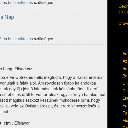
ó
és
bejelentkezés
szükséges
Georg
cikl
us Nap
Drow,
ó
és
bejelentkezés
szükséges
Au
Az 
Be
n Long: Elfvadász
Bo
fba érve Gotrek és Felix megtudja, hogy a Káosz erői már
vonultak a falak alól. Ám rövidesen újabb kalandokba
Ch
dnak egy ifjú jósnő látomásainak köszönhetően. Kiderül,
Del
 sötét elfek őrült tervet forralnak: egy szörnyű hatalommal
Ek
házott mágikus eszközt készülnek működésre bírni, hogy
Fa
olják vele az Óvilág városait, és térdre kényszerítsék a
lmat...
Fa
Fic
ti cím :
Elfslayer
Ga