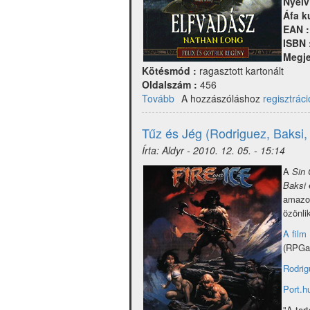
Nyelv
Áfa k
EAN 
ISBN 
Megje
Kötésmód :
ragasztott kartonált
Oldalszám :
456
Tovább
(Warhammer
A hozzászóláshoz
regisztráci
-
Elfvadász)
Tűz és Jég (Rodriguez, Baksi, 
Írta:
Aldyr
-
2010. 12. 05. - 15:14
A
Sin 
Baksi
amazon
özönli
A film
(RPGa
Rodrig
Port.h
"A tar