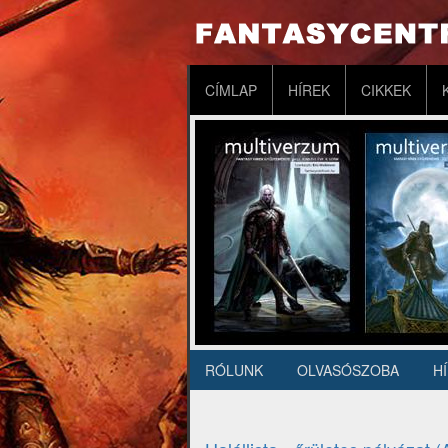
Ugrás
a
tartalomra
Fő
CÍMLAP
HÍREK
CIKKEK
navigáció
RÓLUNK
OLVASÓSZOBA
H
Másodlagos
navigáció