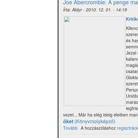
Joe Abercrombie: A penge m
Nap)
Írta:
Aldyr
-
2010. 12. 01. - 14:19
Kriti
Kilenc
szeren
és ha
semmi,
Jezal
kaland
magán
csata
Glokta
szeret
Persze
Unióbó
marad 
legfr
vezet... Már ha elég ideig életben ma
őket
(Könyvmolyképző)
Tovább
(
A hozzászóláshoz
regisztráci
Joe