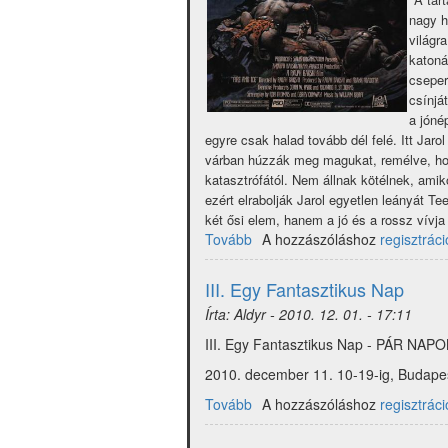
nagy h
világr
katoná
cseper
csínjá
a jóné
egyre csak halad tovább dél felé. Itt Jaro
várban húzzák meg magukat, remélve, hog
katasztrófától. Nem állnak kötélnek, amik
ezért elrabolják Jarol egyetlen leányát T
két ősi elem, hanem a jó és a rossz vív
Tovább
(Tűz
A hozzászóláshoz
regisztráci
és
Jég
III. Egy Fantasztikus Nap
(Rodriguez,
Írta:
Aldyr
-
2010. 12. 01. - 17:11
Baksi,
Frazetta...))
III. Egy Fantasztikus Nap - PÁR
2010. december 11. 10-19-ig, Budape
Tovább
(III.
A hozzászóláshoz
regisztráci
Egy
Fantasztikus