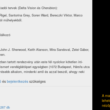
kiadói tervek (Delta Vision és Cherubion):
igel, Santorina Grey, Soren Ward, Bereczki Viktor, Marco
ói műhelyekből.
alálkozó
John J. Sherwood, Keith Alanson, Mira Sandoval, Zelei Gábor
,
men.
n tartott rendezvény után este fél nyolckor kötetlen író-
 ismert vendéglátóipari egységben (1072 Budapest, Hársfa utca
lönösebb alkalom, mindenki arról és azzal beszél, ahogy neki
ó
és
bejelentkezés
szükséges
A mag
lehet
néző
1267 db