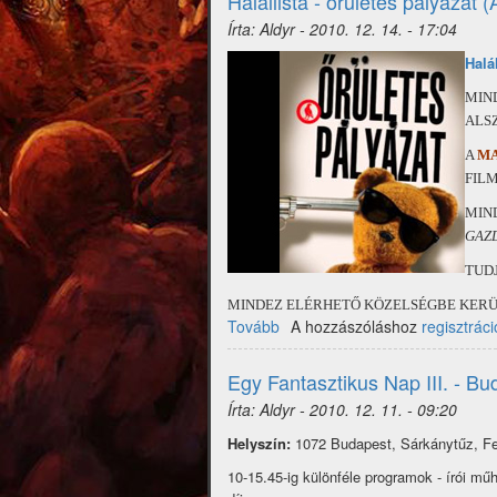
Halállista - őrületes pályázat 
Írta:
Aldyr
-
2010. 12. 14. - 17:04
Halá
MIN
ALS
A
M
FIL
MIN
GAZ
TUDJ
MINDEZ ELÉRHETŐ KÖZELSÉGBE KERÜL
Tovább
(Halállista
A hozzászóláshoz
regisztráci
-
őrületes
Egy Fantasztikus Nap III. - Bu
pályázat
Írta:
Aldyr
-
2010. 12. 11. - 09:20
(Agave))
Helyszín:
1072 Budapest, Sárkánytűz, Fe
10-15.45-ig különféle programok - írói mű