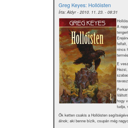
Abercrombie:
Greg Keyes: Hollóisten
A
Írta:
Aldyr
-
2010. 11. 23. - 08:31
penge
maga)
Hollóis
A ropp
tenger
Erején
felfal
nincs 
termés
E vesz
Hezsi,
szabad
ravasz
Perkar
Váltot
hogy v
tudja,
Ők ketten csakis a Hollóisten segítségév
álnok; aki benne bízik, csupán még nagyo