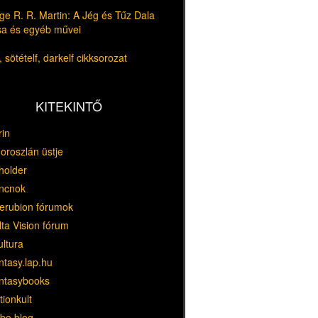
e R. R. Martin: A Jég és Tűz Dala
usa és egyéb művei
 sötételf, darkelf cikksorozat
KITEKINTŐ
rin
oroszlán üstje
holder
ncnok
erubion fórumok
ta Vision fórum
ultura
ntasy.lap.hu
ntasybooks
tionkult
bo blog