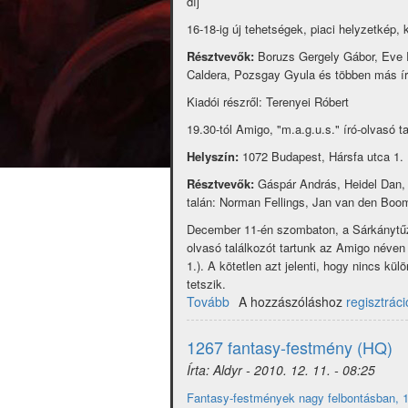
díj
16-18-ig új tehetségek, piaci helyzetkép, 
Résztvevők:
Boruzs Gergely Gábor, Eve R
Caldera, Pozsgay Gyula és többen más ír
Kiadói részről: Terenyei Róbert
19.30-tól Amigo, "m.a.g.u.s." író-olvasó t
Helyszín:
1072 Budapest, Hársfa utca 1.
Résztvevők:
Gáspár András, Heidel Dan, 
talán: Norman Fellings, Jan van den Boo
December 11-én szombaton, a Sárkánytűzbe
olvasó találkozót tartunk az Amigo néven
1.). A kötetlen azt jelenti, hogy nincs kü
tetszik.
Tovább
(Egy
A hozzászóláshoz
regisztráci
Fantasztikus
Nap
1267 fantasy-festmény (HQ)
III.
Írta:
Aldyr
-
2010. 12. 11. - 08:25
-
Budapest)
Fantasy-festmények nagy felbontásban, 