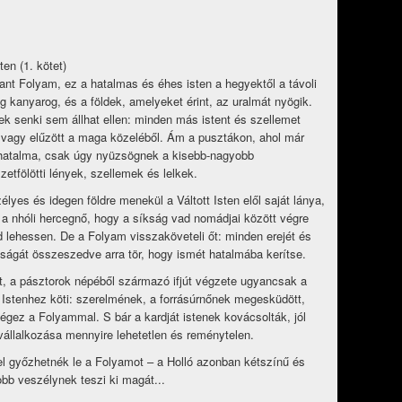
ten (1. kötet)
ant Folyam, ez a hatalmas és éhes isten a hegyektől a távoli
ig kanyarog, és a földek, amelyeket érint, az uralmát nyögik.
ek senki sem állhat ellen: minden más istent és szellemet
t, vagy elűzött a maga közeléből. Ám a pusztákon, ahol már
hatalma, csak úgy nyüzsögnek a kisebb-nagyobb
zetfölötti lények, szellemek és lelkek.
élyes és idegen földre menekül a Váltott Isten elől saját lánya,
 a nhóli hercegnő, hogy a síkság vad nomádjai között végre
 lehessen. De a Folyam visszaköveteli őt: minden erejét és
ságát összeszedve arra tör, hogy ismét hatalmába kerítse.
t, a pásztorok népéből származó ifjút végzete ugyancsak a
t Istenhez köti: szerelmének, a forrásúrnőnek megesküdött,
égez a Folyammal. S bár a kardját istenek kovácsolták, jól
 vállalkozása mennyire lehetetlen és reménytelen.
el győzhetnék le a Folyamot – a Holló azonban kétszínű és
bb veszélynek teszi ki magát...