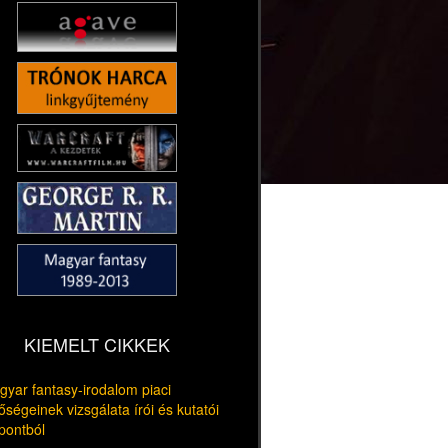
KIEMELT CIKKEK
yar fantasy-irodalom piaci
őségeinek vizsgálata írói és kutatói
pontból