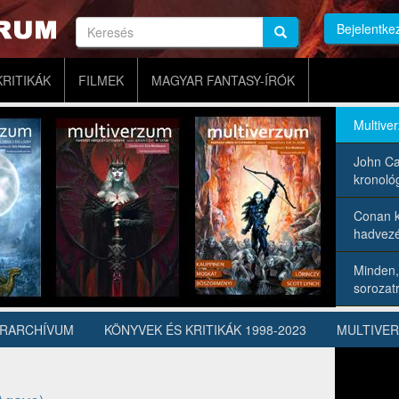
Keresés
Bejelentke
Keresés
Keresés
KRITIKÁK
FILMEK
MAGYAR FANTASY-ÍRÓK
Multive
John Ca
kronológ
Conan k
hadvezé
Minden,
sorozatr
ÍRARCHÍVUM
KÖNYVEK ÉS KRITIKÁK 1998-2023
MULTIVE