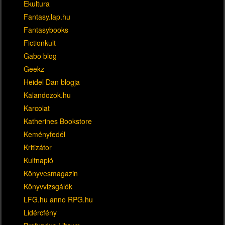
Ekultura
Fantasy.lap.hu
Fantasybooks
Fictionkult
Gabo blog
Geekz
Heidel Dan blogja
Kalandozok.hu
Karcolat
Katherines Bookstore
Keményfedél
Kritizátor
Kultnapló
Könyvesmagazin
Könyvvizsgálók
LFG.hu anno RPG.hu
Lidércfény