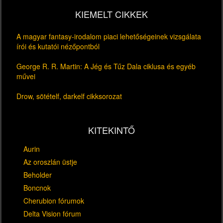
KIEMELT CIKKEK
A magyar fantasy-irodalom piaci lehetőségeinek vizsgálata
írói és kutatói nézőpontból
George R. R. Martin: A Jég és Tűz Dala ciklusa és egyéb
művei
Drow, sötételf, darkelf cikksorozat
KITEKINTŐ
Aurin
Az oroszlán üstje
Beholder
Boncnok
Cherubion fórumok
Delta Vision fórum