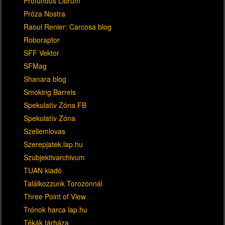
Profundus Librum
Próza Nostra
Raoul Renier: Carcosa blog
Roboraptor
SFF Vektor
SFMag
Shanara blog
Smoking Barrels
Spekulatív Zóna FB
Spekulatív Zóna
Szellemlovas
Szerepjatek.lap.hu
Szubjektivarchivum
TUAN kiadó
Találkozzunk Torozonnál
Three Point of View
Trónok harca lap.hu
Tékák tárháza