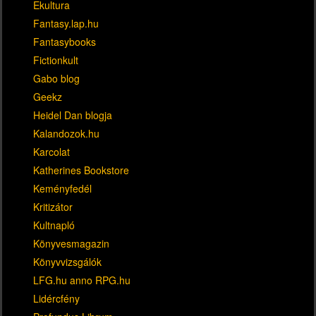
Ekultura
Fantasy.lap.hu
Fantasybooks
Fictionkult
Gabo blog
Geekz
Heidel Dan blogja
Kalandozok.hu
Karcolat
Katherines Bookstore
Keményfedél
Kritizátor
Kultnapló
Könyvesmagazin
Könyvvizsgálók
LFG.hu anno RPG.hu
Lidércfény