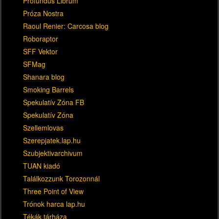
Profundus Librum
Próza Nostra
Raoul Renier: Carcosa blog
Roboraptor
SFF Vektor
SFMag
Shanara blog
Smoking Barrels
Spekulatív Zóna FB
Spekulatív Zóna
Szellemlovas
Szerepjatek.lap.hu
Szubjektivarchivum
TUAN kiadó
Találkozzunk Torozonnál
Three Point of View
Trónok harca lap.hu
Tékák tárháza