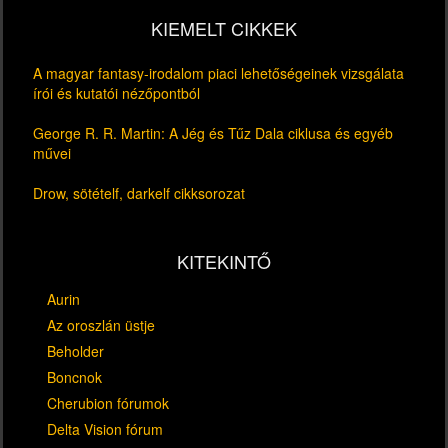
KIEMELT CIKKEK
A magyar fantasy-irodalom piaci lehetőségeinek vizsgálata
írói és kutatói nézőpontból
George R. R. Martin: A Jég és Tűz Dala ciklusa és egyéb
művei
Drow, sötételf, darkelf cikksorozat
KITEKINTŐ
Aurin
Az oroszlán üstje
Beholder
Boncnok
Cherubion fórumok
Delta Vision fórum