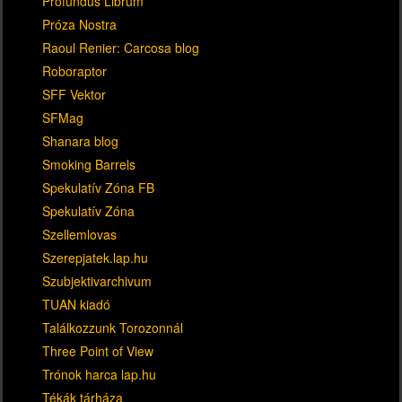
Profundus Librum
Próza Nostra
Raoul Renier: Carcosa blog
Roboraptor
SFF Vektor
SFMag
Shanara blog
Smoking Barrels
Spekulatív Zóna FB
Spekulatív Zóna
Szellemlovas
Szerepjatek.lap.hu
Szubjektivarchivum
TUAN kiadó
Találkozzunk Torozonnál
Three Point of View
Trónok harca lap.hu
Tékák tárháza