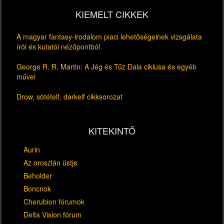
KIEMELT CIKKEK
A magyar fantasy-irodalom piaci lehetőségeinek vizsgálata
írói és kutatói nézőpontból
George R. R. Martin: A Jég és Tűz Dala ciklusa és egyéb
művei
Drow, sötételf, darkelf cikksorozat
KITEKINTŐ
Aurin
Az oroszlán üstje
Beholder
Boncnok
Cherubion fórumok
Delta Vision fórum