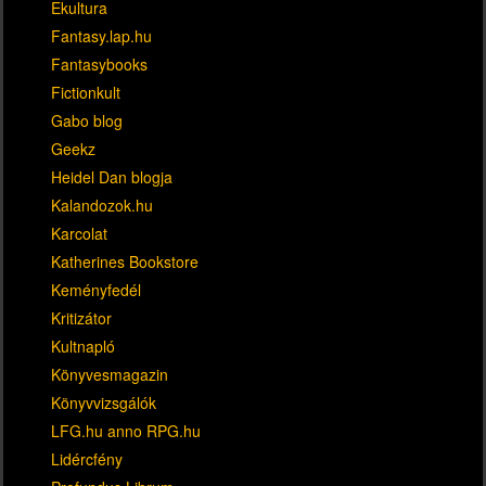
Ekultura
Fantasy.lap.hu
Fantasybooks
Fictionkult
Gabo blog
Geekz
Heidel Dan blogja
Kalandozok.hu
Karcolat
Katherines Bookstore
Keményfedél
Kritizátor
Kultnapló
Könyvesmagazin
Könyvvizsgálók
LFG.hu anno RPG.hu
Lidércfény