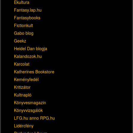
Ekultura
Fantasy.lap.hu
Fantasybooks
Fictionkult
Gabo blog
Geekz
Heidel Dan blogja
Kalandozok.hu
Karcolat
Katherines Bookstore
Keményfedél
Kritizátor
Kultnapló
Könyvesmagazin
Könyvvizsgálók
LFG.hu anno RPG.hu
Lidércfény