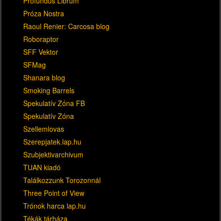
Profundus Librum
Próza Nostra
Raoul Renier: Carcosa blog
Roboraptor
SFF Vektor
SFMag
Shanara blog
Smoking Barrels
Spekulatív Zóna FB
Spekulatív Zóna
Szellemlovas
Szerepjatek.lap.hu
Szubjektivarchivum
TUAN kiadó
Találkozzunk Torozonnál
Three Point of View
Trónok harca lap.hu
Tékák tárháza