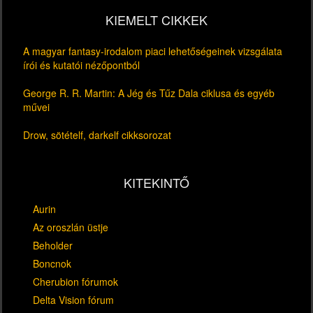
KIEMELT CIKKEK
A magyar fantasy-irodalom piaci lehetőségeinek vizsgálata
írói és kutatói nézőpontból
George R. R. Martin: A Jég és Tűz Dala ciklusa és egyéb
művei
Drow, sötételf, darkelf cikksorozat
KITEKINTŐ
Aurin
Az oroszlán üstje
Beholder
Boncnok
Cherubion fórumok
Delta Vision fórum