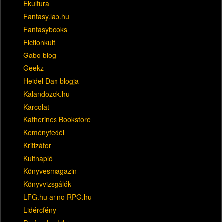
Ekultura
Fantasy.lap.hu
Fantasybooks
Fictionkult
Gabo blog
Geekz
Heidel Dan blogja
Kalandozok.hu
Karcolat
Katherines Bookstore
Keményfedél
Kritizátor
Kultnapló
Könyvesmagazin
Könyvvizsgálók
LFG.hu anno RPG.hu
Lidércfény