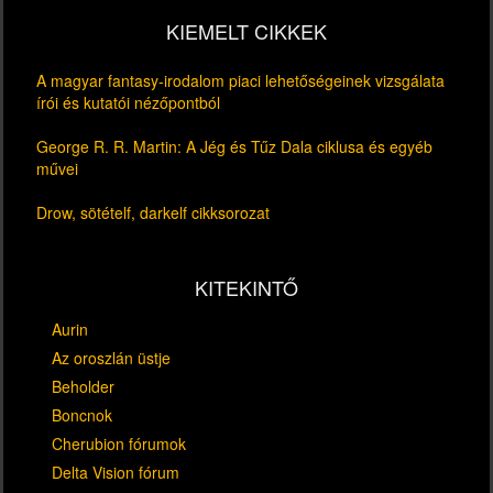
KIEMELT CIKKEK
A magyar fantasy-irodalom piaci lehetőségeinek vizsgálata
írói és kutatói nézőpontból
George R. R. Martin: A Jég és Tűz Dala ciklusa és egyéb
művei
Drow, sötételf, darkelf cikksorozat
KITEKINTŐ
Aurin
Az oroszlán üstje
Beholder
Boncnok
Cherubion fórumok
Delta Vision fórum