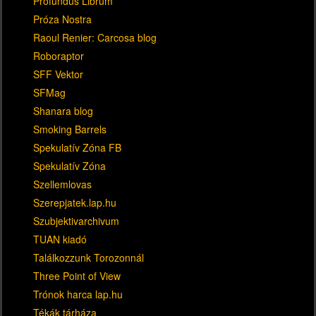
Profundus Librum
Próza Nostra
Raoul Renier: Carcosa blog
Roboraptor
SFF Vektor
SFMag
Shanara blog
Smoking Barrels
Spekulatív Zóna FB
Spekulatív Zóna
Szellemlovas
Szerepjatek.lap.hu
Szubjektivarchivum
TUAN kiadó
Találkozzunk Torozonnál
Three Point of View
Trónok harca lap.hu
Tékák tárháza