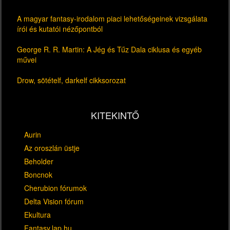
A magyar fantasy-irodalom piaci lehetőségeinek vizsgálata
írói és kutatói nézőpontból
George R. R. Martin: A Jég és Tűz Dala ciklusa és egyéb
művei
Drow, sötételf, darkelf cikksorozat
KITEKINTŐ
Aurin
Az oroszlán üstje
Beholder
Boncnok
Cherubion fórumok
Delta Vision fórum
Ekultura
Fantasy.lap.hu