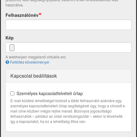
használva.
Felhasználónév
Kép
A webhelyen megjelenő virtuális arc.
Feltöltés követelményei
Kapcsolat beállítások
Személyes kapcsolatfelvételi űrlap
E-mail küldési lehetőséget biztosít a többi felhasználó számára egy
személyes kapcsolatfelvételi űrlap segítségével úgy, hogy a címzett e-
mail címe közben mégis rejtve marad. Bizonyos jogosultságú
felhasználók – például az oldal rendszergazdái – akkor is felvehetik
így a kapcsolatot, ha ez a lehetőség tiltva van.