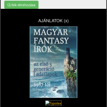
Új fiók létrehozása
AJÁNLATOK (x)