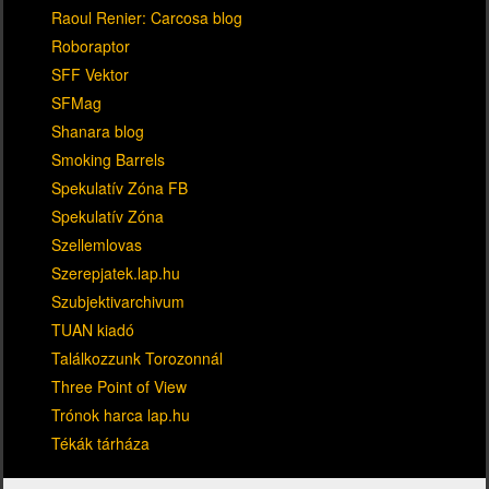
Raoul Renier: Carcosa blog
Roboraptor
SFF Vektor
SFMag
Shanara blog
Smoking Barrels
Spekulatív Zóna FB
Spekulatív Zóna
Szellemlovas
Szerepjatek.lap.hu
Szubjektivarchivum
TUAN kiadó
Találkozzunk Torozonnál
Three Point of View
Trónok harca lap.hu
Tékák tárháza