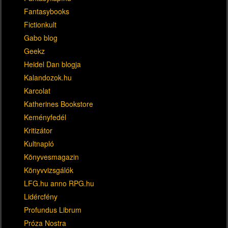
Fantasybooks
Fictionkult
Gabo blog
Geekz
Heidel Dan blogja
Kalandozok.hu
Karcolat
Katherines Bookstore
Keményfedél
Kritizátor
Kultnapló
Könyvesmagazin
Könyvvizsgálók
LFG.hu anno RPG.hu
Lidércfény
Profundus Librum
Próza Nostra