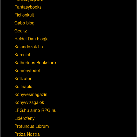
Fantasybooks
Fictionkult
Gabo blog
Geekz
Heidel Dan blogja
Kalandozok.hu
Karcolat
Katherines Bookstore
Keményfedél
Kritizátor
Kultnapló
Könyvesmagazin
Könyvvizsgálók
LFG.hu anno RPG.hu
Lidércfény
Profundus Librum
Próza Nostra