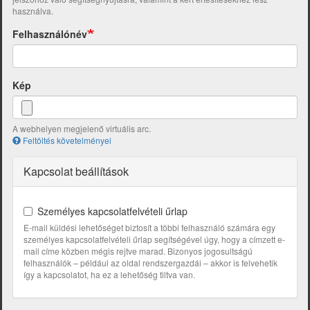
használva.
Felhasználónév
Kép
A webhelyen megjelenő virtuális arc.
Feltöltés követelményei
Kapcsolat beállítások
Személyes kapcsolatfelvételi űrlap
E-mail küldési lehetőséget biztosít a többi felhasználó számára egy
személyes kapcsolatfelvételi űrlap segítségével úgy, hogy a címzett e-
mail címe közben mégis rejtve marad. Bizonyos jogosultságú
felhasználók – például az oldal rendszergazdái – akkor is felvehetik
így a kapcsolatot, ha ez a lehetőség tiltva van.