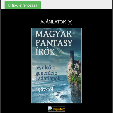
Új fiók létrehozása
AJÁNLATOK (x)