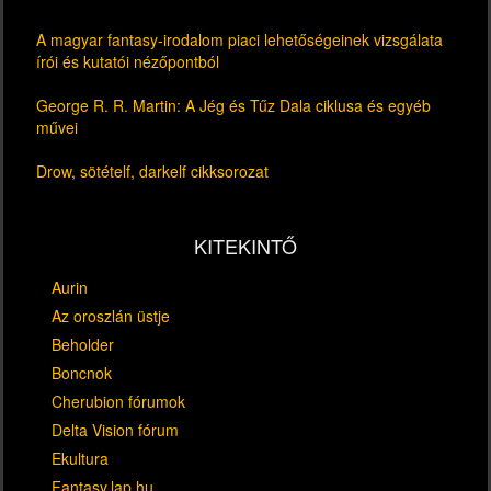
A magyar fantasy-irodalom piaci lehetőségeinek vizsgálata
írói és kutatói nézőpontból
George R. R. Martin: A Jég és Tűz Dala ciklusa és egyéb
művei
Drow, sötételf, darkelf cikksorozat
KITEKINTŐ
Aurin
Az oroszlán üstje
Beholder
Boncnok
Cherubion fórumok
Delta Vision fórum
Ekultura
Fantasy.lap.hu