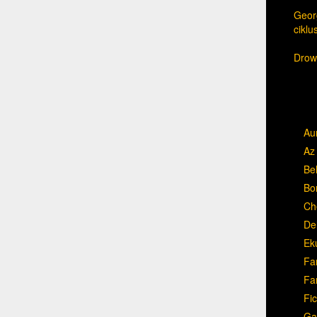
Georg
cikl
Drow,
Au
Az 
Be
Bo
Ch
Del
Ek
Fa
Fa
Fic
Ga