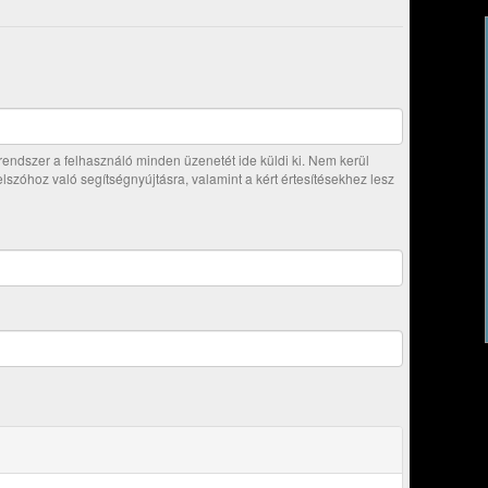
ndszer a felhasználó minden üzenetét ide küldi ki. Nem kerül
jelszóhoz való segítségnyújtásra, valamint a kért értesítésekhez lesz