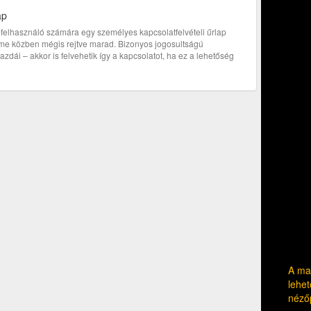
ap
bi felhasználó számára egy személyes kapcsolatfelvételi űrlap
címe közben mégis rejtve marad. Bizonyos jogosultságú
zdái – akkor is felvehetik így a kapcsolatot, ha ez a lehetőség
A mag
lehet
néző