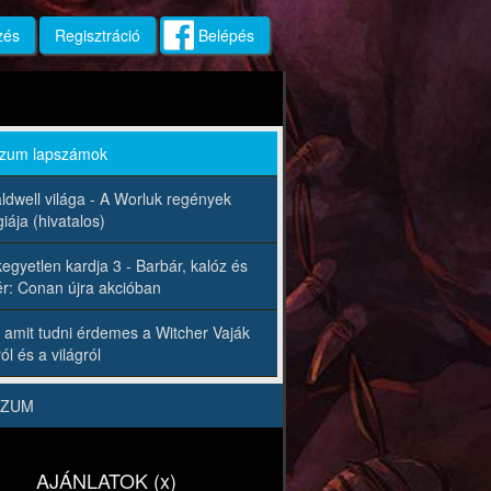
zés
Regisztráció
Belépés
rzum lapszámok
ldwell világa - A Worluk regények
iája (hivatalos)
egyetlen kardja 3 - Barbár, kalóz és
r: Conan újra akcióban
 amit tudni érdemes a Witcher Vaják
ól és a világról
RZUM
AJÁNLATOK (x)