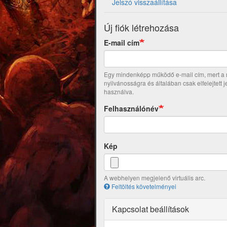
Jelszó visszaállítása
Új fiók létrehozása
E-mail cím
Egy mindenképp működő e-mail cím, mert a re
nyilvánosságra és általában csak elfelejtett 
használva.
Felhasználónév
Kép
A webhelyen megjelenő virtuális arc.
Feltöltés követelményei
Kapcsolat beállítások