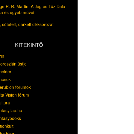
e R. R. Martin: A Jég és Tűz Dala
usa és egyéb művei
 sötételf, darkelf cikksorozat
KITEKINTŐ
rin
oroszlán üstje
holder
ncnok
erubion fórumok
ta Vision fórum
ultura
ntasy.lap.hu
ntasybooks
tionkult
bo blog