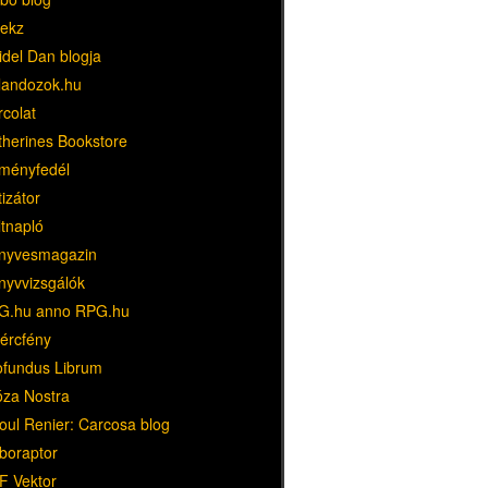
ekz
idel Dan blogja
landozok.hu
rcolat
therines Bookstore
ményfedél
tizátor
ltnapló
nyvesmagazin
nyvvizsgálók
G.hu anno RPG.hu
dércfény
ofundus Librum
óza Nostra
oul Renier: Carcosa blog
boraptor
F Vektor