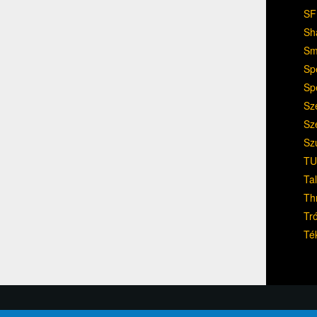
SF
Sh
Sm
Sp
Sp
Sz
Sz
Sz
TU
Ta
Th
Tr
Té