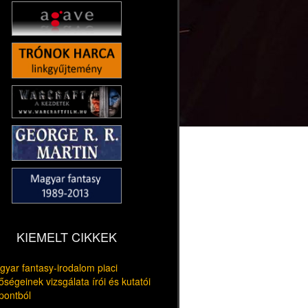
KIEMELT CIKKEK
yar fantasy-irodalom piaci
őségeinek vizsgálata írói és kutatói
pontból