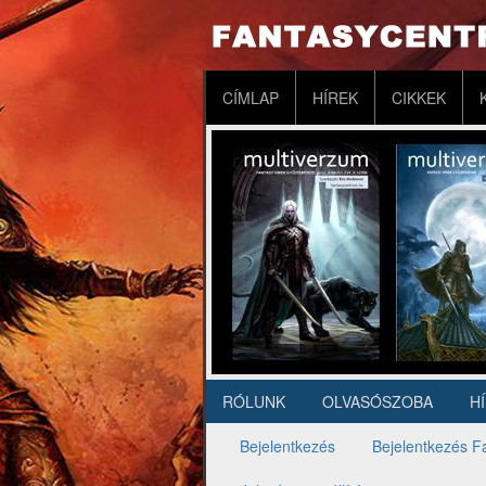
Ugrás
a
tartalomra
Fő
CÍMLAP
HÍREK
CIKKEK
navigáció
RÓLUNK
OLVASÓSZOBA
H
Másodlagos
navigáció
Bejelentkezés
Bejelentkezés F
Elsődleges
fülek