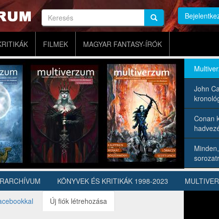
Keresés
Bejelentke
Keresés
Keresés
KRITIKÁK
FILMEK
MAGYAR FANTASY-ÍRÓK
Multive
John Ca
kronológ
Conan k
hadvezé
Minden,
sorozatr
ÍRARCHÍVUM
KÖNYVEK ÉS KRITIKÁK 1998-2023
MULTIVE
acebookkal
Új fiók létrehozása
(aktív
fül)