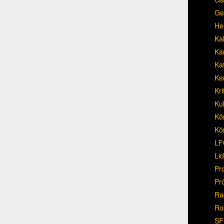
Ge
He
Ka
Ka
Ka
Ke
Kri
Ku
Kö
Kö
LF
Li
Pr
Pr
Ra
Ro
SF