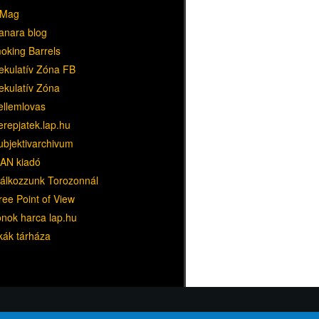
Mag
anara blog
oking Barrels
ekulatív Zóna FB
ekulatív Zóna
ellemlovas
erepjatek.lap.hu
ubjektivarchivum
AN kiadó
lálkozzunk Torozonnál
ree Point of View
ónok harca lap.hu
kák tárháza