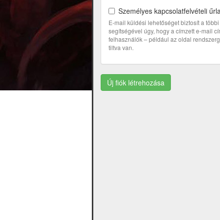
Személyes kapcsolatfelvételi űrl
E-mail küldési lehetőséget biztosít a töb
segítségével úgy, hogy a címzett e-mail 
felhasználók – például az oldal rendszerga
tiltva van.
Új fiók létrehozása