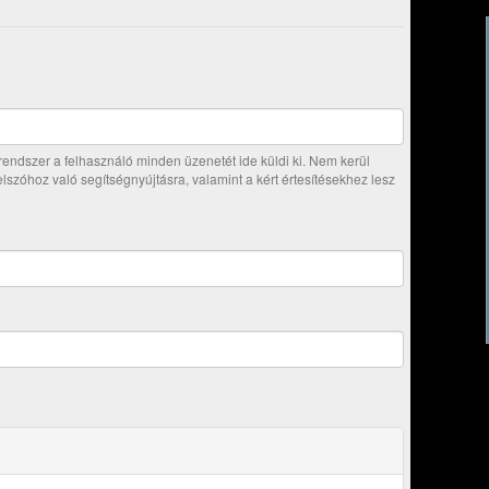
ndszer a felhasználó minden üzenetét ide küldi ki. Nem kerül
jelszóhoz való segítségnyújtásra, valamint a kért értesítésekhez lesz