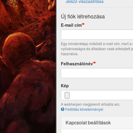
Jelszó visszaállítása
Új fiók létrehozása
E-mail cím
Egy mindenképp működő e-mail cím, mert a re
nyilvánosságra és általában csak elfelejtett 
használva.
Felhasználónév
Kép
A webhelyen megjelenő virtuális arc.
Feltöltés követelményei
Kapcsolat beállítások