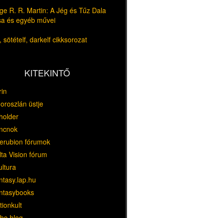
e R. R. Martin: A Jég és Tűz Dala
usa és egyéb művei
 sötételf, darkelf cikksorozat
KITEKINTŐ
rin
oroszlán üstje
holder
ncnok
erubion fórumok
ta Vision fórum
ultura
ntasy.lap.hu
ntasybooks
tionkult
bo blog