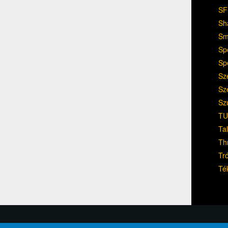
SF
Sh
Sm
Sp
Sp
Sz
Sz
Sz
TU
Ta
Th
Tr
Té