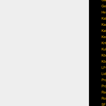
Ge
He
Ka
Ka
Ka
Ke
Kri
Ku
Kö
Kö
LF
Li
Pr
Pr
Ra
Ro
SF