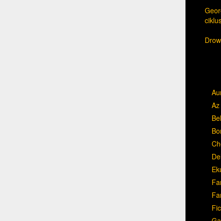
Georg
cikl
Drow,
Au
Az 
Be
Bo
Ch
Del
Ek
Fa
Fa
Fic
Ga