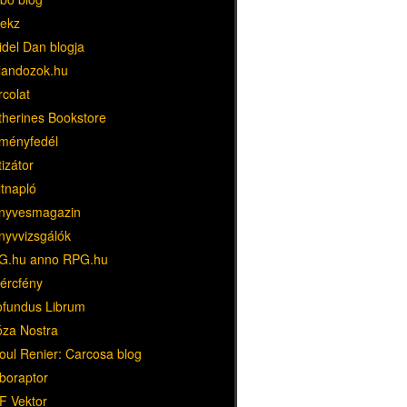
ekz
idel Dan blogja
landozok.hu
rcolat
therines Bookstore
ményfedél
tizátor
ltnapló
nyvesmagazin
nyvvizsgálók
G.hu anno RPG.hu
dércfény
ofundus Librum
óza Nostra
oul Renier: Carcosa blog
boraptor
F Vektor