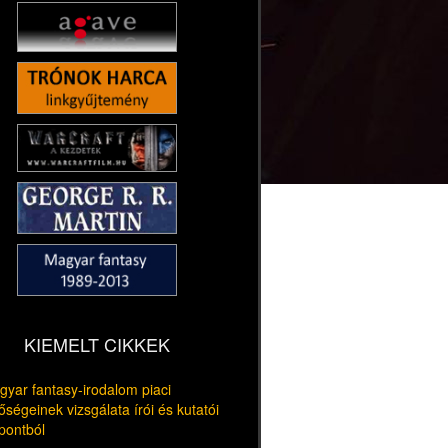
KIEMELT CIKKEK
yar fantasy-irodalom piaci
őségeinek vizsgálata írói és kutatói
pontból