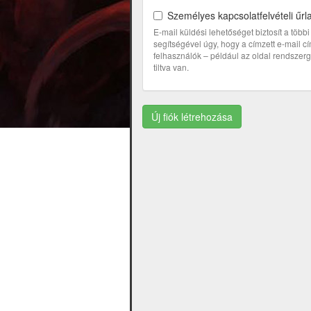
Személyes kapcsolatfelvételi űrl
E-mail küldési lehetőséget biztosít a töb
segítségével úgy, hogy a címzett e-mail 
felhasználók – például az oldal rendszerga
tiltva van.
Új fiók létrehozása