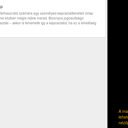
ap
bi felhasználó számára egy személyes kapcsolatfelvételi űrlap
címe közben mégis rejtve marad. Bizonyos jogosultságú
zdái – akkor is felvehetik így a kapcsolatot, ha ez a lehetőség
A mag
lehet
néző