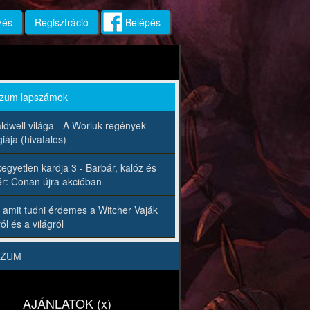
zés
Regisztráció
Belépés
rzum lapszámok
ldwell világa - A Worluk regények
iája (hivatalos)
egyetlen kardja 3 - Barbár, kalóz és
r: Conan újra akcióban
 amit tudni érdemes a Witcher Vaják
ól és a világról
RZUM
AJÁNLATOK (x)