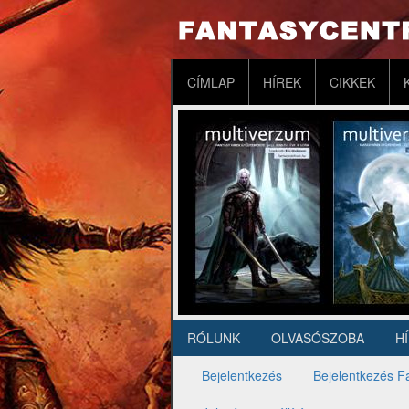
Ugrás
a
tartalomra
Fő
CÍMLAP
HÍREK
CIKKEK
navigáció
RÓLUNK
OLVASÓSZOBA
H
Másodlagos
navigáció
Bejelentkezés
Bejelentkezés F
Elsődleges
fülek