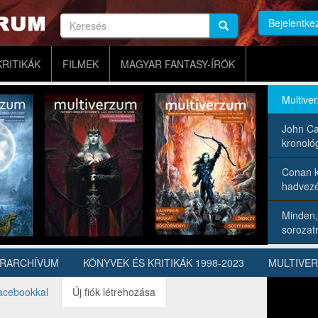
Keresés
Bejelentke
Keresés
Keresés
KRITIKÁK
FILMEK
MAGYAR FANTASY-ÍRÓK
Multive
John Ca
kronológ
Conan k
hadvezé
Minden,
sorozatr
ÍRARCHÍVUM
KÖNYVEK ÉS KRITIKÁK 1998-2023
MULTIVE
acebookkal
Új fiók létrehozása
(aktív
fül)