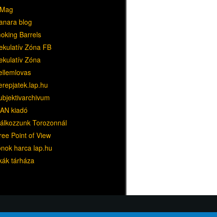
Mag
anara blog
oking Barrels
ekulatív Zóna FB
ekulatív Zóna
ellemlovas
erepjatek.lap.hu
ubjektivarchivum
AN kiadó
lálkozzunk Torozonnál
ree Point of View
ónok harca lap.hu
kák tárháza