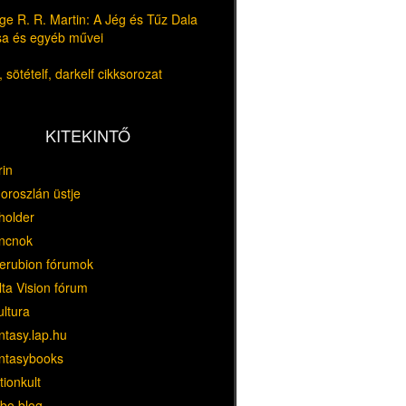
e R. R. Martin: A Jég és Tűz Dala
usa és egyéb művei
 sötételf, darkelf cikksorozat
KITEKINTŐ
rin
oroszlán üstje
holder
ncnok
erubion fórumok
ta Vision fórum
ultura
ntasy.lap.hu
ntasybooks
tionkult
bo blog