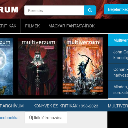
Keresés
Bejelentke
Keresés
Keresés
KRITIKÁK
FILMEK
MAGYAR FANTASY-ÍRÓK
Multive
John Ca
kronológ
Conan k
hadvezé
Minden,
sorozatr
ÍRARCHÍVUM
KÖNYVEK ÉS KRITIKÁK 1998-2023
MULTIVE
acebookkal
Új fiók létrehozása
(aktív
fül)