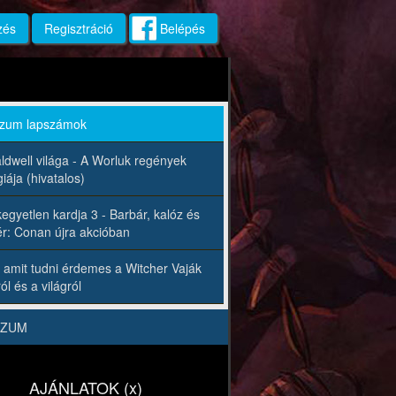
zés
Regisztráció
Belépés
rzum lapszámok
ldwell világa - A Worluk regények
iája (hivatalos)
egyetlen kardja 3 - Barbár, kalóz és
r: Conan újra akcióban
 amit tudni érdemes a Witcher Vaják
ól és a világról
RZUM
AJÁNLATOK (x)