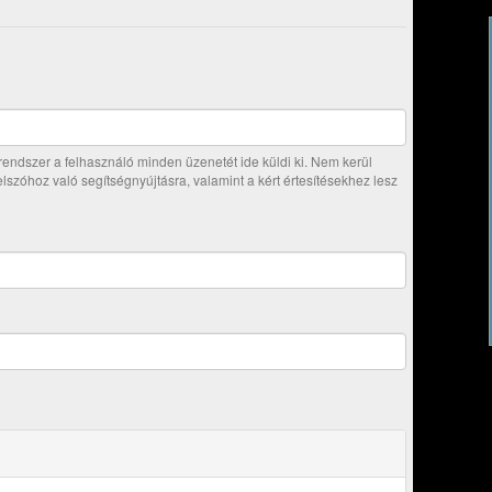
ndszer a felhasználó minden üzenetét ide küldi ki. Nem kerül
jelszóhoz való segítségnyújtásra, valamint a kért értesítésekhez lesz