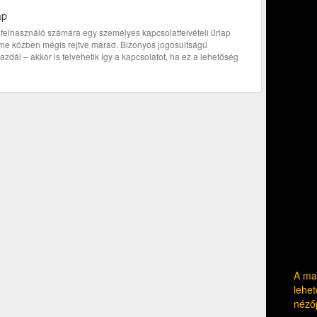
ap
bi felhasználó számára egy személyes kapcsolatfelvételi űrlap
címe közben mégis rejtve marad. Bizonyos jogosultságú
zdái – akkor is felvehetik így a kapcsolatot, ha ez a lehetőség
A mag
lehet
néző