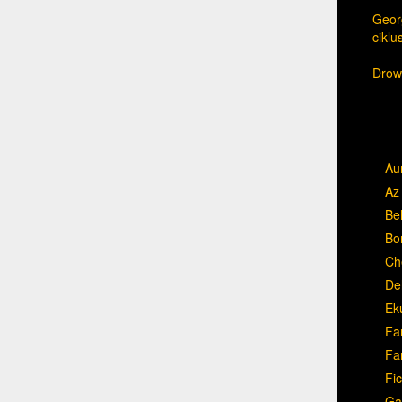
Georg
cikl
Drow,
Au
Az 
Be
Bo
Ch
Del
Ek
Fa
Fa
Fic
Ga