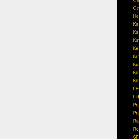
Ge
He
Ka
Ka
Ka
Ke
Kri
Ku
Kö
Kö
LF
Li
Pr
Pr
Ra
Ro
SF