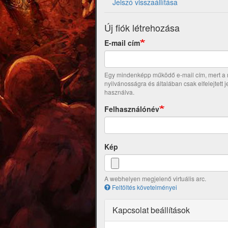
Jelszó visszaállítása
Új fiók létrehozása
E-mail cím
Egy mindenképp működő e-mail cím, mert a re
nyilvánosságra és általában csak elfelejtett 
használva.
Felhasználónév
Kép
A webhelyen megjelenő virtuális arc.
Feltöltés követelményei
Kapcsolat beállítások