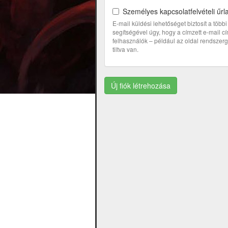
Személyes kapcsolatfelvételi űrl
E-mail küldési lehetőséget biztosít a töb
segítségével úgy, hogy a címzett e-mail 
felhasználók – például az oldal rendszerga
tiltva van.
Új fiók létrehozása