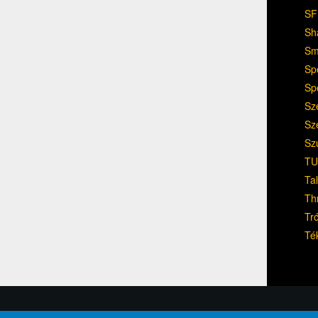
SF
Sh
Sm
Sp
Sp
Sz
Sz
Sz
TU
Ta
Th
Tr
Té