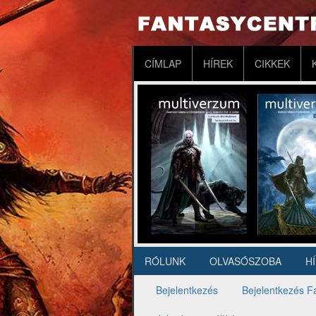
Ugrás
a
tartalomra
Fő
CÍMLAP
HÍREK
CIKKEK
navigáció
RÓLUNK
OLVASÓSZOBA
H
Másodlagos
navigáció
Bejelentkezés
Bejelentkezés F
Elsődleges
fülek