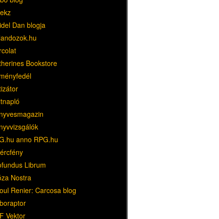
ekz
idel Dan blogja
landozok.hu
rcolat
therines Bookstore
ményfedél
tizátor
ltnapló
nyvesmagazin
nyvvizsgálók
G.hu anno RPG.hu
dércfény
ofundus Librum
óza Nostra
oul Renier: Carcosa blog
boraptor
F Vektor