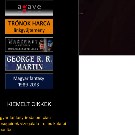
KIEMELT CIKKEK
yar fantasy-irodalom piaci
őségeinek vizsgálata írói és kutatói
pontból