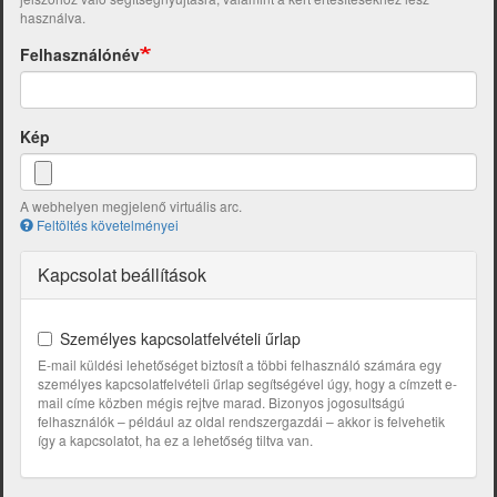
használva.
Felhasználónév
Kép
A webhelyen megjelenő virtuális arc.
Feltöltés követelményei
Kapcsolat beállítások
Személyes kapcsolatfelvételi űrlap
E-mail küldési lehetőséget biztosít a többi felhasználó számára egy
személyes kapcsolatfelvételi űrlap segítségével úgy, hogy a címzett e-
mail címe közben mégis rejtve marad. Bizonyos jogosultságú
felhasználók – például az oldal rendszergazdái – akkor is felvehetik
így a kapcsolatot, ha ez a lehetőség tiltva van.