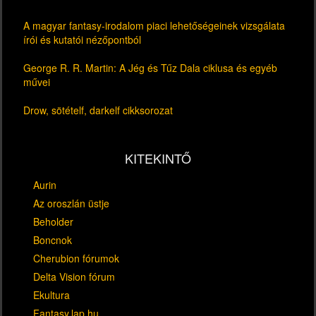
A magyar fantasy-irodalom piaci lehetőségeinek vizsgálata
írói és kutatói nézőpontból
George R. R. Martin: A Jég és Tűz Dala ciklusa és egyéb
művei
Drow, sötételf, darkelf cikksorozat
KITEKINTŐ
Aurin
Az oroszlán üstje
Beholder
Boncnok
Cherubion fórumok
Delta Vision fórum
Ekultura
Fantasy.lap.hu