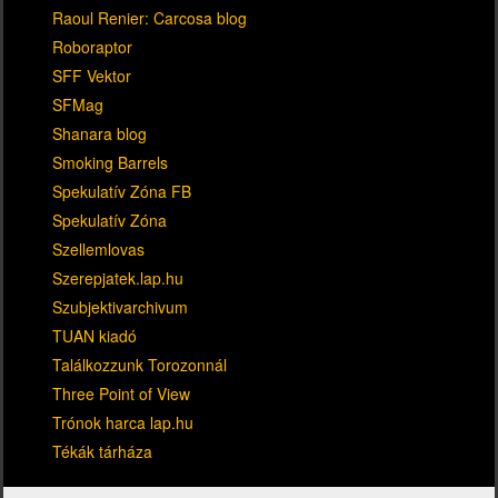
Raoul Renier: Carcosa blog
Roboraptor
SFF Vektor
SFMag
Shanara blog
Smoking Barrels
Spekulatív Zóna FB
Spekulatív Zóna
Szellemlovas
Szerepjatek.lap.hu
Szubjektivarchivum
TUAN kiadó
Találkozzunk Torozonnál
Three Point of View
Trónok harca lap.hu
Tékák tárháza