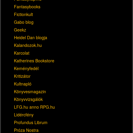
Fantasybooks
Fictionkult
Gabo blog
Geekz
Heidel Dan blogja
Kalandozok.hu
Karcolat
Katherines Bookstore
Keményfedél
Kritizátor
Kultnapló
Könyvesmagazin
Könyvvizsgálók
LFG.hu anno RPG.hu
Lidércfény
Profundus Librum
Próza Nostra