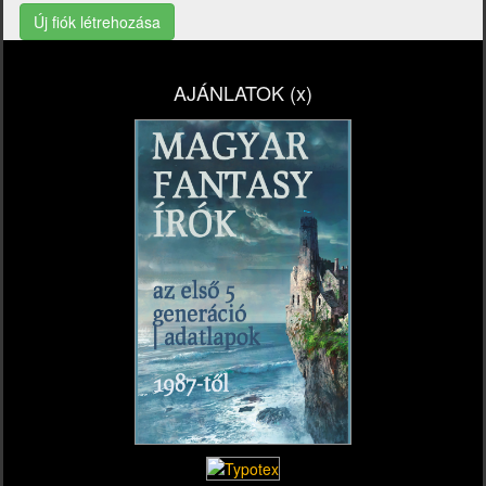
Új fiók létrehozása
AJÁNLATOK (x)