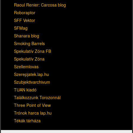
Raoul Renier: Carcosa blog
Roboraptor
SFF Vektor
SFMag
Shanara blog
Smoking Barrels
Spekulatív Zóna FB
Spekulatív Zóna
Szellemlovas
Szerepjatek.lap.hu
Szubjektivarchivum
TUAN kiadó
Találkozzunk Torozonnál
Three Point of View
Trónok harca lap.hu
Tékák tárháza