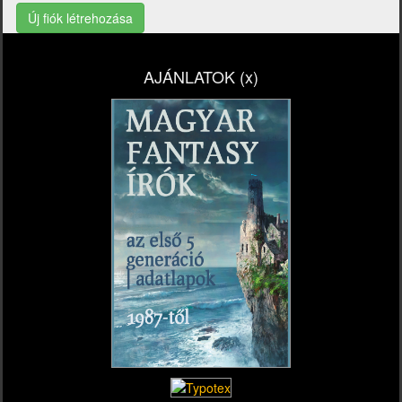
Új fiók létrehozása
AJÁNLATOK (x)