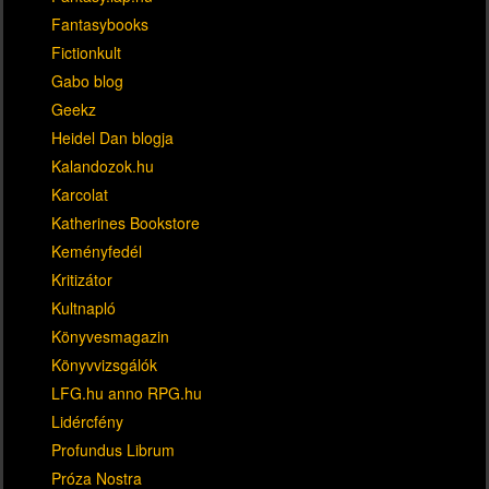
Fantasybooks
Fictionkult
Gabo blog
Geekz
Heidel Dan blogja
Kalandozok.hu
Karcolat
Katherines Bookstore
Keményfedél
Kritizátor
Kultnapló
Könyvesmagazin
Könyvvizsgálók
LFG.hu anno RPG.hu
Lidércfény
Profundus Librum
Próza Nostra