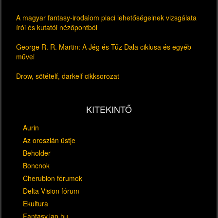
A magyar fantasy-irodalom piaci lehetőségeinek vizsgálata
írói és kutatói nézőpontból
George R. R. Martin: A Jég és Tűz Dala ciklusa és egyéb
művei
Drow, sötételf, darkelf cikksorozat
KITEKINTŐ
Aurin
Az oroszlán üstje
Beholder
Boncnok
Cherubion fórumok
Delta Vision fórum
Ekultura
Fantasy.lap.hu