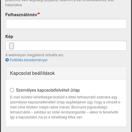
használva.
Felhasználónév
Kép
A webhelyen megjelenő virtuális arc.
Feltöltés követelményei
Kapcsolat beállítások
Személyes kapcsolatfelvételi űrlap
E-mail küldési lehetőséget biztosít a többi felhasználó számára egy
személyes kapcsolatfelvételi űrlap segítségével úgy, hogy a címzett e-
mail címe közben mégis rejtve marad. Bizonyos jogosultságú
felhasználók – például az oldal rendszergazdái – akkor is felvehetik
így a kapcsolatot, ha ez a lehetőség tiltva van.