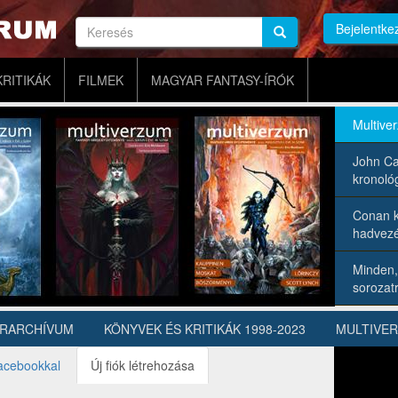
Keresés
Bejelentke
Keresés
Keresés
KRITIKÁK
FILMEK
MAGYAR FANTASY-ÍRÓK
Multive
John Ca
kronológ
Conan k
hadvezé
Minden,
sorozatr
ÍRARCHÍVUM
KÖNYVEK ÉS KRITIKÁK 1998-2023
MULTIVE
acebookkal
Új fiók létrehozása
(aktív
fül)