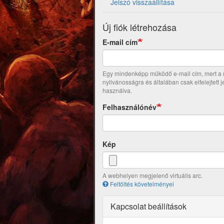
Jelszó visszaállítása
Új fiók létrehozása
E-mail cím
Egy mindenképp működő e-mail cím, mert a re
nyilvánosságra és általában csak elfelejtett 
használva.
Felhasználónév
Kép
A webhelyen megjelenő virtuális arc.
Feltöltés követelményei
Kapcsolat beállítások