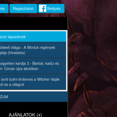
zés
Regisztráció
Belépés
rzum lapszámok
ldwell világa - A Worluk regények
iája (hivatalos)
egyetlen kardja 3 - Barbár, kalóz és
r: Conan újra akcióban
 amit tudni érdemes a Witcher Vaják
ól és a világról
RZUM
AJÁNLATOK (x)