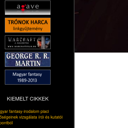
KIEMELT CIKKEK
yar fantasy-irodalom piaci
őségeinek vizsgálata írói és kutatói
pontból