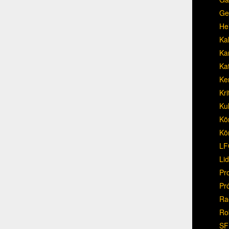
Ge
He
Ka
Ka
Ka
Ke
Kri
Ku
Kö
Kö
LF
Li
Pr
Pr
Ra
Ro
SF