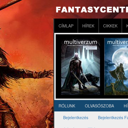
Ugrás
a
tartalomra
Fő
CÍMLAP
HÍREK
CIKKEK
navigáció
RÓLUNK
OLVASÓSZOBA
H
Másodlagos
navigáció
Bejelentkezés
Bejelentkezés F
Elsődleges
fülek