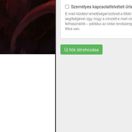
Személyes kapcsolatfelvételi űrl
E-mail küldési lehetőséget biztosít a töb
segítségével úgy, hogy a címzett e-mail 
felhasználók – például az oldal rendszerga
tiltva van.
Új fiók létrehozása