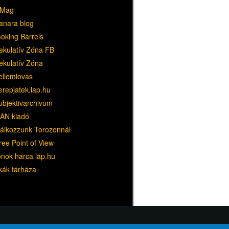
Mag
anara blog
oking Barrels
ekulatív Zóna FB
ekulatív Zóna
ellemlovas
erepjatek.lap.hu
ubjektivarchivum
AN kiadó
lálkozzunk Torozonnál
ree Point of View
ónok harca lap.hu
kák tárháza