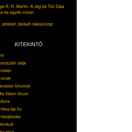
e R. R. Martin: A Jég és Tűz Dala
usa és egyéb művei
 sötételf, darkelf cikksorozat
KITEKINTŐ
rin
oroszlán üstje
holder
ncnok
erubion fórumok
ta Vision fórum
ultura
ntasy.lap.hu
ntasybooks
tionkult
bo blog