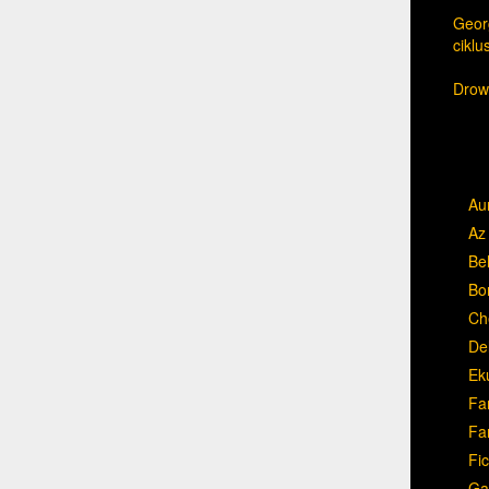
Georg
cikl
Drow,
Au
Az 
Be
Bo
Ch
Del
Ek
Fa
Fa
Fic
Ga