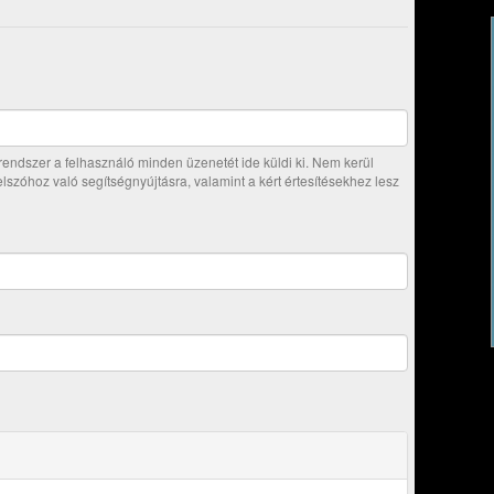
ndszer a felhasználó minden üzenetét ide küldi ki. Nem kerül
jelszóhoz való segítségnyújtásra, valamint a kért értesítésekhez lesz