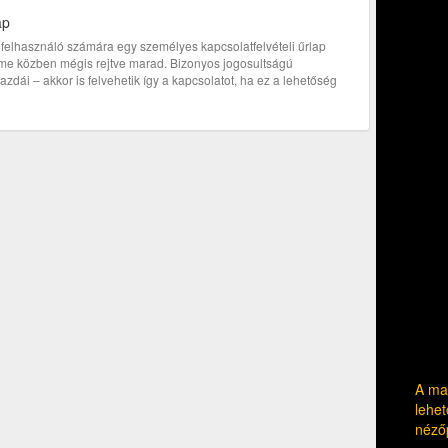
ap
bi felhasználó számára egy személyes kapcsolatfelvételi űrlap
címe közben mégis rejtve marad. Bizonyos jogosultságú
zdái – akkor is felvehetik így a kapcsolatot, ha ez a lehetőség
A mag
lehet
néző