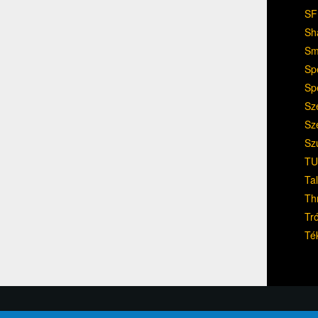
SF
Sh
Sm
Sp
Sp
Sz
Sz
Sz
TU
Ta
Th
Tr
Té