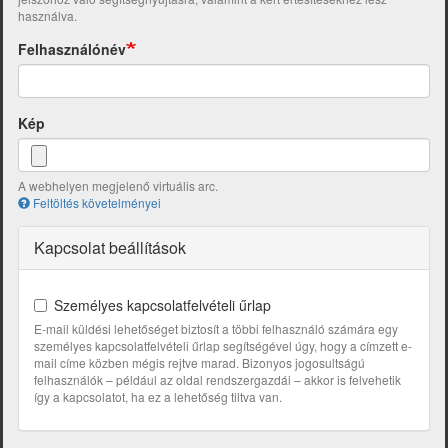
használva.
Felhasználónév
Kép
A webhelyen megjelenő virtuális arc.
Feltöltés követelményei
Kapcsolat beállítások
Személyes kapcsolatfelvételi űrlap
E-mail küldési lehetőséget biztosít a többi felhasználó számára egy
személyes kapcsolatfelvételi űrlap segítségével úgy, hogy a címzett e-
mail címe közben mégis rejtve marad. Bizonyos jogosultságú
felhasználók – például az oldal rendszergazdái – akkor is felvehetik
így a kapcsolatot, ha ez a lehetőség tiltva van.