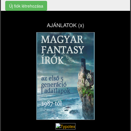
Új fiók létrehozása
AJÁNLATOK (x)