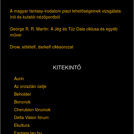
A magyar fantasy-irodalom piaci lehetőségeinek vizsgálata
írói és kutatói nézőpontból
George R. R. Martin: A Jég és Tűz Dala ciklusa és egyéb
művei
Drow, sötételf, darkelf cikksorozat
KITEKINTŐ
Aurin
Az oroszlán üstje
Beholder
Boncnok
Cherubion fórumok
Delta Vision fórum
Ekultura
Fantasy.lap.hu