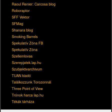
Raoul Renier: Carcosa blog
Roboraptor
SFF Vektor
SFMag
Shanara blog
Smoking Barrels
Spekulatív Zóna FB
Spekulatív Zóna
Szellemlovas
Szerepjatek.lap.hu
Szubjektivarchivum
TUAN kiadó
Találkozzunk Torozonnál
Three Point of View
Trónok harca lap.hu
Tékák tárháza