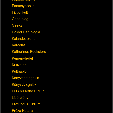
Fantasybooks
Fictionkult
Gabo blog
Geekz
Heidel Dan blogja
Kalandozok.hu
Karcolat
Katherines Bookstore
Keményfedél
Kritizátor
Kultnapló
Könyvesmagazin
Könyvvizsgálók
LFG.hu anno RPG.hu
Lidércfény
Profundus Librum
Próza Nostra