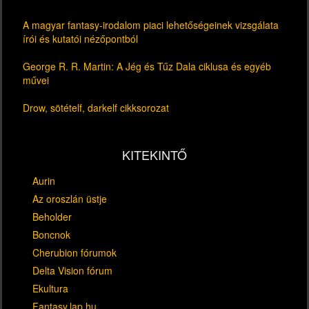
A magyar fantasy-irodalom piaci lehetőségeinek vizsgálata
írói és kutatói nézőpontból
George R. R. Martin: A Jég és Tűz Dala ciklusa és egyéb
művei
Drow, sötételf, darkelf cikksorozat
KITEKINTŐ
Aurin
Az oroszlán üstje
Beholder
Boncnok
Cherubion fórumok
Delta Vision fórum
Ekultura
Fantasy.lap.hu