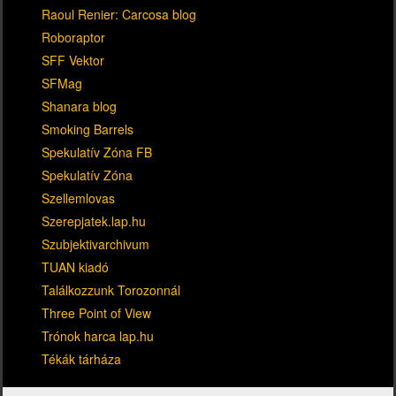
Raoul Renier: Carcosa blog
Roboraptor
SFF Vektor
SFMag
Shanara blog
Smoking Barrels
Spekulatív Zóna FB
Spekulatív Zóna
Szellemlovas
Szerepjatek.lap.hu
Szubjektivarchivum
TUAN kiadó
Találkozzunk Torozonnál
Three Point of View
Trónok harca lap.hu
Tékák tárháza