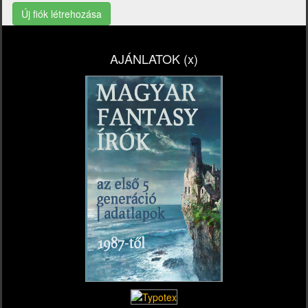
Új fiók létrehozása
AJÁNLATOK (x)