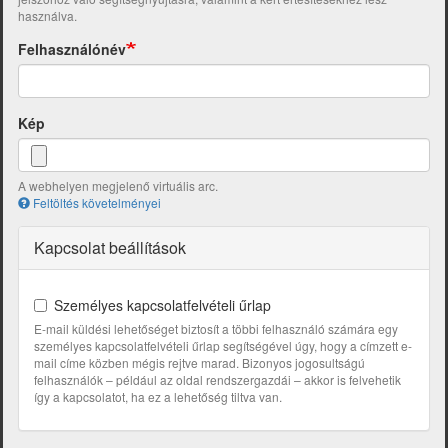
használva.
Felhasználónév
Kép
A webhelyen megjelenő virtuális arc.
Feltöltés követelményei
Kapcsolat beállítások
Személyes kapcsolatfelvételi űrlap
E-mail küldési lehetőséget biztosít a többi felhasználó számára egy
személyes kapcsolatfelvételi űrlap segítségével úgy, hogy a címzett e-
mail címe közben mégis rejtve marad. Bizonyos jogosultságú
felhasználók – például az oldal rendszergazdái – akkor is felvehetik
így a kapcsolatot, ha ez a lehetőség tiltva van.