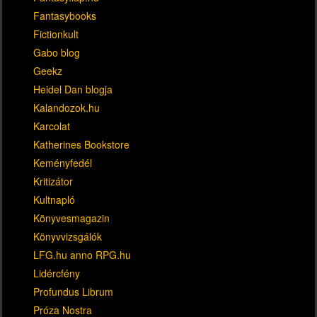
Fantasybooks
Fictionkult
Gabo blog
Geekz
Heidel Dan blogja
Kalandozok.hu
Karcolat
Katherines Bookstore
Keményfedél
Kritizátor
Kultnapló
Könyvesmagazin
Könyvvizsgálók
LFG.hu anno RPG.hu
Lidércfény
Profundus Librum
Próza Nostra