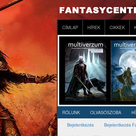
Ugrás
a
tartalomra
Fő
CÍMLAP
HÍREK
CIKKEK
navigáció
RÓLUNK
OLVASÓSZOBA
H
Másodlagos
navigáció
Bejelentkezés
Bejelentkezés F
Elsődleges
fülek