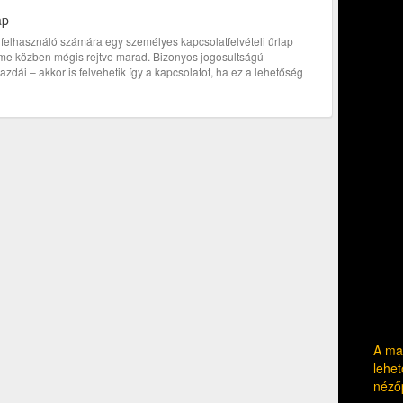
ap
bi felhasználó számára egy személyes kapcsolatfelvételi űrlap
címe közben mégis rejtve marad. Bizonyos jogosultságú
zdái – akkor is felvehetik így a kapcsolatot, ha ez a lehetőség
A mag
lehet
néző