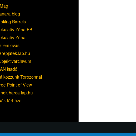
Mag
anara blog
oking Barrels
ekulatív Zóna FB
ekulatív Zóna
ellemlovas
erepjatek.lap.hu
ubjektivarchivum
AN kiadó
lálkozzunk Torozonnál
ree Point of View
ónok harca lap.hu
kák tárháza