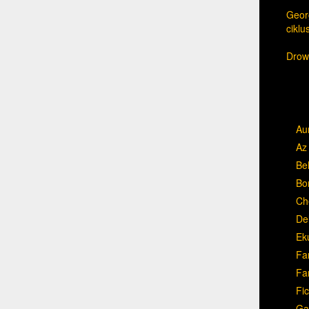
Georg
cikl
Drow,
Au
Az 
Be
Bo
Ch
Del
Ek
Fa
Fa
Fic
Ga