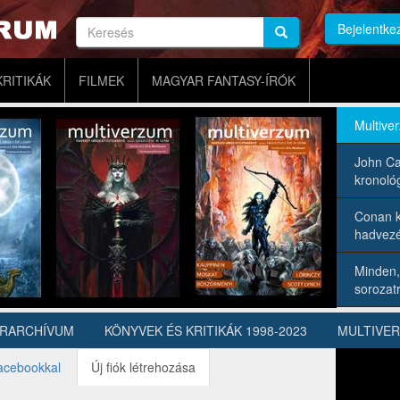
Keresés
Bejelentke
Keresés
Keresés
KRITIKÁK
FILMEK
MAGYAR FANTASY-ÍRÓK
Multive
John Ca
kronológ
Conan k
hadvezé
Minden,
sorozatr
ÍRARCHÍVUM
KÖNYVEK ÉS KRITIKÁK 1998-2023
MULTIVE
acebookkal
Új fiók létrehozása
(aktív
fül)