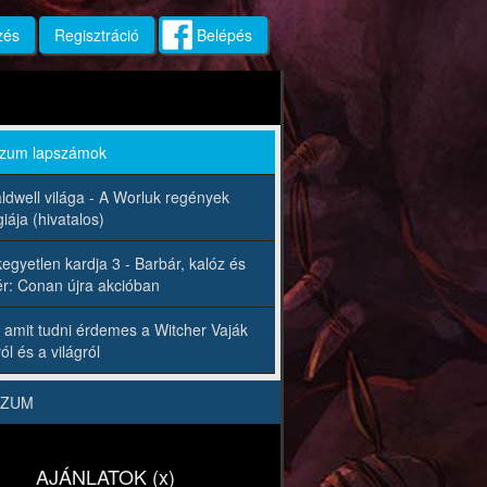
zés
Regisztráció
Belépés
rzum lapszámok
ldwell világa - A Worluk regények
iája (hivatalos)
egyetlen kardja 3 - Barbár, kalóz és
r: Conan újra akcióban
 amit tudni érdemes a Witcher Vaják
ól és a világról
RZUM
AJÁNLATOK (x)