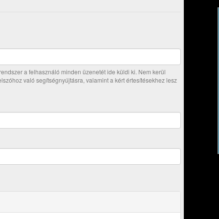
ndszer a felhasználó minden üzenetét ide küldi ki. Nem kerül
jelszóhoz való segítségnyújtásra, valamint a kért értesítésekhez lesz