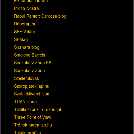
Profundus Librum
Próza Nostra
Raoul Renier: Carcosa blog
Roboraptor
SFF Vektor
SFMag
Shanara blog
Smoking Barrels
Spekulatív Zóna FB
Spekulatív Zóna
Szellemlovas
Szerepjatek.lap.hu
Szubjektivarchivum
TUAN kiadó
Találkozzunk Torozonnál
Three Point of View
Trónok harca lap.hu
Tékák tárháza