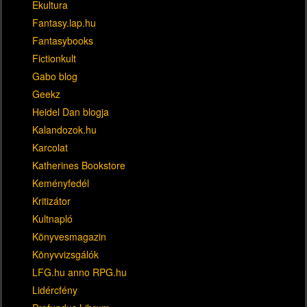
Ekultura
Fantasy.lap.hu
Fantasybooks
Fictionkult
Gabo blog
Geekz
Heidel Dan blogja
Kalandozok.hu
Karcolat
Katherines Bookstore
Keményfedél
Kritizátor
Kultnapló
Könyvesmagazin
Könyvvizsgálók
LFG.hu anno RPG.hu
Lidércfény