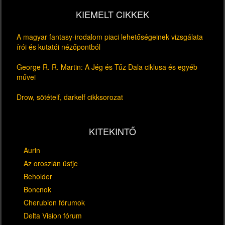
KIEMELT CIKKEK
A magyar fantasy-irodalom piaci lehetőségeinek vizsgálata
írói és kutatói nézőpontból
George R. R. Martin: A Jég és Tűz Dala ciklusa és egyéb
művei
Drow, sötételf, darkelf cikksorozat
KITEKINTŐ
Aurin
Az oroszlán üstje
Beholder
Boncnok
Cherubion fórumok
Delta Vision fórum