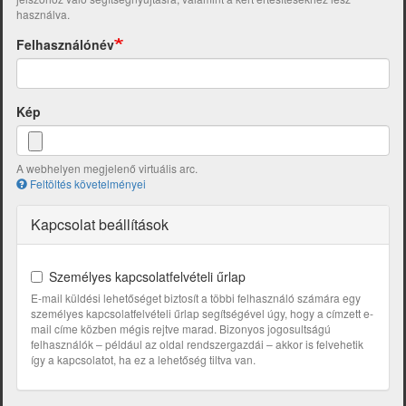
használva.
Felhasználónév
Kép
A webhelyen megjelenő virtuális arc.
Feltöltés követelményei
Kapcsolat beállítások
Személyes kapcsolatfelvételi űrlap
E-mail küldési lehetőséget biztosít a többi felhasználó számára egy
személyes kapcsolatfelvételi űrlap segítségével úgy, hogy a címzett e-
mail címe közben mégis rejtve marad. Bizonyos jogosultságú
felhasználók – például az oldal rendszergazdái – akkor is felvehetik
így a kapcsolatot, ha ez a lehetőség tiltva van.