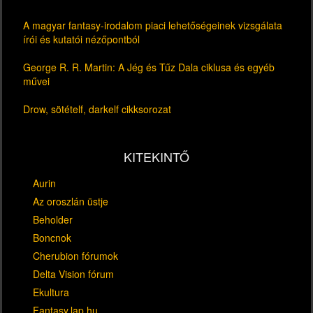
A magyar fantasy-irodalom piaci lehetőségeinek vizsgálata
írói és kutatói nézőpontból
George R. R. Martin: A Jég és Tűz Dala ciklusa és egyéb
művei
Drow, sötételf, darkelf cikksorozat
KITEKINTŐ
Aurin
Az oroszlán üstje
Beholder
Boncnok
Cherubion fórumok
Delta Vision fórum
Ekultura
Fantasy.lap.hu