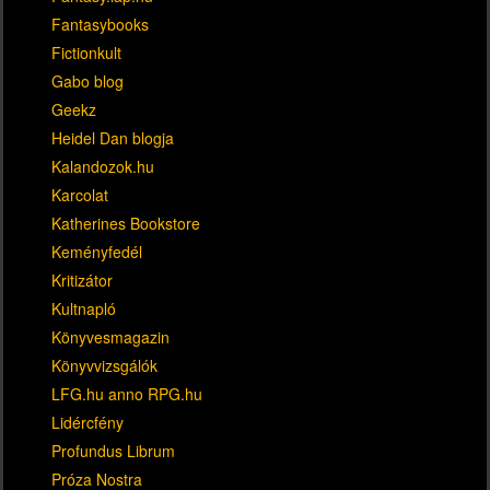
Fantasybooks
Fictionkult
Gabo blog
Geekz
Heidel Dan blogja
Kalandozok.hu
Karcolat
Katherines Bookstore
Keményfedél
Kritizátor
Kultnapló
Könyvesmagazin
Könyvvizsgálók
LFG.hu anno RPG.hu
Lidércfény
Profundus Librum
Próza Nostra