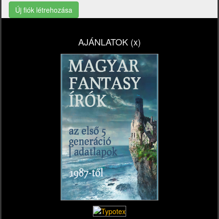
Új fiók létrehozása
AJÁNLATOK (x)