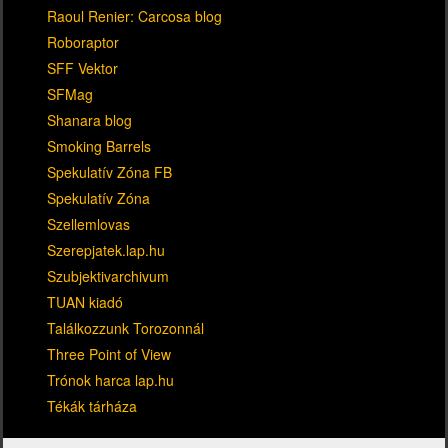
Raoul Renier: Carcosa blog
Roboraptor
SFF Vektor
SFMag
Shanara blog
Smoking Barrels
Spekulatív Zóna FB
Spekulatív Zóna
Szellemlovas
Szerepjatek.lap.hu
Szubjektivarchivum
TUAN kiadó
Találkozzunk Torozonnál
Three Point of View
Trónok harca lap.hu
Tékák tárháza