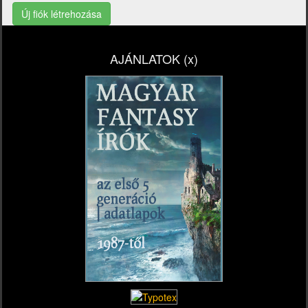
Új fiók létrehozása
AJÁNLATOK (x)