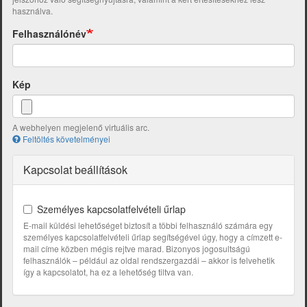
használva.
Felhasználónév
Kép
A webhelyen megjelenő virtuális arc.
Feltöltés követelményei
Kapcsolat beállítások
Személyes kapcsolatfelvételi űrlap
E-mail küldési lehetőséget biztosít a többi felhasználó számára egy
személyes kapcsolatfelvételi űrlap segítségével úgy, hogy a címzett e-
mail címe közben mégis rejtve marad. Bizonyos jogosultságú
felhasználók – például az oldal rendszergazdái – akkor is felvehetik
így a kapcsolatot, ha ez a lehetőség tiltva van.