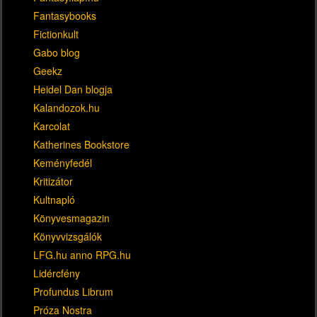
Fantasybooks
Fictionkult
Gabo blog
Geekz
Heidel Dan blogja
Kalandozok.hu
Karcolat
Katherines Bookstore
Keményfedél
Kritizátor
Kultnapló
Könyvesmagazin
Könyvvizsgálók
LFG.hu anno RPG.hu
Lidércfény
Profundus Librum
Próza Nostra