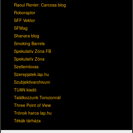
Raoul Renier: Carcosa blog
Roboraptor
SFF Vektor
SFMag
Shanara blog
Smoking Barrels
Spekulatív Zóna FB
Spekulatív Zóna
Szellemlovas
Szerepjatek.lap.hu
Szubjektivarchivum
TUAN kiadó
Találkozzunk Torozonnál
Three Point of View
Trónok harca lap.hu
Tékák tárháza