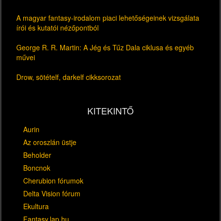
A magyar fantasy-irodalom piaci lehetőségeinek vizsgálata
írói és kutatói nézőpontból
George R. R. Martin: A Jég és Tűz Dala ciklusa és egyéb
művei
Drow, sötételf, darkelf cikksorozat
KITEKINTŐ
Aurin
Az oroszlán üstje
Beholder
Boncnok
Cherubion fórumok
Delta Vision fórum
Ekultura
Fantasy.lap.hu