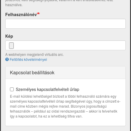
használva.
Felhasználónév
Kép
A webhelyen megjelenő virtuális arc.
Feltöltés követelményei
Kapcsolat beállítások
Személyes kapcsolatfelvételi űrlap
E-mail küldési lehetőséget biztosít a többi felhasználó számára egy
személyes kapcsolatfelvételi űrlap segítségével úgy, hogy a címzett e-
mail címe közben mégis rejtve marad. Bizonyos jogosultságú
felhasználók – például az oldal rendszergazdái – akkor is felvehetik
így a kapcsolatot, ha ez a lehetőség tiltva van.