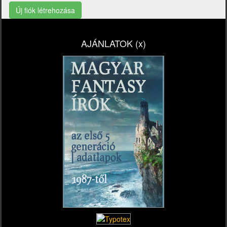
Új fiók létrehozása
AJÁNLATOK (x)