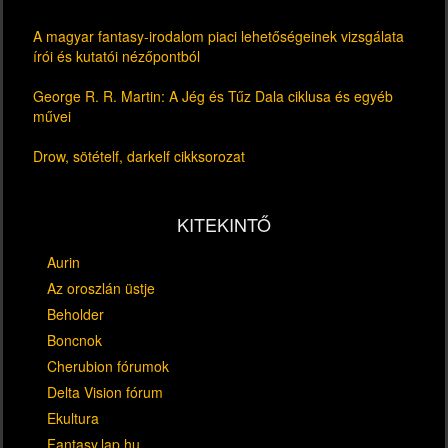
A magyar fantasy-irodalom piaci lehetőségeinek vizsgálata
írói és kutatói nézőpontból
George R. R. Martin: A Jég és Tűz Dala ciklusa és egyéb
művei
Drow, sötételf, darkelf cikksorozat
KITEKINTŐ
Aurin
Az oroszlán üstje
Beholder
Boncnok
Cherubion fórumok
Delta Vision fórum
Ekultura
Fantasy.lap.hu