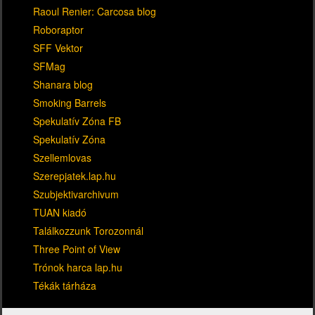
Raoul Renier: Carcosa blog
Roboraptor
SFF Vektor
SFMag
Shanara blog
Smoking Barrels
Spekulatív Zóna FB
Spekulatív Zóna
Szellemlovas
Szerepjatek.lap.hu
Szubjektivarchivum
TUAN kiadó
Találkozzunk Torozonnál
Three Point of View
Trónok harca lap.hu
Tékák tárháza