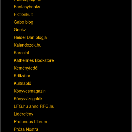
Fantasybooks
Fictionkult
Gabo blog
Geekz
Heidel Dan blogja
Kalandozok.hu
Karcolat
Katherines Bookstore
Keményfedél
Kritizátor
Kultnapló
Könyvesmagazin
Könyvvizsgálók
LFG.hu anno RPG.hu
Lidércfény
Profundus Librum
Próza Nostra