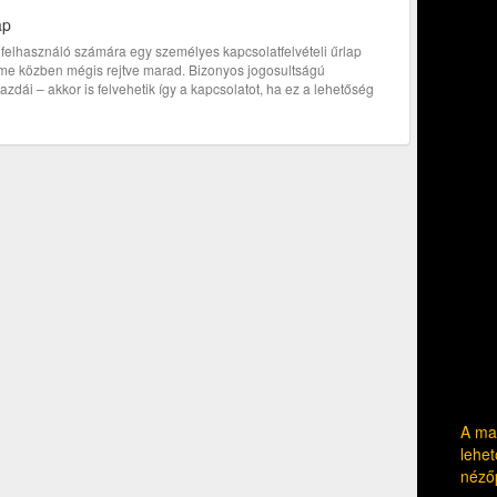
ap
bi felhasználó számára egy személyes kapcsolatfelvételi űrlap
címe közben mégis rejtve marad. Bizonyos jogosultságú
zdái – akkor is felvehetik így a kapcsolatot, ha ez a lehetőség
A mag
lehet
néző