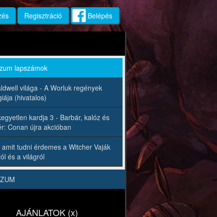
zés
Regisztráció
Belépés
rzum lapszámok
ldwell világa - A Worluk regények
iája (hivatalos)
egyetlen kardja 3 - Barbár, kalóz és
r: Conan újra akcióban
 amit tudni érdemes a Witcher Vaják
ól és a világról
RZUM
AJÁNLATOK (x)