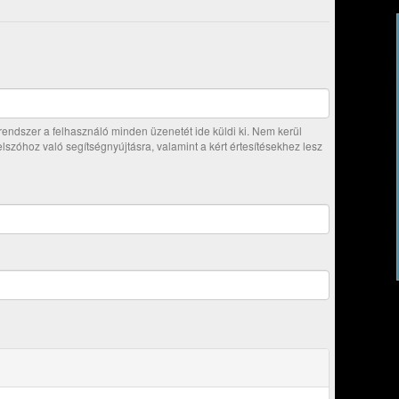
ndszer a felhasználó minden üzenetét ide küldi ki. Nem kerül
jelszóhoz való segítségnyújtásra, valamint a kért értesítésekhez lesz