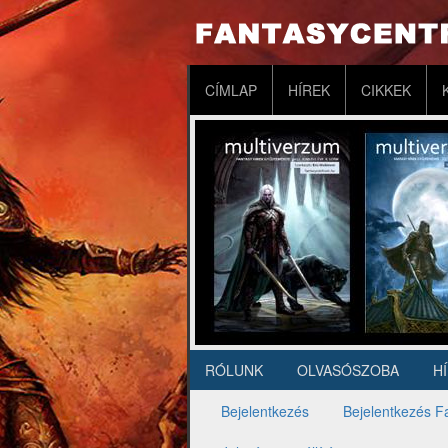
Ugrás
a
tartalomra
Fő
CÍMLAP
HÍREK
CIKKEK
navigáció
RÓLUNK
OLVASÓSZOBA
H
Másodlagos
navigáció
Bejelentkezés
Bejelentkezés F
Elsődleges
fülek