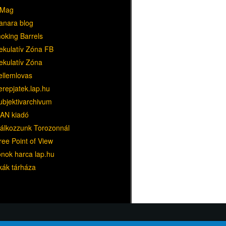
Mag
anara blog
oking Barrels
ekulatív Zóna FB
ekulatív Zóna
ellemlovas
erepjatek.lap.hu
ubjektivarchivum
AN kiadó
lálkozzunk Torozonnál
ree Point of View
ónok harca lap.hu
kák tárháza