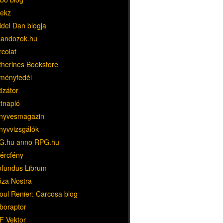
ekz
idel Dan blogja
landozok.hu
rcolat
therines Bookstore
ményfedél
tizátor
ltnapló
nyvesmagazin
nyvvizsgálók
G.hu anno RPG.hu
dércfény
ofundus Librum
óza Nostra
oul Renier: Carcosa blog
boraptor
F Vektor