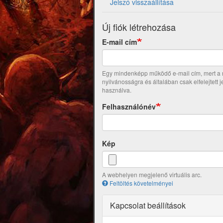
Jelszó visszaállítása
Új fiók létrehozása
E-mail cím
Egy mindenképp működő e-mail cím, mert a re
nyilvánosságra és általában csak elfelejtett 
használva.
Felhasználónév
Kép
A webhelyen megjelenő virtuális arc.
Feltöltés követelményei
Kapcsolat beállítások