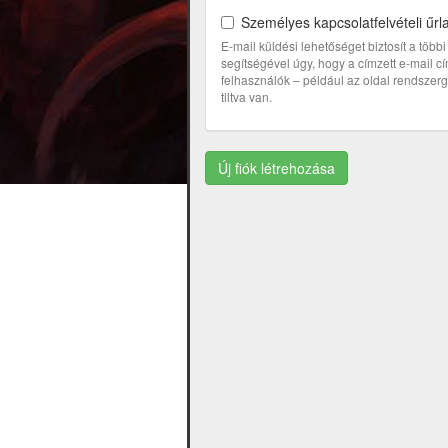
Személyes kapcsolatfelvételi űrl
E-mail küldési lehetőséget biztosít a töb
segítségével úgy, hogy a címzett e-mail 
felhasználók – például az oldal rendszerga
tiltva van.
Új fiók létrehozása