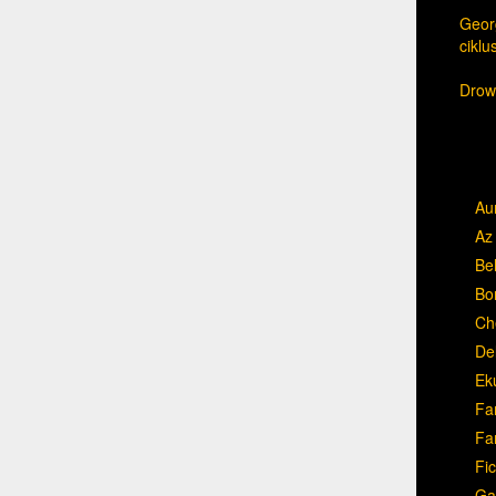
Georg
cikl
Drow,
Au
Az 
Be
Bo
Ch
Del
Ek
Fa
Fa
Fic
Ga