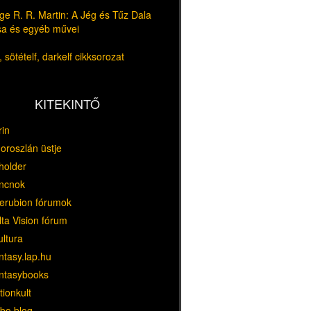
e R. R. Martin: A Jég és Tűz Dala
usa és egyéb művei
 sötételf, darkelf cikksorozat
KITEKINTŐ
rin
oroszlán üstje
holder
ncnok
erubion fórumok
ta Vision fórum
ultura
ntasy.lap.hu
ntasybooks
tionkult
bo blog