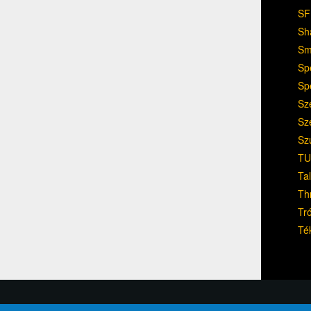
SF
Sh
Sm
Sp
Sp
Sz
Sz
Sz
TU
Ta
Th
Tr
Té