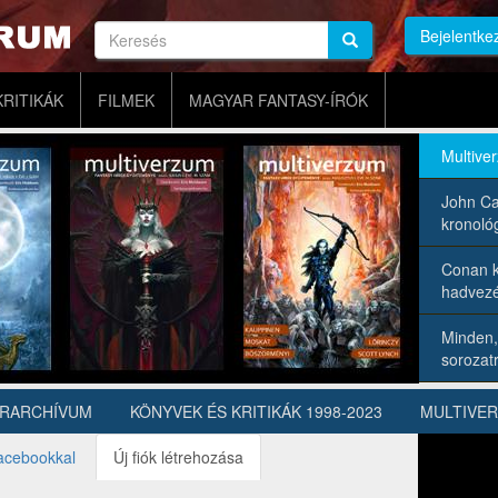
Keresés
Bejelentke
Keresés
Keresés
KRITIKÁK
FILMEK
MAGYAR FANTASY-ÍRÓK
Multive
John Ca
kronológ
Conan k
hadvezé
Minden,
sorozatr
ÍRARCHÍVUM
KÖNYVEK ÉS KRITIKÁK 1998-2023
MULTIVE
acebookkal
Új fiók létrehozása
(aktív
fül)