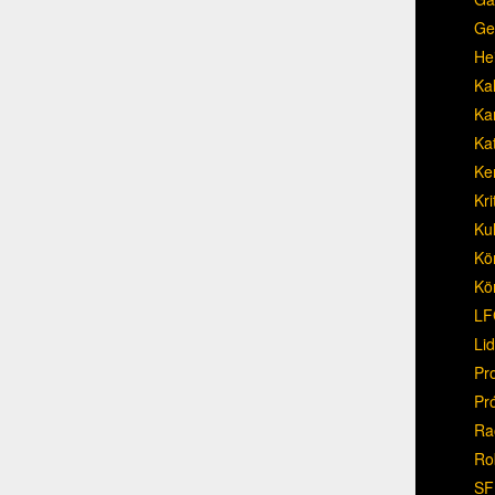
Ge
He
Ka
Ka
Ka
Ke
Kri
Ku
Kö
Kö
LF
Li
Pr
Pr
Ra
Ro
SF