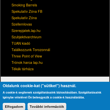
Smoking Barrels
Spekulatív Zóna FB
Spekulatív Zóna
Szellemlovas
Szerepjatek.lap.hu
Szubjektivarchivum
TUAN kiadó
Találkozzunk Torozonnál
Three Point of View
Trónok harca lap.hu
Tékák tárháza
Oldalunk cookie-kat ("sütiket") használ.
A cookie-k segítenek szolgáltatásaink biztosításában. Szolgáltatásaink
igénybe vételével Ön beleegyezik a cookie-k használatába.
Kapcsolat
Adatvédelmi tájékoztató
Lábléc
Elfogadom
További információk