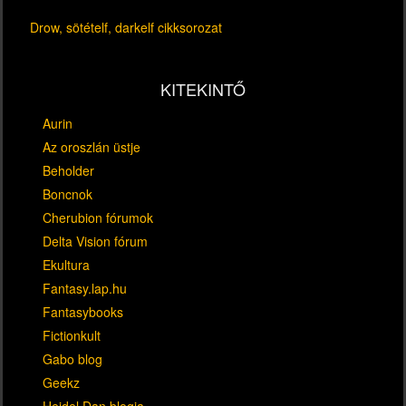
Drow, sötételf, darkelf cikksorozat
KITEKINTŐ
Aurin
Az oroszlán üstje
Beholder
Boncnok
Cherubion fórumok
Delta Vision fórum
Ekultura
Fantasy.lap.hu
Fantasybooks
Fictionkult
Gabo blog
Geekz
Heidel Dan blogja