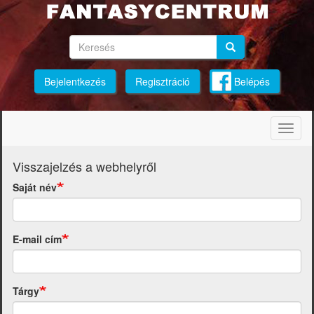
Ugrás
a
tartalomra
Keresés
Keresés
Keresés
Bejelentkezés
Regisztráció
Belépés
Navig
átkap
Visszajelzés a webhelyről
Saját név
E-mail cím
Tárgy