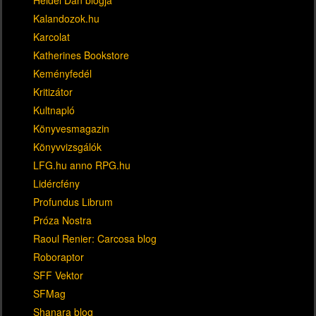
Kalandozok.hu
Karcolat
Katherines Bookstore
Keményfedél
Kritizátor
Kultnapló
Könyvesmagazin
Könyvvizsgálók
LFG.hu anno RPG.hu
Lidércfény
Profundus Librum
Próza Nostra
Raoul Renier: Carcosa blog
Roboraptor
SFF Vektor
SFMag
Shanara blog