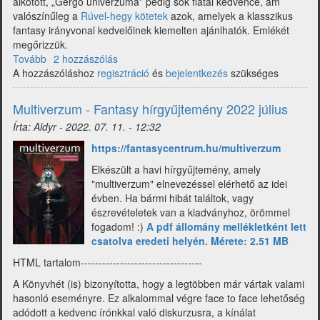
alkotott, „Gergő univerzuma” pedig sok fiatal kedvence, ám
valószínűleg a
Rúvel-hegy kötetek
azok, amelyek a klasszikus
fantasy irányvonal kedvelőinek kiemelten ajánlhatók. Emlékét
megőrizzük.
Tovább
(Multiverzum
2 hozzászólás
A hozzászóláshoz
-
regisztráció
és
bejelentkezés
szükséges
Fantasy
hírgyűjtemény
Multiverzum - Fantasy hírgyűjtemény 2022 július
2022
Írta:
Aldyr
-
2022. 07. 11. - 12:32
augusztus)
h
ttps://fantasycentrum.hu/multiverzum
Elkészült a havi hírgyűjtemény, amely
"multiverzum" elnevezéssel elérhető az idei
évben. Ha bármi hibát találtok, vagy
észrevételetek van a kiadványhoz, örömmel
fogadom! :)
A pdf állomány mellékletként lett
csatolva eredeti helyén. Mérete: 2.51 MB
HTML tartalom----------------------------------
A Könyvhét (is) bizonyította, hogy a legtöbben már vártak valami
hasonló eseményre. Ez alkalommal végre face to face lehetőség
adódott a kedvenc írónkkal való diskurzusra, a kínálat