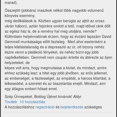
marad).
Összejött (jobbára) maszkok nélkül több nagyobb volumenű
könyves esemény,
még dedikálások is. Közben ugyan berúgta az ajtót az orosz-
ukrán háború, aztán fejünkre omlott a tető, majd idővel ránk dőlt
az egész ház is, de a remény hal meg utoljára, nemde?
Különösen helyénvalónak érzem, hogy az évzáró lapszám David
Gemmell munkássága előtt tiszteleg. Mert ahol esetenként a
teljes kilátástalanság és a depresszió az úr, ott bizony nehéz
észre venni a pislákoló fényeket, és nehéz bízni egy jobb
napfelkeltében. Gemmell nem csupán értette és átérezte az ilyen
helyzeteket, de
képes volt arra, hogy megmutassa a kiutat, és mindazt, amire
ehhez szükség lesz: a hitet egy jobb jövőben, az erős jellemet,
az emberséget, a tisztességet, az empátiát, a harcos kitartást, a
lelkesedést, a szeretet és az összetartás erejét. Mindazt, ami
egy átlagos embert hőssé emel.
Szép Ünnepeket, Boldog Újévet kívánok!
Aldyr
Tovább
(Multiverzum
10 hozzászólás
A hozzászóláshoz
-
regisztráció
és
bejelentkezés
szükséges
Fantasy