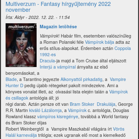
hírgyűjtemény
Multiverzum - Fantasy hírgyűjtemény 2022
2022
november
december)
Írta:
Aldyr
-
2022. 12. 22. - 11:54
Magazin letöltése
Vámpírok
! Habár film, esetemben valószínűleg
a Roman Polanski féle
Vámpírok bálja
adta az
erős stílus-alapokat. Érdemben aztán
Coppola
1992-es
Dracula
-ja majd a Tom Cruise által eljátszott
Interjú a vámpírral
árnyalta az első
benyomásokat, a
Blade
, a Tarantino jegyezte
Alkonyattól pirkadatig
, a
Vampire
Hunter D
pedig újabb rétegeket pakolt mindezekre. Ami a
könyves vonalat illeti, az olvasási lista elején talán a
Vámpírok
és csillagok
antológia áll; jó
régi darab. Aztán persze ott van
Bram Stoker Drakulája
, George
R.R. Martin
kiváló Lázálomja
, a
Vámpírok
c. antológia, Douglas
Rowland klassz
vámpíros kisregénye
, továbbá a World fantasy
és Bram Stoker díjas
Robert Weinbergtől a Vampire Maszkabál világára írt
Vörös
Halál karneválja
trilógia; ezek ugranak elő most a kiemelkedő