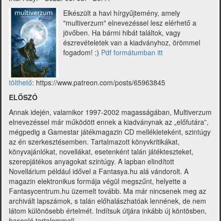
június)
Elkészült a havi hírgyűjtemény, amely
"multiverzum" elnevezéssel lesz elérhető a
jövőben. Ha bármi hibát találtok, vagy
észrevételetek van a kiadványhoz, örömmel
fogadom! :)
Pdf formátumban itt
tölthető
: https://www.patreon.com/posts/65963845
ELŐSZÓ
Annak idején, valamikor 1997-2002 magasságában, Multiverzum
elnevezéssel már működött ennek a kiadványnak az „előfutára”,
mégpedig a Gamestar játékmagazin CD mellékleteként, szintúgy
az én szerkesztésemben. Tartalmazott könyvkritikákat,
könyvajánlókat, novellákat, esetenként talán játékteszteket,
szerepjátékos anyagokat szintúgy. A lapban elindított
Novellárium például idővel a Fantasya.hu alá vándorolt. A
magazin elektronikus formája végül megszűnt, helyette a
Fantasycentrum.hu üzemelt tovább. Ma már nincsenek meg az
archivált lapszámok, s talán előhalászhatóak lennének, de nem
látom különösebb értelmét. Indítsuk útjára inkább új köntösben,
hasonló tartalommal!