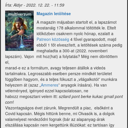
csoportként
Írta:
Aldyr
-
2022. 12. 22. - 11:59
üzemel)
Magazin letöltése
A magazin májusban startolt el, a lapszámot
mostanáig 178 alkalommal töltötték le. Eltelt
időközben csaknem nyolc hónap, ezalatt a
Patreon közösség
4 fővel gyarapodott, majd
ebből 1 főt elveszített, a letöltések száma pedig
meghaladta a 300-at (2022. novemberi
lapszám). Vajon mit hoz(hat) a folytatás? Még nem döntöttem
el,
marad-e ez a formátum, avagy teljesen átállok a videós
tartalmakra. Legrosszabb esetben persze mindkét területet
függőben hagyom, és a teljes fókuszt a „világalkotói” munkára
helyezem át (azaz „
Ammeres
” anyagok írására). Ha van
véleményed, igényed ezzel kapcsolatosan, ne
habozz megosztani velem itt:
szilard pont berke kukac gmail pont
com
!
Viszontagságos évet zárunk. Megrendült a piac, elsőként a
Covid kapcsán. Mégis hittünk benne, mi Olvasók is, a dolgok
valamelyest rendeződni fognak (bár az alapanyag-árak
elszállása kapcsán nem kergettünk illúziókat: ez tartósan így