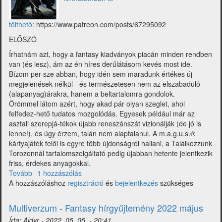
tölthető
: https://www.patreon.com/posts/67295092
ELŐSZÓ
Írhatnám azt, hogy a fantasy kiadványok piacán minden rendben
van (és lesz), ám az én híres derűlátásom kevés most ide.
Bízom per-sze abban, hogy idén sem maradunk értékes új
megjelenések nélkül - és természetesen nem az elszabaduló
(alapanyag)árakra, hanem a beltartalomra gondolok.
Örömmel látom azért, hogy akad pár olyan szeglet, ahol
felfedez-hető tudatos mozgolódás. Egyesek például már az
asztali szerepjá-tékok újabb reneszánszát vizionálják (de jó is
lenne!), és úgy érzem, talán nem alaptalanul. A m.a.g.u.s.®
kártyajáték felől is egyre több újdonságról hallani, a Találkozzunk
Torozonnál tartalomszolgáltató pedig újabban hetente jelentkezik
friss, érdekes anyagokkal.
Tovább
(Multiverzum
1 hozzászólás
A hozzászóláshoz
-
regisztráció
és
bejelentkezés
szükséges
Fantasy
hírgyűjtemény
Multiverzum - Fantasy hírgyűjtemény 2022 május
2022
Írta:
Aldyr
-
2022. 05. 05. - 20:41