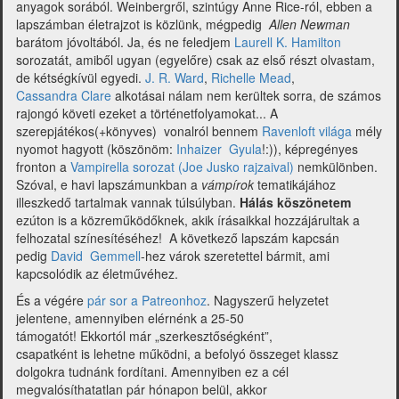
anyagok sorából. Weinbergről, szintúgy Anne Rice-ról, ebben a
lapszámban életrajzot is közlünk, mégpedig
Allen Newman
barátom jóvoltából. Ja, és ne feledjem
Laurell K. Hamilton
sorozatát, amiből ugyan (egyelőre) csak az első részt olvastam,
de kétségkívül egyedi.
J. R. Ward
,
Richelle Mead
,
Cassandra Clare
alkotásai nálam nem kerültek sorra,
de számos
rajongó követi ezeket a történetfolyamokat... A
szerepjátékos(+könyves) vonalról bennem
Ravenloft világa
mély
nyomot hagyott (köszönöm:
Inhaizer Gyula
!:)), képregényes
fronton a
Vampirella sorozat (Joe Jusko rajzaival)
nemkülönben.
Szóval, e havi lapszámunkban a
vámpírok
tematikájához
illeszkedő tartalmak vannak túlsúlyban.
Hálás köszönetem
ezúton is a közreműködőknek, akik írásaikkal hozzájárultak a
felhozatal színesítéséhez! A következő lapszám kapcsán
pedig
David Gemmell
-hez várok szeretettel bármit, ami
kapcsolódik az életművéhez.
És a végére
pár sor a Patreonhoz
. Nagyszerű helyzetet
jelentene, amennyiben elérnénk a 25-50
támogatót! Ekkortól már „szerkesztőségként”,
csapatként is lehetne működni, a befolyó összeget klassz
dolgokra tudnánk fordítani. Amennyiben ez a cél
megvalósíthatatlan pár hónapon belül, akkor