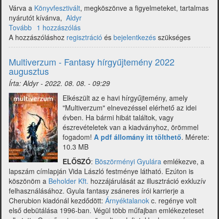
Várva a
Könyvfesztivált
, megköszönve a figyelmeteket, tartalmas
nyárutót kívánva,
Aldyr
Tovább
(Multiverzum
1 hozzászólás
A hozzászóláshoz
-
regisztráció
és
bejelentkezés
szükséges
Fantasy
hírgyűjtemény
Multiverzum - Fantasy hírgyűjtemény 2022
2022
augusztus
szeptember)
Írta:
Aldyr
-
2022. 08. 08. - 09:29
Elkészült az e havi hírgyűjtemény, amely
"Multiverzum" elnevezéssel elérhető az idei
évben. Ha bármi hibát találtok, vagy
észrevételetek van a kiadványhoz, örömmel
fogadom!
A pdf állomány itt tölthető
. Mérete:
10.3 MB
ELŐSZÓ
:
B
öszörményi Gyulára
emlékezve, a
lapszám címlapján
Vida László
festménye látható. Ezúton is
köszönöm a
Beholder Kft.
hozzájárulását az illusztráció exkluzív
felhasználásához. Gyula fantasy zsáneres írói karrierje a
Cherubion kiadónál kezdődött:
Árnyéktalanok
c. regénye volt
első debütálása 1996-ban. Végül több műfajban emlékezeteset