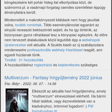
böngészésére két pohár hideg ital elkortyolása közt, de
számomra pl. a vasárnapi forgatag csendes szemlélése éppúgy
élménylistára került.
Mindemellett a makrokörnyezeti kilátások nem hogy javultak
volna,
tovább romlottak
. Több eseményláncolat egyaránt az
elnyúló recesszió beköszöntét sejteti, és ha így történik, az
bizonyosan gyors ráhatással lesz a könyvpiac egészére. Az előre
nem tervezett átalakulások közül legutóbb épp a
webshopok
újratervezése
volt aktuális. A Szukits kiadó az új szabályozásra
mindenesetre
professzionális webhely frissítéssel
reagált, ami
egyedi húzásnak tűnik.
Tovább
(Multiverzum
31 hozzászólás
A hozzászóláshoz
-
regisztráció
és
bejelentkezés
szükséges
Fantasy
hírgyűjtemény
Multiverzum - Fantasy hírgyűjtemény 2022 június
2022
Írta:
Aldyr
-
2022. 06. 07. - 14:36
július)
Elkészült az aktuális havi hírgyűjtemény, amely
"multiverzum" elnevezéssel elérhető. Ha bármi
hibát találtok, vagy észrevételetek van a
kiadványhoz, örömmel fogadom! :)
Pdf
formátumban itt