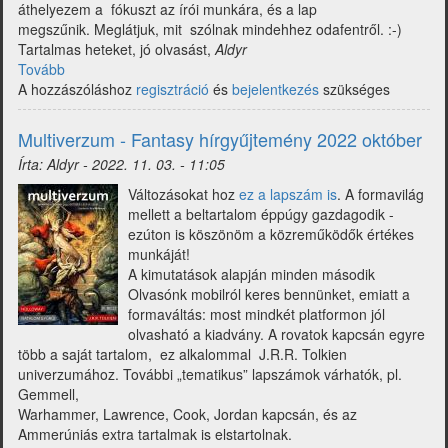
áthelyezem a fókuszt az írói munkára, és a lap
megszűnik. Meglátjuk, mit szólnak mindehhez odafentről. :-)
Tartalmas heteket, jó olvasást,
Aldyr
Tovább
(Multiverzum
A hozzászóláshoz
-
regisztráció
és
bejelentkezés
szükséges
Fantasy
hírgyűjtemény
Multiverzum - Fantasy hírgyűjtemény 2022 október
2022
Írta:
Aldyr
-
2022. 11. 03. - 11:05
november)
Változásokat hoz
ez a lapszám is
. A formavilág
mellett a beltartalom éppúgy gazdagodik -
ezúton is köszönöm a közreműködők értékes
munkáját!
A kimutatások alapján minden második
Olvasónk mobilról keres bennünket, emiatt a
formaváltás: most mindkét platformon jól
olvasható a kiadvány. A rovatok kapcsán egyre
több a saját tartalom, ez alkalommal J.R.R. Tolkien
univerzumához. További „tematikus” lapszámok várhatók, pl.
Gemmell,
Warhammer, Lawrence, Cook, Jordan kapcsán, és az
Ammerúniás extra tartalmak is elstartolnak.