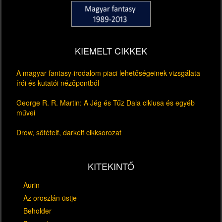
KIEMELT CIKKEK
A magyar fantasy-irodalom piaci lehetőségeinek vizsgálata
írói és kutatói nézőpontból
George R. R. Martin: A Jég és Tűz Dala ciklusa és egyéb
művei
Drow, sötételf, darkelf cikksorozat
KITEKINTŐ
Aurin
Az oroszlán üstje
Beholder