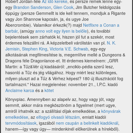
Robert Jordan-féle
Az idő kereke
, és persze remek lenne egy-
egy
Brandon Sanderson
,
Glen
Cook
, Jim Butcher feldolgozás
éppúgy (persze Gemmellt is ide kell tennem, mondjuk a Rigante
vagy Jon Shannow kapcsán, ja, és ugye Joe
Abercrombie). Valamikor érkezik(?) majd
Netflixre a Conan a
barbár
, (amúgy
anno volt egy ilyen is belőle
), és további
bejelentések sem zárhatók ki, hiszen jól fut a szekér, most
érdemes felszállni rá.
A képzeletbeli várólistán van pl.
N. K.
Jemisin
,
Stephen King
,
Victoria V.E. Schwab
,
egy-egy
alkotásának megfilmesítése is, megemlítve mellé a Dungeons &
Dragons féle Dragonlance-et. Itt érdemes kiemelnem: „GRR
Martin: a Tűz&Vér új kiadásáról: „enciklo-pédia szerű lesz,
hasonló a Tűz és jég világához. Hogy miért lesz különleges,
milyen pluszt ad a Tűz & Vérhez képest? 180 új illusztrációt fog
tartalmazni." Hazai megjelenése: november 21., I.P.C. kiadó
Anclaime karca
és a
kötet
Könyvpiac. Amennyiben az alapelv az, hogy vagy jót, vagy
semmit, akkor mára megköszönöm a figyelmet (mert ugye,
amiről írhatnék az: a szállítási díjak emelkedése, a
könyvárak
emelkedése
, az
elfogyó olvasói létszám
, emiatt kiadói
tervmódosítások
, igazából
nem csupán a belinkelt kiadóknál
,
hanem—így vagy úgy— mindenkinél előkerülnek a hírekből).