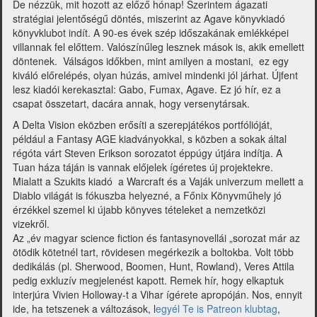
De nézzük, mit hozott az előző hónap! Szerintem ágazati
stratégiai jelentőségű döntés, miszerint az Agave könyvkiadó
könyvklubot indít. A 90-es évek szép időszakának emlékképei
villannak fel előttem. Valószínűleg lesznek mások is, akik emellett
döntenek. Válságos időkben, mint amilyen a mostani, ez egy
kiváló előrelépés, olyan húzás, amivel mindenki jól járhat. Újfent
lesz kiadói kerekasztal: Gabo, Fumax, Agave. Ez jó hír, ez a
csapat összetart, dacára annak, hogy versenytársak.
A Delta Vision eközben erősíti a szerepjátékos portfólióját,
például a Fantasy AGE kiadványokkal, s közben a sokak által
régóta várt Steven Erikson sorozatot éppúgy útjára indítja. A
Tuan háza táján is vannak előjelek ígéretes új projektekre.
Mialatt a Szukits kiadó a Warcraft és a Vaják univerzum mellett a
Diablo világát is fókuszba helyezné, a Főnix Könyvműhely jó
érzékkel szemel ki újabb könyves tételeket a nemzetközi
vizekről.
Az „év magyar science fiction és fantasynovellái „sorozat már az
ötödik kötetnél tart, rövidesen megérkezik a boltokba. Volt több
dedikálás (pl. Sherwood, Boomen, Hunt, Rowland), Veres Attila
pedig exkluzív megjelenést kapott. Remek hír, hogy elkaptuk
interjúra Vivien Holloway-t a Vihar ígérete apropóján. Nos, ennyit
ide, ha tetszenek a változások, l
egyél Te is Patreon klubtag
,