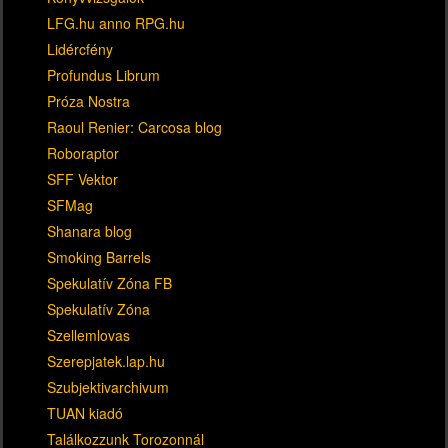
LFG.hu anno RPG.hu
Lidércfény
Profundus Librum
Próza Nostra
Raoul Renier: Carcosa blog
Roboraptor
SFF Vektor
SFMag
Shanara blog
Smoking Barrels
Spekulatív Zóna FB
Spekulatív Zóna
Szellemlovas
Szerepjatek.lap.hu
Szubjektivarchivum
TUAN kiadó
Találkozzunk Torozonnál