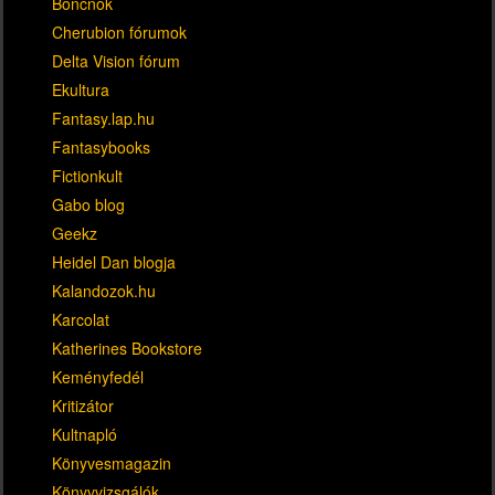
Boncnok
Cherubion fórumok
Delta Vision fórum
Ekultura
Fantasy.lap.hu
Fantasybooks
Fictionkult
Gabo blog
Geekz
Heidel Dan blogja
Kalandozok.hu
Karcolat
Katherines Bookstore
Keményfedél
Kritizátor
Kultnapló
Könyvesmagazin
Könyvvizsgálók