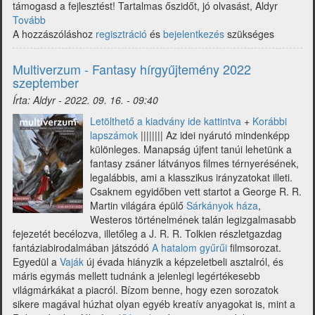
támogasd a fejlesztést! Tartalmas őszidőt, jó olvasást, Aldyr
Tovább
(Multiverzum
A hozzászóláshoz
-
regisztráció
és
bejelentkezés
szükséges
Fantasy
hírgyűjtemény
Multiverzum - Fantasy hírgyűjtemény 2022
2022
szeptember
október)
Írta:
Aldyr
-
2022. 09. 16. - 09:40
Letölthető a kiadvány ide kattintva
+
Korábbi
lapszámok
|||||||| Az idei nyárutó mindenképp
különleges. Manapság újfent tanúi lehetünk a
fantasy zsáner látványos filmes térnyerésének,
legalábbis, ami a klasszikus irányzatokat illeti.
Csaknem egyidőben vett startot a George R. R.
Martin világára épülő
Sárkányok háza
,
Westeros történelmének talán legizgalmasabb
fejezetét becélozva, illetőleg a J. R. R. Tolkien részletgazdag
fantáziabirodalmában játszódó
A hatalom gyűrűi
filmsorozat.
Egyedül a
Vaják
új évada hiányzik a képzeletbeli asztalról, és
máris egymás mellett tudnánk a jelenlegi legértékesebb
világmárkákat a piacról. Bízom benne, hogy ezen sorozatok
sikere magával húzhat olyan egyéb kreatív anyagokat is, mint a