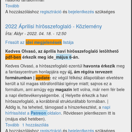
Tovább
(Multiverzum
A hozzászóláshoz
-
regisztráció
és
bejelentkezés
szükséges
Fantasy
hírgyűjtemény
2022 Áprilisi hírösszefoglaló - Közlemény
2022
Írta:
Aldyr
-
2022. 04. 18. - 12:50
május)
Frissült az
idei megjelenések
listája
Kedves Olvasó, az április havi hírösszefoglaló letölthető
pdf-ben
érkezik meg ide_
május 6
-án.
Kedves Olvasó, a hírösszefoglaló ezentúl
havonta érkezik
meg
a fantasycentrum honlapjára egy
új, ám régóta tervezett
formátumban |
update
:
ez végül félkész állapotában elvetésre
került a túl magas időráfordítási igénye miatt; sajnos ez a
formátum, ami amúgy egy
magazin
lett volna, már nem fér bele
a napi élettevékenységembe.
:(
Helyette érkezik a havi
hírösszefoglaló, a korábbinál strukturáltabb formában. |
Addig is, ha teheted, támogasd a hírszerkesztést, a
napi
hírfrissítést a
Patreon
oldalon
. Rövidesen jelentkezem itt is
(május első hetében).
Tovább
(2022
1 hozzászólás
A hozzászóláshoz
Áprilisi
regisztráció
és
bejelentkezés
szükséges