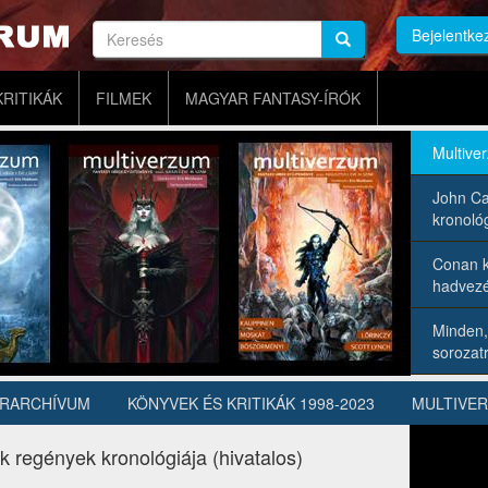
Keresés
Bejelentke
Keresés
Keresés
KRITIKÁK
FILMEK
MAGYAR FANTASY-ÍRÓK
Multive
John Ca
kronológ
Conan k
hadvezé
Minden,
sorozatr
ÍRARCHÍVUM
KÖNYVEK ÉS KRITIKÁK 1998-2023
MULTIVE
k regények kronológiája (hivatalos)