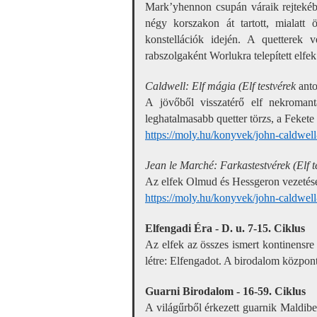
Mark’yhennon csupán váraik rejtekéb
négy korszakon át tartott, mialatt
konstellációk idején. A quetterek
rabszolgaként Worlukra telepített elfek
Caldwell: Elf mágia (Elf testvérek
anto
A jövőből visszatérő elf nekroman
leghatalmasabb quetter törzs, a Feket
https://moly.hu/konyvek/john-caldwell
Jean le Marché: Farkastestvérek (Elf t
Az elfek Olmud és Hessgeron vezetésév
https://moly.hu/konyvek/john-caldwell
Elfengadi Éra - D. u. 7-15. Ciklus
Az elfek az összes ismert kontinensre 
létre: Elfengadot. A birodalom közpon
Guarni Birodalom - 16-59. Ciklus
A világűrből érkezett guarnik Maldiber