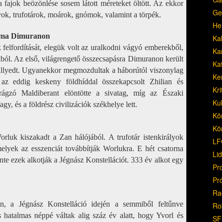
 a fajok beözönlése sosem látott méreteket öltött. Az ekkor
Ge
yok, trufotárok, moárok, gnómok, valamint a törpék.
He
izma Dimuranon
Ka
felfordítását, elegük volt az uralkodni vágyó emberekből,
Ka
okból. Az első, világrengető összecsapásra Dimuranon került
Ka
süllyedt. Ugyanekkor megmozdultak a háborútól viszonylag
Ke
, az eddig keskeny földhíddal összekapcsolt Zhilian és
Kri
rágzó Maldiberant elöntötte a sivatag, míg az Északi
Ku
gy, és a földrész civilizációk székhelye lett.
Kö
Kö
luk kiszakadt a Zan hálójából. A trufotár istenkirályok
LF
melyek az esszenciát továbbítják Worlukra. E hét csatorna
Li
nte ezek alkotják a Jégnász Konstellációt. 333 év alkot egy
Pr
Pr
Ra
n, a Jégnász Konstelláció idején a semmiből feltűnve
Ro
és hatalmas néppé váltak alig száz év alatt, hogy Yvorl és
SF