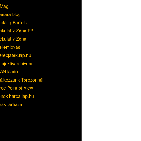
Mag
anara blog
oking Barrels
ekulatív Zóna FB
ekulatív Zóna
ellemlovas
erepjatek.lap.hu
ubjektivarchivum
AN kiadó
lálkozzunk Torozonnál
ree Point of View
ónok harca lap.hu
kák tárháza