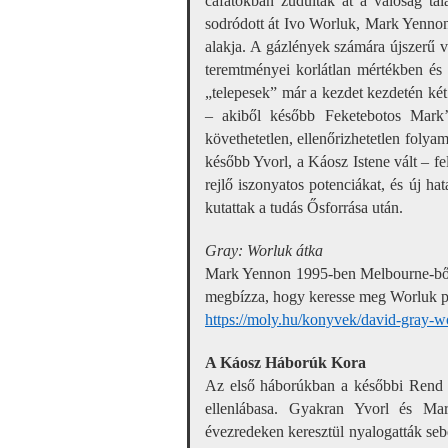
cafatokban zúdultak át a valóság tal
sodródott át Ivo Worluk, Mark Yennon
alakja. A gázlények számára újszerű v
teremtményei korlátlan mértékben és 
„telepesek” már a kezdet kezdetén ké
– akiből később Feketebotos Mark’
követhetetlen, ellenőrizhetetlen folya
később Yvorl, a Káosz Istene vált – f
rejlő iszonyatos potenciákat, és új 
kutattak a tudás Ősforrása után.
Gray: Worluk átka
Mark Yennon 1995-ben Melbourne-ből 
megbízza, hogy keresse meg Worluk pr
https://moly.hu/konyvek/david-gray-w
A Káosz Háborúk Kora
Az első háborúkban a későbbi Rend I
ellenlábasa. Gyakran Yvorl és Mar
évezredeken keresztül nyalogatták seb