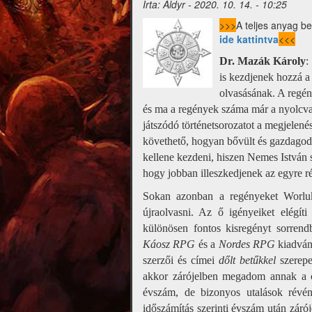
Írta:
Aldyr
-
2020. 10. 14. - 10:25
>>>
A teljes anyag be
ide kattintva
<<<
Dr. Mazák Károly
:
is kezdjenek hozzá a
olvasásának. A regé
és ma a regények száma már a nyolcva
játszódó történetsorozatot a megjelen
követhető, hogyan bővült és gazdagodo
kellene kezdeni, hiszen Nemes István s
hogy jobban illeszkedjenek az egyre ré
Sokan azonban a regényeket Worluk 
újraolvasni. Az ő igényeiket elégí
különösen fontos kisregényt sorren
Káosz RPG
és a
Nordes RPG
kiadván
szerzői és címei
dőlt betűkkel
szerepe
akkor zárójelben megadom annak a c
évszám, de bizonyos utalások révén
időszámítás szerinti évszám után zárój