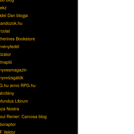
ekz
idel Dan blogja
landozok.hu
rcolat
therines Bookstore
ményfedél
tizátor
ltnapló
nyvesmagazin
nyvvizsgálók
G.hu anno RPG.hu
dércfény
ofundus Librum
óza Nostra
oul Renier: Carcosa blog
boraptor
F Vektor