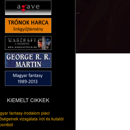
KIEMELT CIKKEK
yar fantasy-irodalom piaci
őségeinek vizsgálata írói és kutatói
pontból