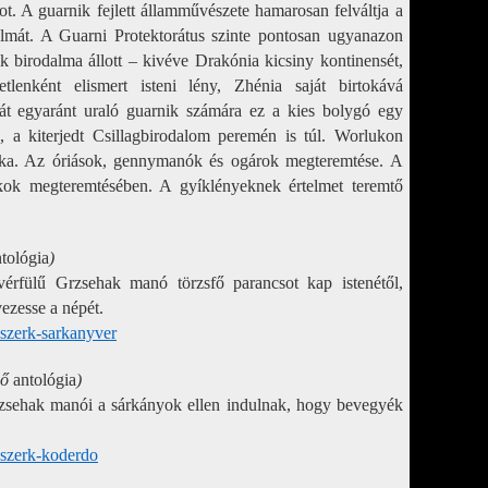
t. A guarnik fejlett államművészete hamarosan felváltja a
ralmát. A Guarni Protektorátus szinte pontosan ugyanazon
fek birodalma állott – kivéve Drakónia kicsiny kontinensét,
lenként elismert isteni lény, Zhénia saját birtokává
kát egyaránt uraló guarnik számára ez a kies bolygó egy
án, a kiterjedt Csillagbirodalom peremén is túl. Worlukon
nika. Az óriások, gennymanók és ogárok megteremtése. A
ok megteremtésében. A gyíklényeknek értelmet teremtő
tológia
)
rfülű Grzsehak manó törzsfő parancsot kap istenétől,
ezesse a népét.
-szerk-sarkanyver
dő
antológia
)
zsehak manói a sárkányok ellen indulnak, hogy bevegyék
-szerk-koderdo