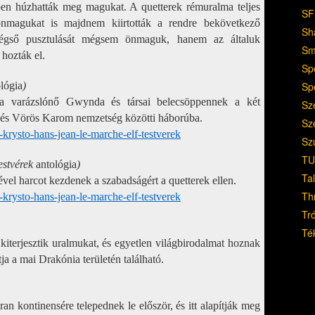
en húzhatták meg magukat. A quetterek rémuralma teljes
SF
 önmagukat is majdnem kiirtották a rendre bekövetkező
Sh
 végső pusztulását mégsem önmaguk, hanem az általuk
Sm
 hozták el.
Sp
Sp
lógia
)
ta varázslónő Gwynda és társai belecsöppennek a két
Sz
e és Vörös Karom nemzetség közötti háborúba.
Sz
-krysto-hans-jean-le-marche-elf-testverek
Sz
TU
estvérek
antológia
)
Ta
el harcot kezdenek a szabadságért a quetterek ellen.
Th
-krysto-hans-jean-le-marche-elf-testverek
Tr
Té
kiterjesztik uralmukat, és egyetlen világbirodalmat hoznak
tja a
mai Drakónia
területén található.
an kontinensére telepednek le először, és itt alapítják meg