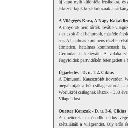
új kapu nyílt különféle létsíkokra, és
érkezett fajok közé tartoznak a sárkán
A Világégés Kora, A Nagy Kakakl
A mhyorok nem tűrték tovább világuk 
s az azok által behurcolt, másféle faj
sor. A hatalmas kontinens részben el
érintetlen, hatalmas kontinensek is
Gerondar is kettévált. A valaha vi
Fagyföldek partvidékén felengedett a fa
Újjáéledés - D. u. 1-2. Ciklus
A Dimurani Katasztrófát követően Wor
megalkotják a hét csillagcsatornát, a
Worlukról csillagnak látszik – 333 éve
Világciklust.
Quetter Korszak - D. u. 3-6. Ciklus
A quetterek a második ciklus végé
szétzilálták a világrendet. Oly erős 