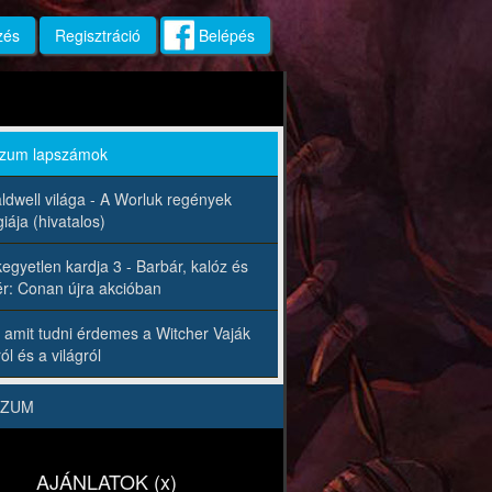
zés
Regisztráció
Belépés
rzum lapszámok
ldwell világa - A Worluk regények
iája (hivatalos)
egyetlen kardja 3 - Barbár, kalóz és
r: Conan újra akcióban
 amit tudni érdemes a Witcher Vaják
ól és a világról
RZUM
AJÁNLATOK (x)