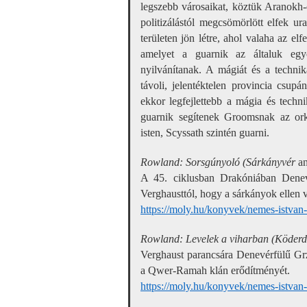
legszebb városaikat, köztük Aranokh-o
politizálástól megcsömörlött elfek u
területen jön létre, ahol valaha az el
amelyet a guarnik az általuk egyet
nyilvánítanak. A mágiát és a techni
távoli, jelentéktelen provincia csup
ekkor legfejlettebb a mágia és tech
guarnik segítenek Groomsnak az ork
isten, Scyssath szintén guarni.
Rowland: Sorsgúnyoló (Sárkányvér
an
A 45. ciklusban Drakóniában Denevé
Verghausttól, hogy a sárkányok ellen v
https://moly.hu/konyvek/nemes-istvan
Rowland: Levelek a viharban (Köder
Verghaust parancsára Denevérfülű Gr
a Qwer-Ramah klán erődítményét.
https://moly.hu/konyvek/nemes-istvan