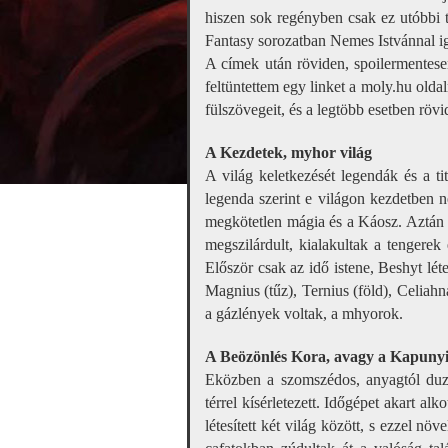
hiszen sok regényben csak ez utóbbi 
Fantasy sorozatban Nemes Istvánnal i
A címek után röviden, spoilermentese
feltüntettem egy linket a moly.hu olda
fülszövegeit, és a legtöbb esetben rövi
A Kezdetek, myhor világ
A világ keletkezését legendák és a ti
legenda szerint e világon kezdetben n
megkötetlen mágia és a Káosz. Aztán e
megszilárdult, kialakultak a tengerek
Először csak az idő istene, Beshyt lét
Magnius (tűz), Ternius (föld), Celiahn
a gázlények voltak, a mhyorok.
A Beözönlés Kora, avagy a Kapunyi
Eközben a szomszédos, anyagtól duz
térrel kísérletezett. Időgépet akart alk
létesített két világ között, s ezzel nö