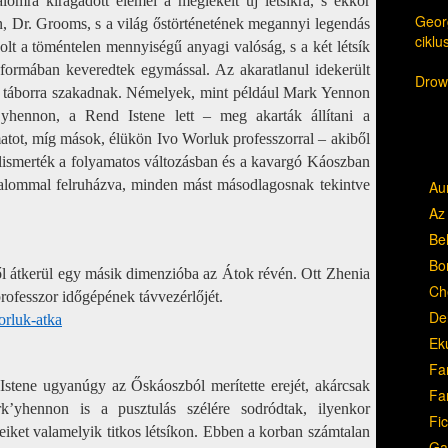
álomra kiragadott elemei a meglékelt új létsíkra, s ekkor
Georg
, Dr. Grooms, s a világ őstörténetének megannyi legendás
cikl
olt a töméntelen mennyiségű anyagi valóság, s a két létsík
formában keveredtek egymással. Az akaratlanul idekerült
Drow,
t táborra szakadnak. Némelyek, mint például Mark Yennon
yhennon, a Rend Istene lett – meg akarták állítani a
matot, míg mások, élükön Ivo Worluk professzorral – akiből
elismerték a folyamatos változásban és a kavargó Káoszban
hatalommal felruházva, minden mást másodlagosnak tekintve
Au
Az 
Be
Bo
átkerül egy másik dimenzióba az Átok révén. Ott Zhenia
Ch
ofesszor időgépének távvezérlőjét.
Del
orluk-atka
Ek
Fa
stene ugyanúgy az Őskáoszból merítette erejét, akárcsak
Fa
k’yhennon is a pusztulás szélére sodródtak, ilyenkor
Fic
eiket valamelyik titkos létsíkon. Ebben a korban számtalan
Ga