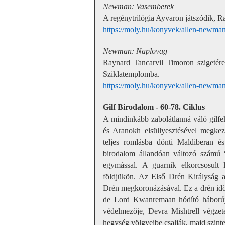
Newman: Vasemberek
A regénytrilógia Ayvaron játszódik, Ra
https://moly.hu/konyvek/allen-newma
Newman:
Naplovag
Raynard Tancarvil Timoron szigetére é
Sziklatemplomba.
https://moly.hu/konyvek/allen-newma
Gilf Birodalom - 60-78. Ciklus
A mindinkább zabolátlanná váló gilfek
és Aranokh elsüllyesztésével megke
teljes romlásba dönti Maldiberan és 
birodalom állandóan változó számú 
egymással. A guarnik elkorcsosult 
földjükön. Az Első Drén Királyság a 
Drén megkoronázásával. Ez a drén idősz
de Lord Kwanremaan hódító háborúja 
védelmezője, Devra Mishtrell végzete
hegység völgyeibe csalják, majd szinte