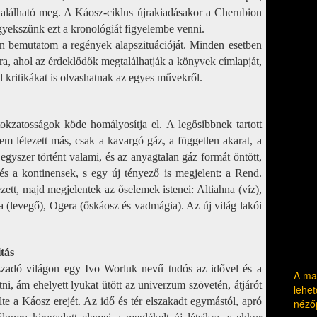
található meg. A Káosz-ciklus újrakiadásakor a Cherubion
gyekszünk ezt a kronológiát figyelembe venni.
n bemutatom a regények alapszituációját. Minden esetben
lra, ahol az érdeklődők megtalálhatják a könyvek címlapját,
d kritikákat is olvashatnak az egyes művekről.
tokzatosságok köde homályosítja el. A legősibbnek tartott
em létezett más, csak a kavargó gáz, a független akarat, a
gyszer történt valami, és az anyagtalan gáz formát öntött,
 és a kontinensek, s egy új tényező is megjelent: a Rend.
ezett, majd megjelentek az őselemek istenei: Altiahna (víz),
a (levegő), Ogera (őskáosz és vadmágia). Az új világ lakói
tás
zadó világon egy Ivo Worluk nevű tudós az idővel és a
A mag
otni, ám ehelyett lyukat ütött az univerzum szövetén, átjárót
lehet
velte a Káosz erejét. Az idő és tér elszakadt egymástól, apró
néző