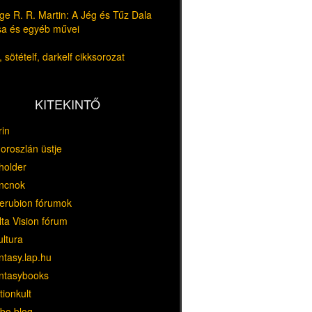
e R. R. Martin: A Jég és Tűz Dala
usa és egyéb művei
 sötételf, darkelf cikksorozat
KITEKINTŐ
rin
oroszlán üstje
holder
ncnok
erubion fórumok
ta Vision fórum
ultura
ntasy.lap.hu
ntasybooks
tionkult
bo blog