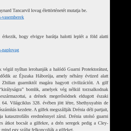
ynard Tancarvil lovag élettörténetét mutatja be.
n-vasemberek
rkezik, hogy elvigye barátja halotti leplét a föld alatti
n-naplovag
 végül nyíltan lerohanják a halódó Guarni Protektorátust,
zdődik az Éjszaka Háborúja, amely néhány évtized alatt
Zhilian guarniktól magára hagyott civilizációit. A gilf
“királyságra” bomlik, amelyek vég nélkül torzsalkodnak
leszármazottai, a drének megerősödnek eldugott északi
64. Világciklus 328. évében jött létre, Shethyuyabin de
ámítás kezdete. A gilfek megszállják Drénia déli partjait,
katasztrofális eredménnyel zárul. Drénia utolsó guarni
s átkot bocsát a gilfekre, a drén seregek pedig a Cley-
 mind egy szálig felkoncolják a gilfeket.