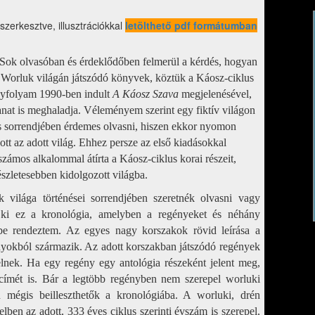
szerkesztve, illusztrációkkal
letölthető pdf formátumban
 Sok olvasóban és érdeklődőben felmerül a kérdés, hogyan
 Worluk világán játszódó könyvek, köztük a Káosz-ciklus
nyfolyam 1990-ben indult
A Káosz Szava
megjelenésével,
nat is meghaladja. Véleményem szerint egy fiktív világon
és sorrendjében érdemes olvasni, hiszen ekkor nyomon
tt az adott világ. Ehhez persze az első kiadásokkal
zámos alkalommal átírta a Káosz-ciklus korai részeit,
szletesebben kidolgozott világba.
világa történései sorrendjében szeretnék olvasni vagy
ti ki ez a kronológia, amelyben a regényeket és néhány
dbe rendeztem. Az egyes nagy korszakok rövid leírása a
yokból származik. Az adott korszakban játszódó regények
lnek. Ha egy regény egy antológia részeként jelent meg,
ímét is. Bár a legtöbb regényben nem szerepel worluki
 mégis beilleszthetők a kronológiába. A worluki, drén
elben az adott, 333 éves ciklus szerinti évszám is szerepel,