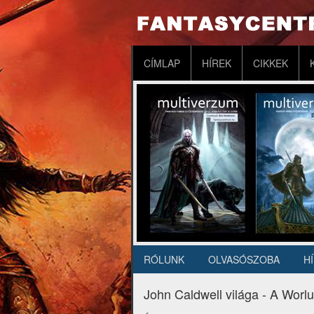
Ugrás
a
tartalomra
Fő
CÍMLAP
HÍREK
CIKKEK
navigáció
RÓLUNK
OLVASÓSZOBA
H
Másodlagos
navigáció
John Caldwell világa - A Worlu