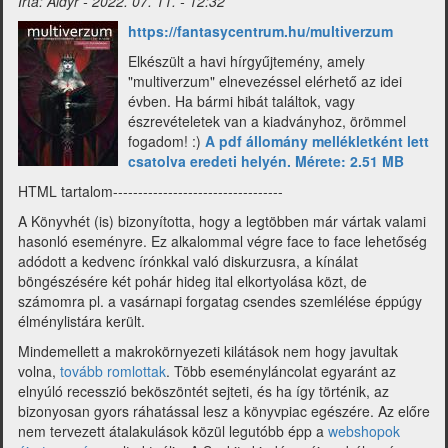
Írta:
Aldyr
-
2022. 07. 11. - 12:32
augusztus)
h
ttps://fantasycentrum.hu/multiverzum
Elkészült a havi hírgyűjtemény, amely
"multiverzum" elnevezéssel elérhető az idei
évben. Ha bármi hibát találtok, vagy
észrevételetek van a kiadványhoz, örömmel
fogadom! :)
A pdf állomány mellékletként lett
csatolva eredeti helyén. Mérete: 2.51 MB
HTML tartalom----------------------------------
A Könyvhét (is) bizonyította, hogy a legtöbben már vártak valami
hasonló eseményre. Ez alkalommal végre face to face lehetőség
adódott a kedvenc írónkkal való diskurzusra, a kínálat
böngészésére két pohár hideg ital elkortyolása közt, de
számomra pl. a vasárnapi forgatag csendes szemlélése éppúgy
élménylistára került.
Mindemellett a makrokörnyezeti kilátások nem hogy javultak
volna,
tovább romlottak
. Több eseményláncolat egyaránt az
elnyúló recesszió beköszöntét sejteti, és ha így történik, az
bizonyosan gyors ráhatással lesz a könyvpiac egészére. Az előre
nem tervezett átalakulások közül legutóbb épp a
webshopok