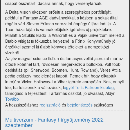
csapat összetart, dacára annak, hogy versenytársak.
A Delta Vision eközben erősíti a szerepjátékos portfólióját,
például a Fantasy AGE kiadványokkal, s közben a sokak által
régóta várt Steven Erikson sorozatot éppúgy útjára indítja. A
Tuan háza táján is vannak előjelek ígéretes új projektekre.
Mialatt a Szukits kiadó a Warcraft és a Vaják univerzum mellett a
Diablo világát is fókuszba helyezné, a Főnix Könyvműhely jó
érzékkel szemel ki újabb könyves tételeket a nemzetközi
vizekről.
Az „év magyar science fiction és fantasynovellái „sorozat már az
ötödik kötetnél tart, rövidesen megérkezik a boltokba. Volt több
dedikálás (pl. Sherwood, Boomen, Hunt, Rowland), Veres Attila
pedig exkluzív megjelenést kapott. Remek hír, hogy elkaptuk
interjúra Vivien Holloway-t a Vihar ígérete apropóján. Nos, ennyit
ide, ha tetszenek a változások, l
egyél Te is Patreon klubtag
,
támogasd a fejlesztést! Tartalmas őszidőt, jó olvasást, Aldyr
Tovább
(Multiverzum
A hozzászóláshoz
-
regisztráció
és
bejelentkezés
szükséges
Fantasy
hírgyűjtemény
Multiverzum - Fantasy hírgyűjtemény 2022
2022
szeptember
október)