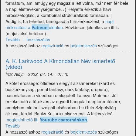
formátum, ami amúgy egy
magazin
lett volna, már nem fér bele
a napi élettevékenységembe.
:(
Helyette érkezik a havi
hírösszefoglaló, a korábbinál strukturáltabb formában. |
Addig is, ha teheted, támogasd a hírszerkesztést, a
napi
hírfrissítést a
Patreon
oldalon
. Rövidesen jelentkezem itt is
(május első hetében).
Tovább
(2022
1 hozzászólás
A hozzászóláshoz
Áprilisi
regisztráció
és
bejelentkezés
szükséges
hírösszefoglaló
-
A. K. Larkwood A Kimondatlan Név ismertető
Közlemény)
(videó)
Írta:
Aldyr
-
2022. 04. 14. - 07:40
A kötet erőssége: ötletesen elegyít alzsánereket (kard és
boszorkányság, portál fantasy, dark fantasy, űropera),
hasonlatosan a videóban emlegetett Tamsyn Muir-hoz. Jól
érzékelhető a törekvés az egyedi hangulat megteremtésére,
amelyben mintául szolgált elsősorban Le Guin Szigetvilág
ciklusa, Ian M. Banks Kultúra univerzuma. A teljes videó
megtekinthető itt,
Youtube csatornánkon
.
Tovább
(A.
A hozzászóláshoz
K.
regisztráció
és
bejelentkezés
szükséges