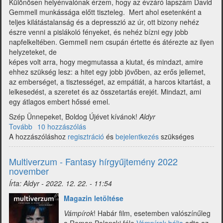
Különösen helyénvalónak érzem, hogy az évzáró lapszám David
Gemmell munkássága előtt tiszteleg. Mert ahol esetenként a
teljes kilátástalanság és a depresszió az úr, ott bizony nehéz
észre venni a pislákoló fényeket, és nehéz bízni egy jobb
napfelkeltében. Gemmell nem csupán értette és átérezte az ilyen
helyzeteket, de
képes volt arra, hogy megmutassa a kiutat, és mindazt, amire
ehhez szükség lesz: a hitet egy jobb jövőben, az erős jellemet,
az emberséget, a tisztességet, az empátiát, a harcos kitartást, a
lelkesedést, a szeretet és az összetartás erejét. Mindazt, ami
egy átlagos embert hőssé emel.
Szép Ünnepeket, Boldog Újévet kívánok!
Aldyr
Tovább
(Multiverzum
10 hozzászólás
A hozzászóláshoz
-
regisztráció
és
bejelentkezés
szükséges
Fantasy
hírgyűjtemény
Multiverzum - Fantasy hírgyűjtemény 2022
2022
november
december)
Írta:
Aldyr
-
2022. 12. 22. - 11:54
Magazin letöltése
Vámpírok
! Habár film, esetemben valószínűleg