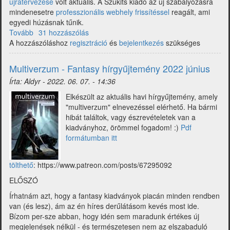
újratervezése
volt aktuális. A Szukits kiadó az új szabályozásra
mindenesetre
professzionális webhely frissítéssel
reagált, ami
egyedi húzásnak tűnik.
Tovább
(Multiverzum
31 hozzászólás
A hozzászóláshoz
-
regisztráció
és
bejelentkezés
szükséges
Fantasy
hírgyűjtemény
Multiverzum - Fantasy hírgyűjtemény 2022 június
2022
Írta:
Aldyr
-
2022. 06. 07. - 14:36
július)
Elkészült az aktuális havi hírgyűjtemény, amely
"multiverzum" elnevezéssel elérhető. Ha bármi
hibát találtok, vagy észrevételetek van a
kiadványhoz, örömmel fogadom! :)
Pdf
formátumban itt
tölthető
: https://www.patreon.com/posts/67295092
ELŐSZÓ
Írhatnám azt, hogy a fantasy kiadványok piacán minden rendben
van (és lesz), ám az én híres derűlátásom kevés most ide.
Bízom per-sze abban, hogy idén sem maradunk értékes új
megjelenések nélkül - és természetesen nem az elszabaduló