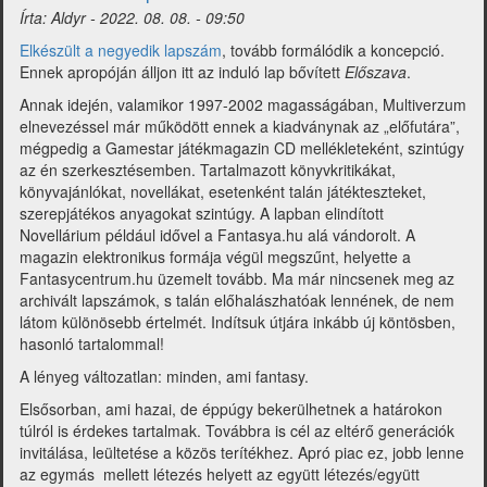
2022
Írta:
Aldyr
-
2022. 08. 08. - 09:50
szeptember)
Elkészült a negyedik lapszám
, tovább formálódik a koncepció.
Ennek apropóján álljon itt az induló lap bővített
Előszava
.
Annak idején, valamikor 1997-2002 magasságában, Multiverzum
elnevezéssel már működött ennek a kiadványnak az „előfutára”,
mégpedig a Gamestar játékmagazin CD mellékleteként, szintúgy
az én szerkesztésemben. Tartalmazott könyvkritikákat,
könyvajánlókat, novellákat, esetenként talán játékteszteket,
szerepjátékos anyagokat szintúgy. A lapban elindított
Novellárium például idővel a Fantasya.hu alá vándorolt. A
magazin elektronikus formája végül megszűnt, helyette a
Fantasycentrum.hu üzemelt tovább. Ma már nincsenek meg az
archivált lapszámok, s talán előhalászhatóak lennének, de nem
látom különösebb értelmét. Indítsuk útjára inkább új köntösben,
hasonló tartalommal!
A lényeg változatlan: minden, ami fantasy.
Elsősorban, ami hazai, de éppúgy bekerülhetnek a határokon
túlról is érdekes tartalmak. Továbbra is cél az eltérő generációk
invitálása, leültetése a közös terítékhez. Apró piac ez, jobb lenne
az egymás mellett létezés helyett az együtt létezés/együtt