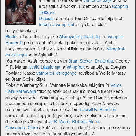
a Roman Polanski féle
Vámpírok bálja
adta az
erős stílus-alapokat. Érdemben aztán
Coppola
1992-es
Dracula
-ja majd a Tom Cruise által eljátszott
Interjú a vámpírral
árnyalta az első
benyomásokat, a
Blade
, a Tarantino jegyezte
Alkonyattól pirkadatig
, a
Vampire
Hunter D
pedig újabb rétegeket pakolt mindezekre. Ami a
könyves vonalat illeti, az olvasási lista elején talán a
Vámpírok
és csillagok
antológia áll; jó
régi darab. Aztán persze ott van
Bram Stoker Drakulája
, George
R.R. Martin
kiváló Lázálomja
, a
Vámpírok
c. antológia, Douglas
Rowland klassz
vámpíros kisregénye
, továbbá a World fantasy
és Bram Stoker díjas
Robert Weinbergtől a Vampire Maszkabál világára írt
Vörös
Halál karneválja
trilógia; ezek ugranak elő most a kiemelkedő
anyagok sorából. Weinbergről, szintúgy Anne Rice-ról, ebben a
lapszámban életrajzot is közlünk, mégpedig
Allen Newman
barátom jóvoltából. Ja, és ne feledjem
Laurell K. Hamilton
sorozatát, amiből ugyan (egyelőre) csak az első részt olvastam,
de kétségkívül egyedi.
J. R. Ward
,
Richelle Mead
,
Cassandra Clare
alkotásai nálam nem kerültek sorra,
de számos
rajongó követi ezeket a történetfolyamokat... A