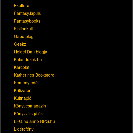
Ekultura
Fantasy.lap.hu
Fantasybooks
Fictionkult
Gabo blog
Geekz
Heidel Dan blogja
Kalandozok.hu
Karcolat
Katherines Bookstore
Keményfedél
Kritizátor
Kultnapló
Könyvesmagazin
Könyvvizsgálók
LFG.hu anno RPG.hu
Lidércfény