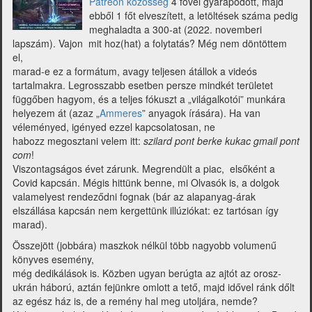
Patreon közösség
4 fővel gyarapodott, majd
ebből 1 főt elveszített, a letöltések száma pedig
meghaladta a 300-at (2022. novemberi
lapszám). Vajon mit hoz(hat) a folytatás? Még nem döntöttem
el,
marad-e ez a formátum, avagy teljesen átállok a videós
tartalmakra. Legrosszabb esetben persze mindkét területet
függőben hagyom, és a teljes fókuszt a „világalkotói” munkára
helyezem át (azaz „
Ammeres
” anyagok írására). Ha van
véleményed, igényed ezzel kapcsolatosan, ne
habozz megosztani velem itt:
szilard pont berke kukac gmail pont
com
!
Viszontagságos évet zárunk. Megrendült a piac, elsőként a
Covid kapcsán. Mégis hittünk benne, mi Olvasók is, a dolgok
valamelyest rendeződni fognak (bár az alapanyag-árak
elszállása kapcsán nem kergettünk illúziókat: ez tartósan így
marad).
Összejött (jobbára) maszkok nélkül több nagyobb volumenű
könyves esemény,
még dedikálások is. Közben ugyan berúgta az ajtót az orosz-
ukrán háború, aztán fejünkre omlott a tető, majd idővel ránk dőlt
az egész ház is, de a remény hal meg utoljára, nemde?