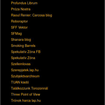
Profundus Librum
Próza Nostra
Raoul Renier: Carcosa blog
Roboraptor
SFF Vektor
SFMag
Shanara blog
Smoking Barrels
Spekulatív Zóna FB
Spekulatív Zóna
Szellemlovas
Szerepjatek.lap.hu
Szubjektivarchivum
TUAN kiadó
Találkozzunk Torozonnál
Three Point of View
Trónok harca lap.hu