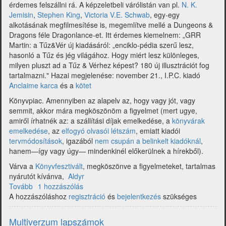
érdemes felszállni rá.
A képzeletbeli várólistán van pl.
N. K.
Jemisin
,
Stephen King
,
Victoria V.E. Schwab
,
egy-egy
alkotásának megfilmesítése is, megemlítve mellé a Dungeons &
Dragons féle Dragonlance-et. Itt érdemes kiemelnem: „GRR
Martin: a Tűz&Vér új kiadásáról: „enciklo-pédia szerű lesz,
hasonló a Tűz és jég világához. Hogy miért lesz különleges,
milyen pluszt ad a Tűz & Vérhez képest? 180 új illusztrációt fog
tartalmazni." Hazai megjelenése: november 21., I.P.C. kiadó
Anclaime karca
és a
kötet
Könyvpiac. Amennyiben az alapelv az, hogy vagy jót, vagy
semmit, akkor mára megköszönöm a figyelmet (mert ugye,
amiről írhatnék az: a szállítási díjak emelkedése, a
könyvárak
emelkedése
, az
elfogyó olvasói létszám
, emiatt kiadói
tervmódosítások
, igazából
nem csupán a belinkelt kiadóknál
,
hanem—így vagy úgy— mindenkinél előkerülnek a hírekből).
Várva a
Könyvfesztivált
, megköszönve a figyelmeteket, tartalmas
nyárutót kívánva,
Aldyr
Tovább
(Multiverzum
1 hozzászólás
A hozzászóláshoz
-
regisztráció
és
bejelentkezés
szükséges
Fantasy
hírgyűjtemény
Multiverzum lapszámok