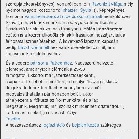
szerepjátékos(+könyves) vonalról bennem
Ravenloft világa
mély
nyomot hagyott (köszönöm:
Inhaizer Gyula
!:)), képregényes
fronton a
Vampirella sorozat (Joe Jusko rajzaival)
nemkülönben.
Szóval, e havi lapszámunkban a
vámpírok
tematikájához
illeszkedő tartalmak vannak túlsúlyban.
Hálás köszönetem
ezúton is a közreműködőknek, akik írásaikkal hozzájárultak a
felhozatal színesítéséhez! A következő lapszám kapcsán
pedig
David Gemmell
-hez várok szeretettel bármit, ami
kapcsolódik az életművéhez.
És a végére
pár sor a Patreonhoz
. Nagyszerű helyzetet
jelentene, amennyiben elérnénk a 25-50
támogatót! Ekkortól már „szerkesztőségként”,
csapatként is lehetne működni, a befolyó összeget klassz
dolgokra tudnánk fordítani. Amennyiben ez a cél
megvalósíthatatlan pár hónapon belül, akkor
áthelyezem a fókuszt az írói munkára, és a lap
megszűnik. Meglátjuk, mit szólnak mindehhez odafentről. :-)
Tartalmas heteket, jó olvasást,
Aldyr
Tovább
(Multiverzum
A hozzászóláshoz
-
regisztráció
és
bejelentkezés
szükséges
Fantasy
hírgyűjtemény