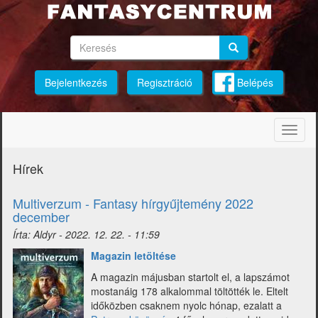
Ugrás
a
tartalomra
Keresés
Keresés
Keresés
Bejelentkezés
Regisztráció
Belépés
Navig
átkap
Hírek
Multiverzum - Fantasy hírgyűjtemény 2022
december
Írta:
Aldyr
-
2022. 12. 22. - 11:59
Magazin letöltése
A magazin májusban startolt el, a lapszámot
mostanáig 178 alkalommal töltötték le. Eltelt
időközben csaknem nyolc hónap, ezalatt a