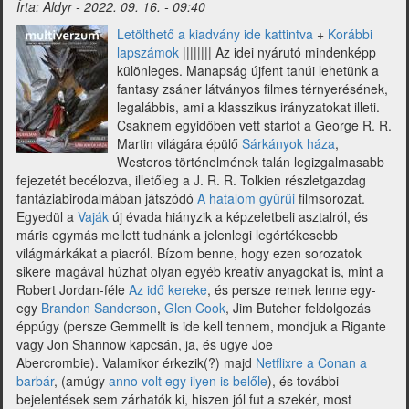
Írta:
Aldyr
-
2022. 09. 16. - 09:40
Letölthető a kiadvány ide kattintva
+
Korábbi
lapszámok
|||||||| Az idei nyárutó mindenképp
különleges. Manapság újfent tanúi lehetünk a
fantasy zsáner látványos filmes térnyerésének,
legalábbis, ami a klasszikus irányzatokat illeti.
Csaknem egyidőben vett startot a George R. R.
Martin világára épülő
Sárkányok háza
,
Westeros történelmének talán legizgalmasabb
fejezetét becélozva, illetőleg a J. R. R. Tolkien részletgazdag
fantáziabirodalmában játszódó
A hatalom gyűrűi
filmsorozat.
Egyedül a
Vaják
új évada hiányzik a képzeletbeli asztalról, és
máris egymás mellett tudnánk a jelenlegi legértékesebb
világmárkákat a piacról. Bízom benne, hogy ezen sorozatok
sikere magával húzhat olyan egyéb kreatív anyagokat is, mint a
Robert Jordan-féle
Az idő kereke
, és persze remek lenne egy-
egy
Brandon Sanderson
,
Glen
Cook
, Jim Butcher feldolgozás
éppúgy (persze Gemmellt is ide kell tennem, mondjuk a Rigante
vagy Jon Shannow kapcsán, ja, és ugye Joe
Abercrombie). Valamikor érkezik(?) majd
Netflixre a Conan a
barbár
, (amúgy
anno volt egy ilyen is belőle
), és további
bejelentések sem zárhatók ki, hiszen jól fut a szekér, most