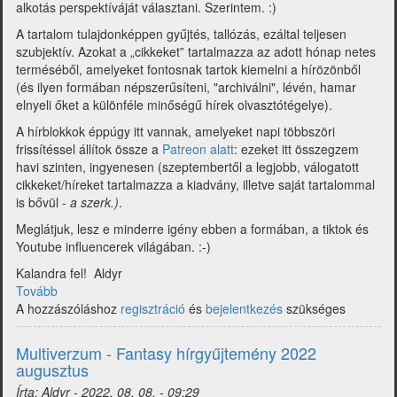
alkotás perspektíváját választani. Szerintem. :)
A tartalom tulajdonképpen
gyűjtés
, tallózás, ezáltal teljesen
szubjektív. Azokat a „cikkeket” tartalmazza az adott hónap netes
terméséből, amelyeket fontosnak tartok kiemelni a hírözönből
(és ilyen formában népszerűsíteni, "archiválni", lévén, hamar
elnyeli őket a különféle minőségű hírek olvasztótégelye).
A hírblokkok éppúgy itt vannak, amelyeket
napi többszöri
frissítéssel
állítok össze a
Patreon alatt
: ezeket itt összegzem
havi szinten, ingyenesen (szeptembertől a legjobb, válogatott
cikkeket/híreket tartalmazza a kiadvány, illetve saját tartalommal
is bővül -
a szerk.)
.
Meglátjuk, lesz e minderre igény ebben a formában, a tiktok és
Youtube influencerek világában. :-)
Kalandra fel!
Aldyr
Tovább
(Multiverzum
A hozzászóláshoz
lapszámok)
regisztráció
és
bejelentkezés
szükséges
Multiverzum - Fantasy hírgyűjtemény 2022
augusztus
Írta:
Aldyr
-
2022. 08. 08. - 09:29