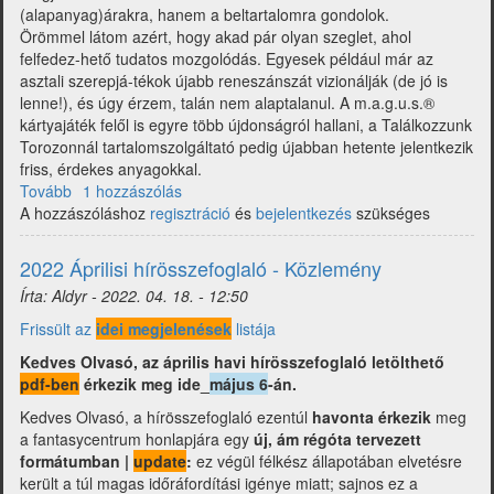
(alapanyag)árakra, hanem a beltartalomra gondolok.
Örömmel látom azért, hogy akad pár olyan szeglet, ahol
felfedez-hető tudatos mozgolódás. Egyesek például már az
asztali szerepjá-tékok újabb reneszánszát vizionálják (de jó is
lenne!), és úgy érzem, talán nem alaptalanul. A m.a.g.u.s.®
kártyajáték felől is egyre több újdonságról hallani, a Találkozzunk
Torozonnál tartalomszolgáltató pedig újabban hetente jelentkezik
friss, érdekes anyagokkal.
Tovább
(Multiverzum
1 hozzászólás
A hozzászóláshoz
-
regisztráció
és
bejelentkezés
szükséges
Fantasy
hírgyűjtemény
2022 Áprilisi hírösszefoglaló - Közlemény
2022
Írta:
Aldyr
-
2022. 04. 18. - 12:50
június)
Frissült az
idei megjelenések
listája
Kedves Olvasó, az április havi hírösszefoglaló letölthető
pdf-ben
érkezik meg ide_
május 6
-án.
Kedves Olvasó, a hírösszefoglaló ezentúl
havonta érkezik
meg
a fantasycentrum honlapjára egy
új, ám régóta tervezett
formátumban |
update
:
ez végül félkész állapotában elvetésre
került a túl magas időráfordítási igénye miatt; sajnos ez a