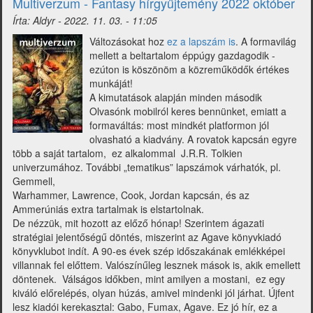
Multiverzum - Fantasy hírgyűjtemény 2022 október
2022
Írta:
Aldyr
-
2022. 11. 03. - 11:05
november)
Változásokat hoz
ez a lapszám is
. A formavilág
mellett a beltartalom éppúgy gazdagodik -
ezúton is köszönöm a közreműködők értékes
munkáját!
A kimutatások alapján minden második
Olvasónk mobilról keres bennünket, emiatt a
formaváltás: most mindkét platformon jól
olvasható a kiadvány. A rovatok kapcsán egyre
több a saját tartalom, ez alkalommal J.R.R. Tolkien
univerzumához. További „tematikus” lapszámok várhatók, pl.
Gemmell,
Warhammer, Lawrence, Cook, Jordan kapcsán, és az
Ammerúniás extra tartalmak is elstartolnak.
De nézzük, mit hozott az előző hónap! Szerintem ágazati
stratégiai jelentőségű döntés, miszerint az Agave könyvkiadó
könyvklubot indít. A 90-es évek szép időszakának emlékképei
villannak fel előttem. Valószínűleg lesznek mások is, akik emellett
döntenek. Válságos időkben, mint amilyen a mostani, ez egy
kiváló előrelépés, olyan húzás, amivel mindenki jól járhat. Újfent
lesz kiadói kerekasztal: Gabo, Fumax, Agave. Ez jó hír, ez a