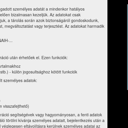
gadott személyes adatát a mindenkor hatályos
lően bizalmasan kezeljük. Az adatokat csak
ljuk, a tárolás során azok biztonságáról gondoskodunk,
, megváltoztatást vagy terjesztést. Az adatokat harmadik
AIH-...
ráció után érhetőek el. Ezen funkciók:
artalmakhoz
 stb.) - külön jogosultsághoz kötött funkciók
olt személyes adatok:
)
m visszafejthető)
egráció segítségévek vagy hagyományosan, a fenti adatok
 törölni kívánja személyes adatait, bejelentkezés után a
sel véglegesen eltávolításra kerülnek személyes adatai az