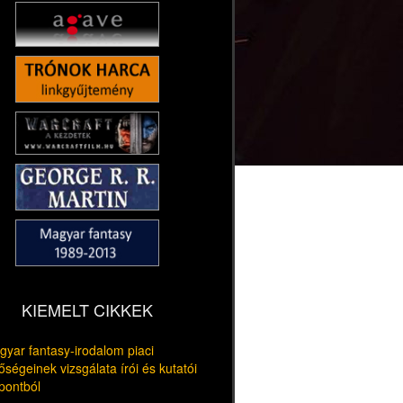
KIEMELT CIKKEK
yar fantasy-irodalom piaci
őségeinek vizsgálata írói és kutatói
pontból