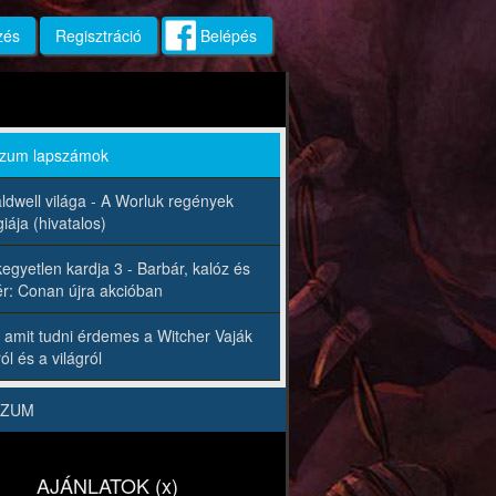
zés
Regisztráció
Belépés
rzum lapszámok
ldwell világa - A Worluk regények
iája (hivatalos)
egyetlen kardja 3 - Barbár, kalóz és
r: Conan újra akcióban
 amit tudni érdemes a Witcher Vaják
ól és a világról
RZUM
AJÁNLATOK (x)