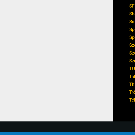
SF
Sh
Sm
Sp
Sp
Sz
Sz
Sz
TU
Ta
Th
Tr
Té