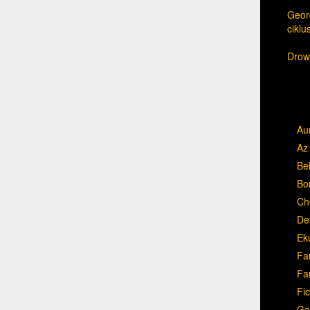
Georg
cikl
Drow,
Au
Az 
Be
Bo
Ch
Del
Ek
Fa
Fa
Fic
Ga