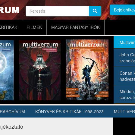
Keresés
Bejelentke
Keresés
Keresés
KRITIKÁK
FILMEK
MAGYAR FANTASY-ÍRÓK
Multive
John Ca
kronológ
Conan k
hadvezé
Minden,
sorozatr
ÍRARCHÍVUM
KÖNYVEK ÉS KRITIKÁK 1998-2023
MULTIVE
ájékoztató