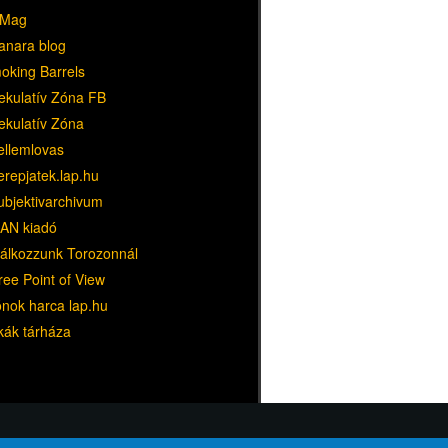
Mag
anara blog
oking Barrels
ekulatív Zóna FB
ekulatív Zóna
ellemlovas
erepjatek.lap.hu
ubjektivarchivum
AN kiadó
lálkozzunk Torozonnál
ree Point of View
ónok harca lap.hu
kák tárháza