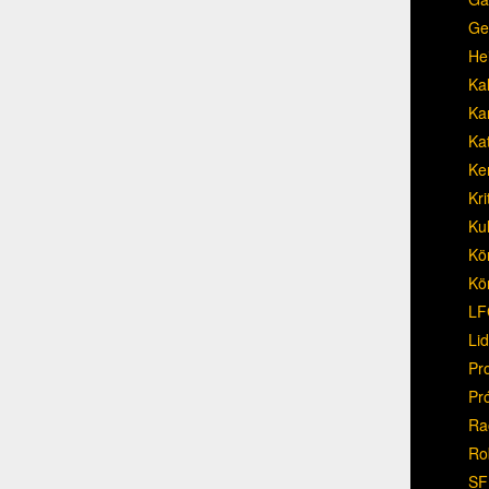
Ge
He
Ka
Ka
Ka
Ke
Kri
Ku
Kö
Kö
LF
Li
Pr
Pr
Ra
Ro
SF