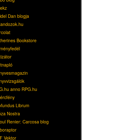
ekz
idel Dan blogja
landozok.hu
rcolat
therines Bookstore
ményfedél
tizátor
ltnapló
nyvesmagazin
nyvvizsgálók
G.hu anno RPG.hu
dércfény
ofundus Librum
óza Nostra
oul Renier: Carcosa blog
boraptor
F Vektor