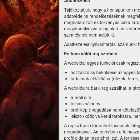
Adatkezelés
Tájékoztatjuk, hogy a honlapunkon me
adatvédelmi rendelkezéseknek megfele
meghatározott és törvényes célra táro
megakadályozva a jogtalan hozzáférést
személynek nem adjuk ki.
Adatkezelési nyílvántartási számunk: N
Felhasználói regisztráció
A weboldal egyes funkciói csak regiszt
hozzászólás beküldése az egyes t
tartalmak előállítása (cikkek, hírek,
A weboldalra bárki regisztrálhat, a tár
e-mail cím
felhasználónév
profilkép (megadása nem kötelező
jelszó (kódolva kerül tárokásra, ne
A regisztráció történhet facebook int
megadásával. Amennyiben a felhasználó
profil oldalán megteheti ezt. A törlés