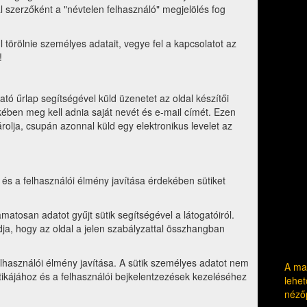
knál szerzőként a "névtelen felhasználó" megjelölés fog
törölnie személyes adatait, vegye fel a kapcsolatot az
!
n
tó űrlap segítségével küld üzenetet az oldal készítői
ében meg kell adnia saját nevét és e-mail címét. Ezen
olja, csupán azonnal küld egy elektronikus levelet az
s a felhasználói élmény javítása érdekében sütiket
amatosan adatot gyűjt sütik segítségével a látogatóiról.
a, hogy az oldal a jelen szabályzattal összhangban
elhasználói élmény javítása. A sütik személyes adatot nem
A mag
sztikájához és a felhasználói bejkelentzezések kezeléséhez
lehet
néző