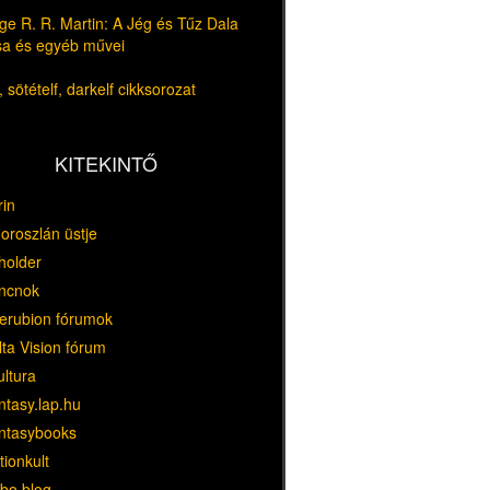
e R. R. Martin: A Jég és Tűz Dala
usa és egyéb művei
 sötételf, darkelf cikksorozat
KITEKINTŐ
rin
oroszlán üstje
holder
ncnok
erubion fórumok
ta Vision fórum
ultura
ntasy.lap.hu
ntasybooks
tionkult
bo blog