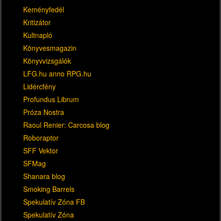
Keményfedél
Kritizátor
Kultnapló
Könyvesmagazin
Könyvvizsgálók
LFG.hu anno RPG.hu
Lidércfény
Profundus Librum
Próza Nostra
Raoul Renier: Carcosa blog
Roboraptor
SFF Vektor
SFMag
Shanara blog
Smoking Barrels
Spekulatív Zóna FB
Spekulatív Zóna