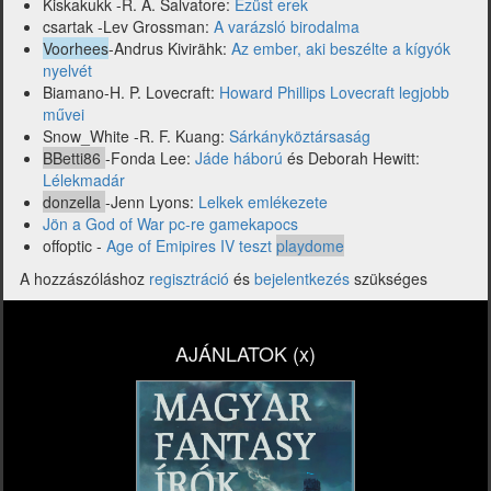
Kiskakukk -R. A. Salvatore:
Ezüst erek
csartak -Lev Grossman:
A varázsló birodalma
Voorhees
-Andrus Kivirähk:
Az ember, aki beszélte a kígyók
nyelvét
Biamano-H. P. Lovecraft:
Howard Phillips Lovecraft legjobb
művei
Snow_White -R. F. Kuang:
Sárkányköztársaság
BBetti86
-Fonda Lee:
Jáde háború
és Deborah Hewitt:
Lélekmadár
donzella
-Jenn Lyons:
Lelkek emlékezete
Jön a God of War pc-re gamekapocs
offoptic -
Age of Emipires IV teszt
playdome
A hozzászóláshoz
regisztráció
és
bejelentkezés
szükséges
AJÁNLATOK (x)