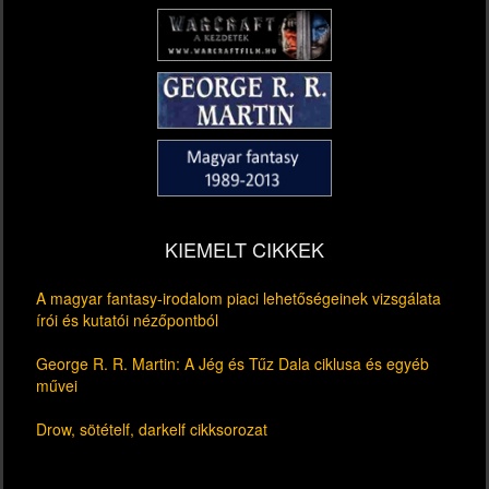
KIEMELT CIKKEK
A magyar fantasy-irodalom piaci lehetőségeinek vizsgálata
írói és kutatói nézőpontból
George R. R. Martin: A Jég és Tűz Dala ciklusa és egyéb
művei
Drow, sötételf, darkelf cikksorozat