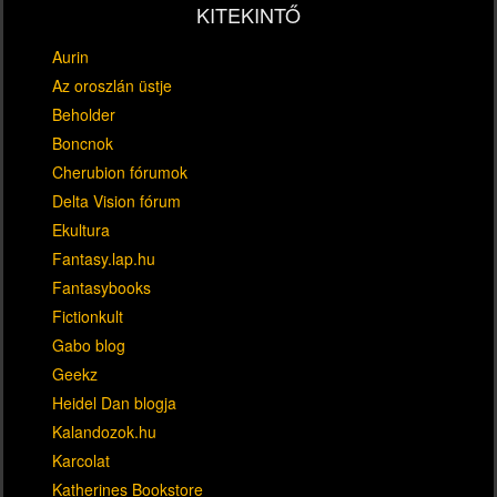
KITEKINTŐ
Aurin
Az oroszlán üstje
Beholder
Boncnok
Cherubion fórumok
Delta Vision fórum
Ekultura
Fantasy.lap.hu
Fantasybooks
Fictionkult
Gabo blog
Geekz
Heidel Dan blogja
Kalandozok.hu
Karcolat
Katherines Bookstore