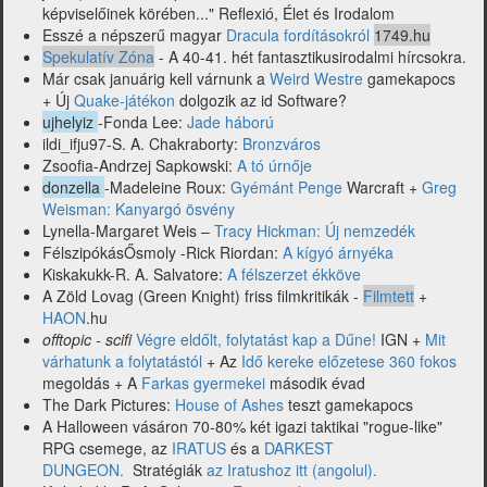
képviselőinek körében..." Reflexió, Élet és Irodalom
Esszé a népszerű magyar
Dracula fordításokról
1749.hu
Spekulatív Zóna
- A 40-41. hét fantasztikusirodalmi hírcsokra.
Már csak januárig kell várnunk a
Weird Westre
gamekapocs
+ Új
Quake-játékon
dolgozik az id Software?
ujhelyiz
-Fonda Lee:
Jade háború
ildi_ifju97-S. A. Chakraborty:
Bronzváros
Zsoofia-Andrzej Sapkowski:
A tó úrnője
donzella
-Madeleine Roux:
Gyémánt Penge
Warcraft +
Greg
Weisman: Kanyargó ösvény
Lynella-Margaret Weis –
Tracy Hickman: Új nemzedék
FélszipókásŐsmoly -Rick Riordan:
A kígyó árnyéka
Kiskakukk-R. A. Salvatore:
A félszerzet ékköve
A Zöld Lovag (Green Knight) friss filmkritikák -
Filmtett
+
HAON
.hu
offtopic - scifi
Végre eldőlt, folytatást kap a Dűne!
IGN +
Mit
várhatunk a folytatástól
+ Az
Idő kereke előzetese 360 fokos
megoldás + A
Farkas gyermekei
második évad
The Dark Pictures:
House of Ashes
teszt gamekapocs
A Halloween vásáron 70-80% két igazi taktikai "rogue-like"
RPG csemege, az
IRATUS
és a
DARKEST
DUNGEON.
Stratégiák
az Iratushoz itt (angolul).