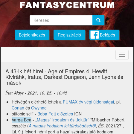
Ugrás
a
tartalomra
Keresés
Keresés
Keresés
Bejelentkezés
Regisztráció
Belépés
Navig
átkap
A 43-ik hét hírei - Age of Empires 4, Hewitt,
Kivirähk, Iratus, Darkest Dungeon, Jenn Lyons és
mások
Írta:
Aldyr
-
2021. 10. 25. - 16:45
Hétvégén elérhető lettek a
FUMAX év végi újdonságai
, pl.
Conan
és
Gwynne
offtopic scifi -
Boba Fett előzetes
IGN
Varga Bea
-
„Magas” irodalom és „lektűr”
"Milbacher Róbert
esszéje (
A magas irodalom lektűrösödéséről
,
ÉS
, 2021/27.,
júl. 9.) felvert némi port a hazai szórakoztató irodalom