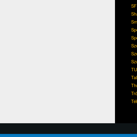
SF
Sh
Sm
Sp
Sp
Sz
Sz
Sz
TU
Ta
Th
Tr
Té