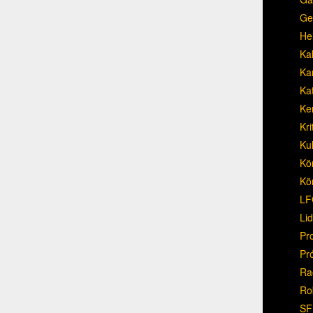
Ge
He
Ka
Ka
Ka
Ke
Kri
Ku
Kö
Kö
LF
Li
Pr
Pr
Ra
Ro
SF