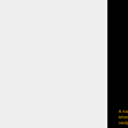
A mag
lehet
néző