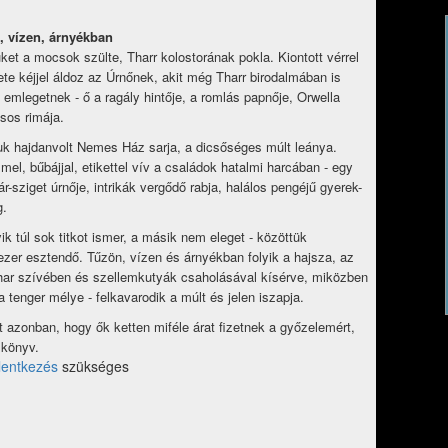
, vízen, árnyékban
ket a mocsok szülte, Tharr kolostorának pokla. Kiontott vérrel
ete kéjjel áldoz az Úrnőnek, akit még Tharr birodalmában is
a emlegetnek - ő a ragály hintője, a romlás papnője, Orwella
sos rimája.
k hajdanvolt Nemes Ház sarja, a dicsőséges múlt leánya.
mel, bűbájjal, etikettel vív a családok hatalmi harcában - egy
r-sziget úrnője, intrikák vergődő rabja, halálos pengéjű gyerek-
g.
ik túl sok titkot ismer, a másik nem eleget - közöttük
zer esztendő. Tűzön, vízen és árnyékban folyik a hajsza, az
har szívében és szellemkutyák csaholásával kísérve, miközben
 a tenger mélye - felkavarodik a múlt és jelen iszapja.
ot azonban, hogy ők ketten miféle árat fizetnek a győzelemért,
 könyv.
lentkezés
szükséges