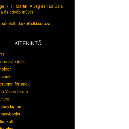
e R. R. Martin: A Jég és Tűz Dala
usa és egyéb művei
 sötételf, darkelf cikksorozat
KITEKINTŐ
rin
oroszlán üstje
holder
ncnok
erubion fórumok
ta Vision fórum
ultura
ntasy.lap.hu
ntasybooks
tionkult
bo blog