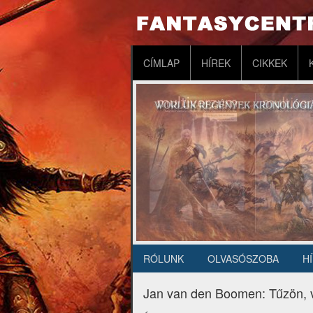
Ugrás
a
tartalomra
Fő
CÍMLAP
HÍREK
CIKKEK
navigáció
RÓLUNK
OLVASÓSZOBA
H
Másodlagos
navigáció
Jan van den Boomen: Tűzön, 