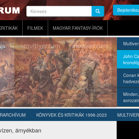
Keresés
Bejelentke
Keresés
Keresés
KRITIKÁK
FILMEK
MAGYAR FANTASY-ÍRÓK
Multive
John Ca
kronológ
Conan k
hadvezé
Minden,
sorozatr
ÍRARCHÍVUM
KÖNYVEK ÉS KRITIKÁK 1998-2023
MULTIVE
vízen, árnyékban