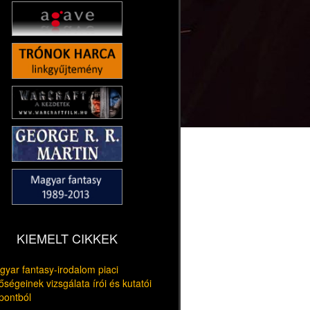
KIEMELT CIKKEK
yar fantasy-irodalom piaci
őségeinek vizsgálata írói és kutatói
pontból