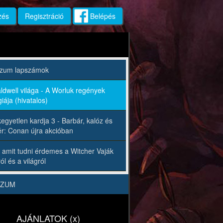
zés
Regisztráció
Belépés
rzum lapszámok
ldwell világa - A Worluk regények
iája (hivatalos)
egyetlen kardja 3 - Barbár, kalóz és
r: Conan újra akcióban
 amit tudni érdemes a Witcher Vaják
ól és a világról
RZUM
AJÁNLATOK (x)