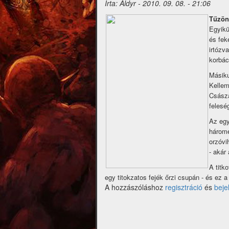
Írta:
Aldyr
-
2010. 09. 08. - 21:06
Tűzön
Egyikü
és fek
irtózv
korbác
Másiku
Kellem
Császá
felesé
Az egy
hárome
orzóvi
- akár
A titk
egy titokzatos fejék őrzi csupán - és ez a
A hozzászóláshoz
regisztráció
és
beje