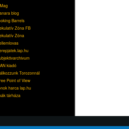
Mag
anara blog
oking Barrels
ekulatív Zóna FB
ekulatív Zóna
ellemlovas
erepjatek.lap.hu
ubjektivarchivum
AN kiadó
lálkozzunk Torozonnál
ree Point of View
ónok harca lap.hu
kák tárháza