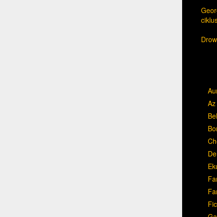
Georg
cikl
Drow,
Au
Az 
Be
Bo
Ch
Del
Ek
Fa
Fa
Fic
Ga