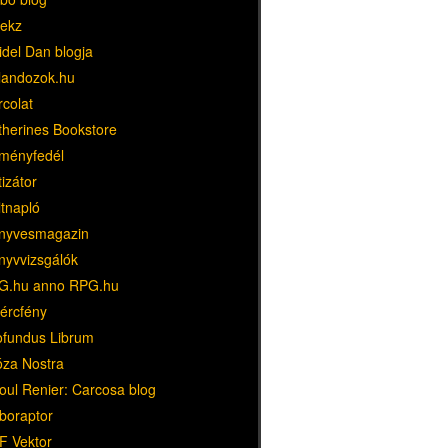
ekz
idel Dan blogja
landozok.hu
rcolat
therines Bookstore
ményfedél
tizátor
ltnapló
nyvesmagazin
nyvvizsgálók
G.hu anno RPG.hu
dércfény
ofundus Librum
óza Nostra
oul Renier: Carcosa blog
boraptor
F Vektor