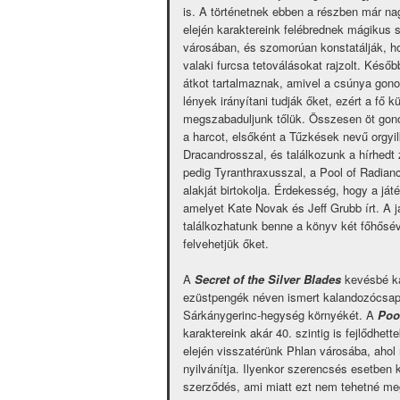
is. A történetnek ebben a részben már nag
elején karaktereink felébrednek mágikus 
városában, és szomorúan konstatálják, h
valaki furcsa tetoválásokat rajzolt. Későb
átkot tartalmaznak, amivel a csúnya go
lények irányítani tudják őket, ezért a fő 
megszabaduljunk tőlük. Összesen öt gono
a harcot, elsőként a Tűzkések nevű orgyi
Dracandrosszal, és találkozunk a hírhedt 
pedig Tyranthraxusszal, a Pool of Radian
alakját birtokolja. Érdekesség, hogy a já
amelyet Kate Novak és Jeff Grubb írt. A j
találkozhatunk benne a könyv két főhősév
felvehetjük őket.
A
Secret of the Silver Blades
kevésbé ka
ezüstpengék néven ismert kalandozócsapat t
Sárkánygerinc-hegység környékét. A
Poo
karaktereink akár 40. szintig is fejlődhet
elején visszatérünk Phlan városába, ahol
nyilvánítja. Ilyenkor szerencsés esetben
szerződés, ami miatt ezt nem tehetné me