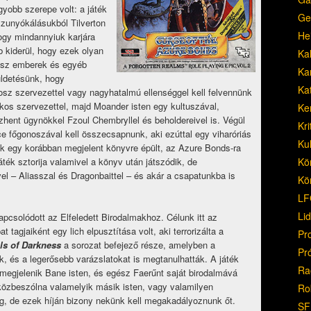
yobb szerepe volt: a játék
Ge
szunyókálásukból Tilverton
He
ogy mindannyiuk karjára
b kiderül, hogy ezek olyan
Ka
nosz emberek és egyéb
Ka
küldetésünk, hogy
Ka
sz szervezettel vagy nagyhatalmú ellenséggel kell felvennünk
lkos szervezettel, majd Moander isten egy kultuszával,
Ke
zhent ügynökkel Fzoul Chembryllel és beholdereivel is. Végül
Kri
ce főgonoszával kell összecsapnunk, aki ezúttal egy viharóriás
Ku
ték egy korábban megjelent könyvre épült, az Azure Bonds-ra
Kö
áték sztorija valamivel a könyv után játszódik, de
el – Aliasszal és Dragonbaittel – és akár a csapatunkba is
Kö
LF
Li
pcsolódott az Elfeledett Birodalmakhoz. Célunk itt az
agjaiként egy lich elpusztítása volt, aki terrorizálta a
Pr
ls of Darkness
a sorozat befejező része, amelyben a
Pr
tek, és a legerősebb varázslatokat is megtanulhatták. A játék
Ra
 megjelenik Bane isten, és egész Faerűnt saját birodalmává
 közbeszólna valamelyik másik isten, vagy valamilyen
Ro
g, de ezek híján bizony nekünk kell megakadályoznunk őt.
SF