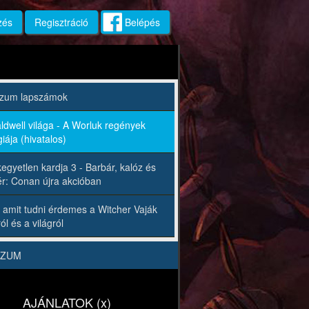
zés
Regisztráció
Belépés
rzum lapszámok
ldwell világa - A Worluk regények
iája (hivatalos)
egyetlen kardja 3 - Barbár, kalóz és
r: Conan újra akcióban
 amit tudni érdemes a Witcher Vaják
ól és a világról
RZUM
AJÁNLATOK (x)