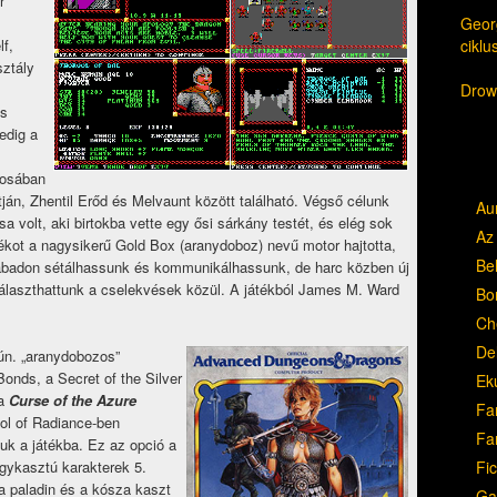
r
Georg
cikl
lf,
sztály
Drow,
és
pedig a
rosában
tján, Zhentil Erőd és Melvaunt között található. Végső célunk
Au
a volt, aki birtokba vette egy ősi sárkány testét, és elég sok
Az 
ékot a nagysikerű Gold Box (aranydoboz) nevű motor hajtotta,
Be
zabadon sétálhassunk és kommunikálhassunk, de harc közben új
választhattunk a cselekvések közül. A játékból James M. Ward
Bo
Ch
Del
 ún. „aranydobozos”
Bonds, a Secret of the Silver
Ek
 a
Curse of the Azure
Fa
ol of Radiance-ben
Fa
ttuk a játékba. Ez az opció a
Fic
gykasztú karakterek 5.
a paladin és a kósza kaszt
Ga