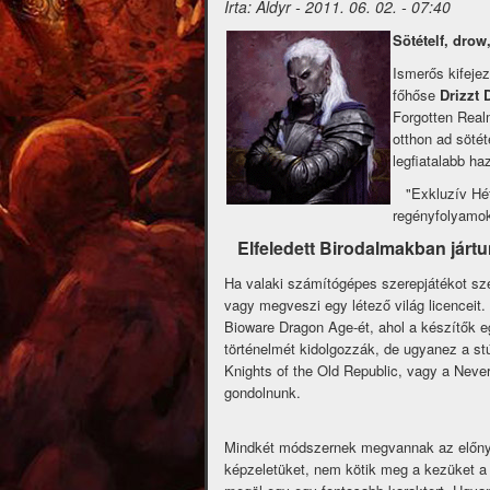
Írta:
Aldyr
-
2011. 06. 02. - 07:40
Sötételf, drow,
Ismerős kifeje
főhőse
Drizzt
Forgotten Real
otthon ad söté
legfiatalabb ha
"Exkluzív Hé
regényfolyamok
Elfeledett Birodalmakban jártu
Ha valaki számítógépes szerepjátékot szere
vagy megveszi egy létező világ licenceit.
Bioware Dragon Age-ét, ahol a készítők eg
történelmét kidolgozzák, de ugyanez a stú
Knights of the Old Republic, vagy a Neverw
gondolnunk.
Mindkét módszernek megvannak az előnyei
képzeletüket, nem kötik meg a kezüket a 