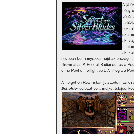
A játé
négy c
végül 
tartóz
hozzáj
számun
aki vé
miután
aki ké
nevében kormányozza majd az országot. E
Brown által. A Pool of Radiance, és a Poo
címe Pool of Twilight volt. A trilógia a P
A Forgotten Realmsban játszódó másik na
Beholder
sorozat volt, melyet tulajdonk