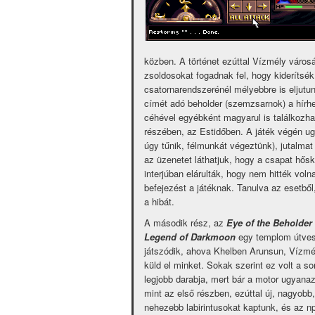
közben. A történet ezúttal Vízmély városá
zsoldosokat fogadnak fel, hogy kiderítsék
csatornarendszerénél mélyebbre is eljutunk
címét adó beholder (szemzsarnok) a hírhed
céhével egyébként magyarul is találkozhat
részében, az Estidőben. A játék végén ugya
úgy tűnik, félmunkát végeztünk), jutalma
az üzenetet láthatjuk, hogy a csapat hősk
interjúban elárulták, hogy nem hitték volna
befejezést a játéknak. Tanulva az esetből
a hibát.
A második rész, az
Eye of the Beholder 
Legend of Darkmoon
egy templom útves
játszódik, ahova Khelben Arunsun, Vízmé
küld el minket. Sokak szerint ez volt a so
legjobb darabja, mert bár a motor ugyanaz
mint az első részben, ezúttal új, nagyobb,
nehezebb labirintusokat kaptunk, és az n