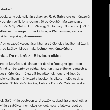
 darkelf...
zések, amelyek hallatán sokaknak
R. A. Salvatore
és népszerű
 D`ourden
sejlik fel a régmúlt 90-es évekből. Ma azonban a
ms és Mélysötét mellett több egyéb fantasy-világ vagy -játék is
telfeknek.
Lineage II
,
Eve Online
, a
Warhammer
, vagy a
zai fantasy-világ,
Ammerúnia
.
t" elnevezésű válogatásunkban a sötételfek világából tallózunk
, pc játékok, birodalmak, festmények témakörben.
nk… Pc-n. I. rész - Blazious cikke
tne készíteni, általában két út áll előtte: új világot teremt,
 Mindkettőre számos példát láthattunk: az előbbire legutóbb a
ész történész, író gárdát fogadtak fel, hogy a világot és
dió korábban már létező világokon is alkotott, elég csak a
inter Nights első részére, illetve a Baldur’s Gate sorozatra
. Saját világ esetében a fejlesztők szabadjára engedhetik a
világ szabályai, nem okoz gondot, hogy a játékos esetleg