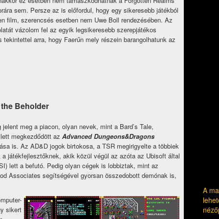
anakkor ez esetben nem támaszkodhatnak a Forgotten Realms
orára sem. Persze az is előfordul, hogy egy sikeresebb játékból
ppen film, szerencsés esetben nem Uwe Boll rendezésében. Az
atát vázolom fel az egyik legsikeresebb szerepjátékos
s tekintettel arra, hogy Faerűn mely részein barangolhatunk az
 the Beholder
jelent meg a piacon, olyan nevek, mint a Bard’s Tale,
llett megkezdődött az
Advanced Dungeons&Dragons
tása is. Az AD&D jogok birtokosa, a TSR megirigyelte a többiek
it a játékfejlesztőknek, akik közül végül az azóta az Ubisoft által
SI) lett a befutó. Pedig olyan cégek is lobbiztak, mint az
wood Associates segítségével gyorsan összedobott demónak is,
A mag
lehet
omputer-
néző
y sikert