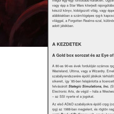
megöl egy-egy fontosabb karaktert. Ugy
vagy épp a Star Wars kiterjedt rajongótáb
készül könyv, kidolgozott világ, vagy é
alábbiakban a számítógépes rpg-k kapcsol
világgal, a Forgotten Realms-szal, különö
adott játékban.
A KEZDETEK
A Gold box sorozat és az Eye of
A 80-as 90-es évek fordulóján számos rpg 
Wasteland, Ultima, vagy a Wizardry. Eme
szabályrendszerére épülő játékok térhódí
sikereit, így ’85-ben felajánlotta a licence
felvásárolt
Stategic Simulations, Inc.
(S
Electronic Arts, de végül – hála a West
– az SSI nyerte el a jogokat.
Az első AD&D szabályokra épülő crpg (c
rpg) az 1988-ban megjelent, és rögtön nag