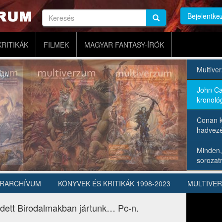
Keresés
Bejelentke
Keresés
Keresés
KRITIKÁK
FILMEK
MAGYAR FANTASY-ÍRÓK
Multive
John Ca
kronológ
Conan k
hadvezé
Minden,
sorozatr
ÍRARCHÍVUM
KÖNYVEK ÉS KRITIKÁK 1998-2023
MULTIVE
eledett Birodalmakban jártunk… Pc-n.