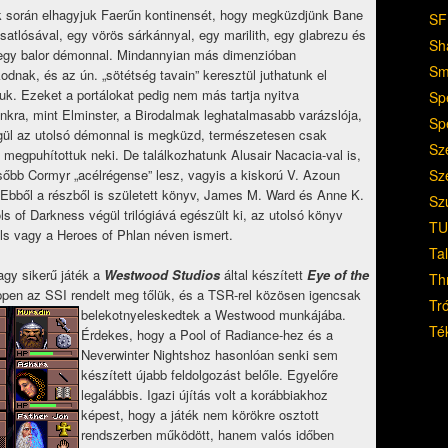
k során elhagyjuk Faerűn kontinensét, hogy megküzdjünk Bane
SF
satlósával, egy vörös sárkánnyal, egy marilith, egy glabrezu és
Sh
egy balor démonnal. Mindannyian más dimenzióban
Sm
kodnak, és az ún. „sötétség tavain” keresztül juthatunk el
uk. Ezeket a portálokat pedig nem más tartja nyitva
Sp
kra, mint Elminster, a Birodalmak leghatalmasabb varázslója,
Sp
gül az utolsó démonnal is megküzd, természetesen csak
Sz
 megpuhítottuk neki. De találkozhatunk Alusair Nacacia-val is,
Sz
sőbb Cormyr „acélrégense” lesz, vagyis a kiskorú V. Azoun
bből a részből is született könyv, James M. Ward és Anne K.
Sz
ls of Darkness végül trilógiává egészült ki, az utolsó könyv
TU
ools vagy a Heroes of Phlan néven ismert.
Ta
gy sikerű játék a
Westwood Studios
által készített
Eye of the
Th
éppen az SSI rendelt meg tőlük, és a TSR-rel közösen igencsak
Tr
belekotnyeleskedtek a Westwood munkájába.
Té
Érdekes, hogy a Pool of Radiance-hez és a
Neverwinter Nightshoz hasonlóan senki sem
készített újabb feldolgozást belőle. Egyelőre
legalábbis. Igazi újítás volt a korábbiakhoz
képest, hogy a játék nem körökre osztott
rendszerben működött, hanem valós időben