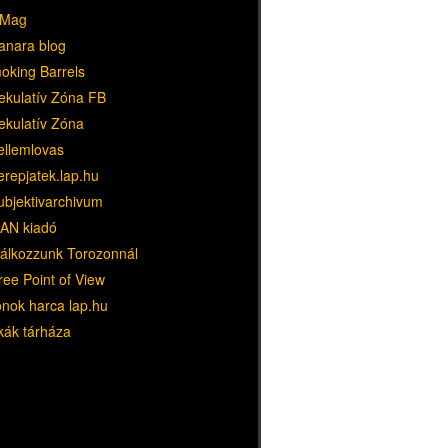
Mag
anara blog
oking Barrels
ekulatív Zóna FB
ekulatív Zóna
ellemlovas
erepjatek.lap.hu
ubjektivarchivum
AN kiadó
lálkozzunk Torozonnál
ree Point of View
ónok harca lap.hu
kák tárháza