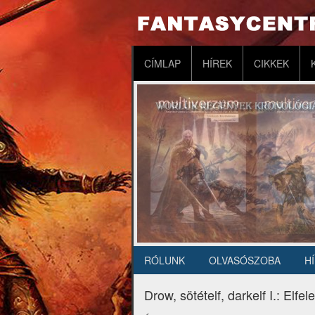
Ugrás
a
tartalomra
Fő
CÍMLAP
HÍREK
CIKKEK
navigáció
RÓLUNK
OLVASÓSZOBA
H
Másodlagos
navigáció
Drow, sötételf, darkelf I.: Elf