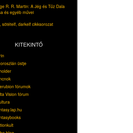
e R. R. Martin: A Jég és Tűz Dala
usa és egyéb művei
 sötételf, darkelf cikksorozat
KITEKINTŐ
rin
oroszlán üstje
holder
ncnok
erubion fórumok
ta Vision fórum
ultura
ntasy.lap.hu
ntasybooks
tionkult
bo blog