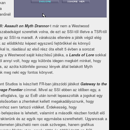
okan
a
henőnél
III: Assault on Myth Drannor
-t már nem a Westwood
szabadságot szerettek volna, de ezt az SSI-től illetve a TSR-től
y az SSI-ra maradt. A várakozás ellenére a játék végül elég
 az elődökhöz képest egyszerű fejtörőkkel és könnyű
kal is, ráadásul az első rész óta eltelt 5 évben a sorozat
hogy a Westwood saját készítésű játéka, a
Lands of Lore
sokkal
ából annyi volt, hogy egy különös idegen megkért minket, hogy
os, az azóta különféle gonosz lények által belakott Myth
ünk meg neki egy fontos könyvet.
nt Studios is készített FR-ban játszódó játékot
Gateway to the
vage Frontier
címmel. Mivel az SSI ebben az időben egy, a
 elfoglalva, így az EoB után ismét lepasszolták a jogokat egy
 elsősorban a zhenteket kellett megakadályoznunk, hogy
alomhoz sem tartozó vidéket. Érdekesség, hogy
 befejezése is lehetett, valamint a második részben fordult elő
arakterünk és az egyik npc egymásba szerethetett. Ugyancsak a
interneten játszható nem csak szöveges, hanem grafikus