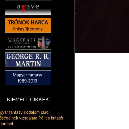
KIEMELT CIKKEK
yar fantasy-irodalom piaci
őségeinek vizsgálata írói és kutatói
pontból