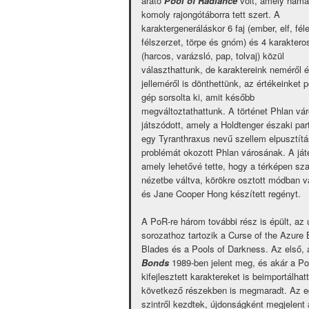
arató
Pool of Radiance
volt, amely hama
komoly rajongótáborra tett szert. A
karaktergeneráláskor 6 faj (ember, elf, féle
félszerzet, törpe és gnóm) és 4 karaktero
(harcos, varázsló, pap, tolvaj) közül
választhattunk, de karaktereink neméről 
jelleméről is dönthettünk, az értékeinket 
gép sorsolta ki, amit később
megváltoztathattunk. A történet Phlan vá
játszódott, amely a Holdtenger északi par
egy Tyranthraxus nevű szellem elpusztítás
problémát okozott Phlan városának. A ját
amely lehetővé tette, hogy a térképen s
nézetbe váltva, körökre osztott módban 
és Jane Cooper Hong készített regényt.
A PoR-re három további rész is épült, az
sorozathoz tartozik a Curse of the Azure 
Blades és a Pools of Darkness. Az első,
Bonds
1989-ben jelent meg, és akár a Po
kifejlesztett karaktereket is beimportálha
következő részekben is megmaradt. Az e
szintről kezdtek, újdonságként megjelent 