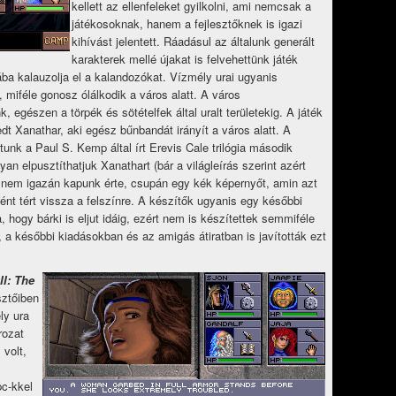
kellett az ellenfeleket gyilkolni, ami nemcsak a
játékosoknak, hanem a fejlesztőknek is igazi
kihívást jelentett. Ráadásul az általunk generált
karakterek mellé újakat is felvehettünk játék
ba kalauzolja el a kalandozókat. Vízmély urai ugyanis
, miféle gonosz ólálkodik a város alatt. A város
, egészen a törpék és sötételfek által uralt területekig. A játék
t Xanathar, aki egész bűnbandát irányít a város alatt. A
unk a Paul S. Kemp által írt Erevis Cale trilógia második
n elpusztíthatjuk Xanathart (bár a világleírás szerint azért
t nem igazán kapunk érte, csupán egy kék képernyőt, amin azt
ént tért vissza a felszínre. A készítők ugyanis egy későbbi
, hogy bárki is eljut idáig, ezért nem is készítettek semmiféle
, a későbbi kiadásokban és az amigás átiratban is javították ezt
II: The
ztőiben
ly ura
rozat
 volt,
pc-kkel