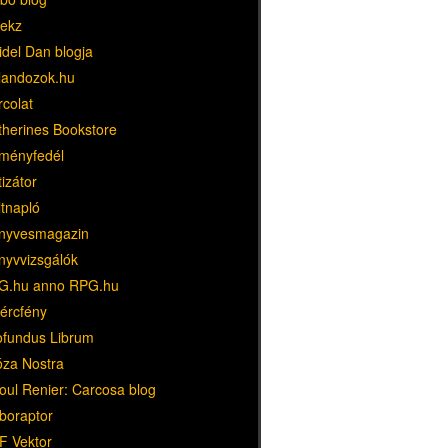
ekz
idel Dan blogja
landozok.hu
rcolat
therines Bookstore
ményfedél
tizátor
ltnapló
nyvesmagazin
nyvvizsgálók
G.hu anno RPG.hu
dércfény
ofundus Librum
óza Nostra
oul Renier: Carcosa blog
boraptor
F Vektor