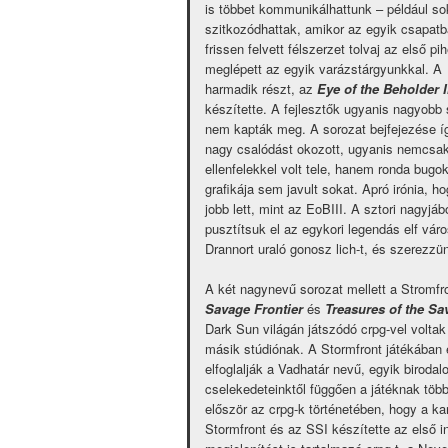
is többet kommunikálhattunk – például s
szitkozódhattak, amikor az egyik csapatb
frissen felvett félszerzet tolvaj az első pi
meglépett az egyik varázstárgyunkkal. A
harmadik részt, az
Eye of the Beholder 
készítette. A fejlesztők ugyanis nagyobb 
nem kapták meg. A sorozat bejfejezése íg
nagy csalódást okozott, ugyanis nemcsak
ellenfelekkel volt tele, hanem ronda bugok
grafikája sem javult sokat. Apró irónia, 
jobb lett, mint az EoBIII. A sztori nagyj
pusztítsuk el az egykori legendás elf vár
Drannort uraló gonosz lich-t, és szerezz
A két nagynevű sorozat mellett a Stromfro
Savage Frontier
és
Treasures of the Sa
Dark Sun világán játszódó crpg-vel voltak
másik stúdiónak. A Stormfront játékában
elfoglalják a Vadhatár nevű, egyik birod
cselekedeteinktől függően a játéknak több
először az crpg-k történetében, hogy a k
Stormfront és az SSI készítette az első 