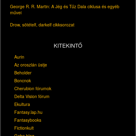
George R. R. Martin: A Jég és Tűz Dala ciklusa és egyéb
művei
Drow, sötételf, darkelf cikksorozat
KITEKINTŐ
Aurin
Az oroszlán üstje
Beholder
Boncnok
Cherubion fórumok
Delta Vision fórum
Ekultura
Fantasy.lap.hu
Fantasybooks
Fictionkult
Gabo blog