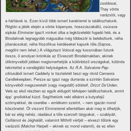
zsoldosai,
Thay vörös
varázslói, vagy
a hárfások is. Ezen kívül több ismert karakterrel is találkozhatunk.
Rögtön a játék elején a vörös köpenyes, hosszúszakállú, csúcsos
sipkás
Elminster
igazít minket útba a legközelebbi fogadó felé, és a
Birodalmak legnagyobb mágusába még többször is belebotlunk, néha
jótanácsokat, néha filozofikus kérdéseket kapunk tőle.(Sajnos,
megölni nem lehet.) A világutazó Voloval egy kocsmában futunk
össze, ő amolyan krónikás az Elveszett Birodalmakban, akinek
útikönyveiből jobban megismerhetjük a különböző országokat, különös
tekintettel a vendéglátó helyiségekre. Az
R.A. Salvatore Pap-
ciklu
sából ismert Cadderly is tiszteletét teszi egy rövid Cameora
Candlekeepben. Persze az igazi nagy durranás a szintén Salvatore
könyveiből megszeretett (vagy megutált) sötételf,
Drizzt Do’Urden
.
Vele az első részben az egyik eldugott térképen találkozhatunk, amint
épp` gnollokkal küzd. Segíthetünk neki elbánni a kutyafejű
szörnyekkel, de cserébe – emlékeim szerint, – nem igazán mond
köszönetet. Őt viszont Elminsterrel ellentétben akár meg is ölhetjük,
bár ez elég nehéz, ráadásul a tőle szerzett tárgyakat, – szablyáit,
Csillámot és Jéghalált, valamint Mithrill vértjét – elveszi tőlünk egy
varázsló (Malchor Harpell – akinek ez mond valamit), és ez ellen