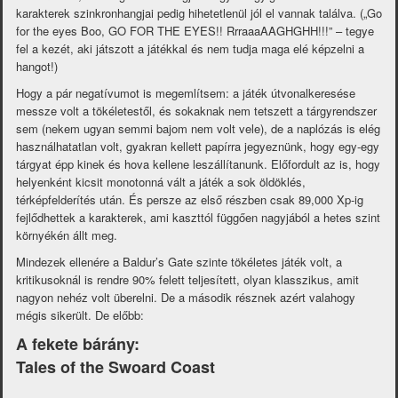
karakterek szinkronhangjai pedig hihetetlenül jól el vannak találva. („Go
for the eyes Boo, GO FOR THE EYES!! RrraaaAAGHGHH!!!” – tegye
fel a kezét, aki játszott a játékkal és nem tudja maga elé képzelni a
hangot!)
Hogy a pár negatívumot is megemlítsem: a játék útvonalkeresése
messze volt a tökéletestől, és sokaknak nem tetszett a tárgyrendszer
sem (nekem ugyan semmi bajom nem volt vele), de a naplózás is elég
használhatatlan volt, gyakran kellett papírra jegyeznünk, hogy egy-egy
tárgyat épp kinek és hova kellene leszállítanunk. Előfordult az is, hogy
helyenként kicsit monotonná vált a játék a sok öldöklés,
térképfelderítés után. És persze az első részben csak 89,000 Xp-ig
fejlődhettek a karakterek, ami kaszttól függően nagyjából a hetes szint
környékén állt meg.
Mindezek ellenére a Baldur’s Gate szinte tökéletes játék volt, a
kritikusoknál is rendre 90% felett teljesített, olyan klasszikus, amit
nagyon nehéz volt überelni. De a második résznek azért valahogy
mégis sikerült. De előbb:
A fekete bárány:
Tales of the Swoard Coast