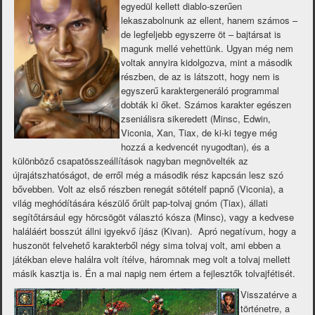
egyedül kellett diablo-szerűen
lekaszabolnunk az ellent, hanem számos –
de legfeljebb egyszerre öt – bajtársat is
magunk mellé vehettünk. Ugyan még nem
voltak annyira kidolgozva, mint a második
részben, de az is látszott, hogy nem is
egyszerű karaktergeneráló programmal
dobták ki őket. Számos karakter egészen
zseniálisra sikeredett (Minsc, Edwin,
Viconia, Xan, Tiax, de ki-ki tegye még
hozzá a kedvencét nyugodtan), és a
különböző csapatösszeállítások nagyban megnövelték az
újrajátszhatóságot, de erről még a második rész kapcsán lesz szó
bővebben. Volt az első részben renegát sötételf papnő (Viconia), a
világ meghódítására készülő őrült pap-tolvaj gnóm (Tiax), állati
segítőtársául egy hörcsögöt választó kósza (Minsc), vagy a kedvese
haláláért bosszút állni igyekvő íjász (Kivan). Apró negatívum, hogy a
huszonöt felvehető karakterből négy sima tolvaj volt, ami ebben a
játékban eleve halálra volt ítélve, háromnak meg volt a tolvaj mellett
másik kasztja is. Én a mai napig nem értem a fejlesztők tolvajfétisét.
Visszatérve a
történetre, a