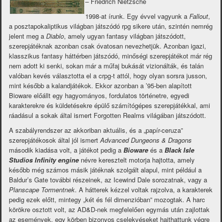
– Friedrich Nietzsche
1998-at írunk. Egy évvel vagyunk a
Fallout
,
a posztapokaliptikus világban játszódó rpg sikere után, szintén nemrég
jelent meg a
Diablo
, amely ugyan fantasy világban játszódott,
szerepjátéknak azonban csak óvatosan nevezhetjük. Azonban igazi,
klasszikus fantasy háttérben játszódó, minőségi szerepjátékot már rég
nem adott ki senki, sokan már a műfaj bukását vizionálták, és talán
valóban kevés választotta el a crpg-t attól, hogy olyan sorsra jusson,
mint később a kalandjátékok. Ekkor azonban a ’95-ben alapított
Bioware előállt egy hagyományos, fordulatos történetre, egyedi
karakterekre és küldetésekre épülő számítógépes szerepjátékkal, ami
ráadásul a sokak által ismert Forgotten Realms világában játszódott.
A szabályrendszer az akkoriban aktuális, és a „papír-ceruza”
szerepjátékosok által jól ismert
Advanced Dungeons & Dragons
második kiadása volt, a játékot pedig a
Bioware
és a
Black Isle
Studios Infinity engine
névre keresztelt motorja hajtotta, amely
később még számos másik játéknak szolgált alapul, mint például a
Baldur’s Gate további részeinek, az Icewind Dale sorozatnak, vagy a
Planscape Tormentnek
. A hátterek kézzel voltak rajzolva, a karakterek
pedig ezek előtt, mintegy „két és fél dimenzióban” mozogtak. A harc
körökre osztott volt, az AD&D-nek megfelelően egymás után zajlottak
az események, egy körben bizonyos cselekvéseket hajthattunk végre