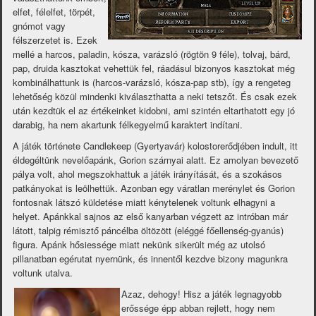
elfet, félelfet, törpét,
gnómot vagy
félszerzetet is. Ezek
mellé a harcos, paladin, kósza, varázsló (rögtön 9 féle), tolvaj, bárd,
pap, druida kasztokat vehettük fel, ráadásul bizonyos kasztokat még
kombinálhattunk is (harcos-varázsló, kósza-pap stb), így a rengeteg
lehetőség közül mindenki kiválaszthatta a neki tetszőt. És csak ezek
után kezdtük el az értékeinket kidobni, ami szintén eltarthatott egy jó
darabig, ha nem akartunk félkegyelmű karaktert indítani.
A játék története Candlekeep (Gyertyavár) kolostorerődjében indult, itt
éldegéltünk nevelőapánk, Gorion szárnyai alatt. Ez amolyan bevezető
pálya volt, ahol megszokhattuk a játék irányítását, és a szokásos
patkányokat is leölhettük. Azonban egy váratlan merénylet és Gorion
fontosnak látszó küldetése miatt kénytelenek voltunk elhagyni a
helyet. Apánkkal sajnos az első kanyarban végzett az intróban már
látott, talpig rémisztő páncélba öltözött (eléggé főellenség-gyanús)
figura. Apánk hősiessége miatt nekünk sikerült még az utolsó
pillanatban egérutat nyernünk, és innentől kezdve bizony magunkra
voltunk utalva.
Azaz, dehogy! Hisz a játék legnagyobb
erőssége épp abban rejlett, hogy nem