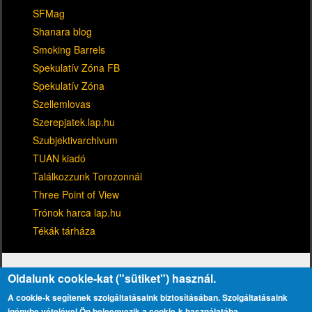
SFMag
Shanara blog
Smoking Barrels
Spekulatív Zóna FB
Spekulatív Zóna
Szellemlovas
Szerepjatek.lap.hu
Szubjektivarchivum
TUAN kiadó
Találkozzunk Torozonnál
Three Point of View
Trónok harca lap.hu
Tékák tárháza
Oldalunk cookie-kat ("sütiket") használ.
A cookie-k segítenek szolgáltatásaink biztosításában. Szolgáltatásaink
igénybe vételével Ön beleegyezik a cookie-k használatába.