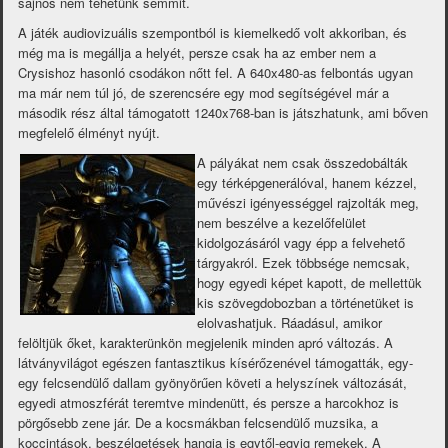
sajnos nem tehetünk semmit.
A játék audiovizuális szempontból is kiemelkedő volt akkoriban, és
még ma is megállja a helyét, persze csak ha az ember nem a
Crysishoz hasonló csodákon nőtt fel. A 640x480-as felbontás ugyan
ma már nem túl jó, de szerencsére egy mod segítségével már a
második rész által támogatott 1240x768-ban is játszhatunk, ami bőven
megfelelő élményt nyújt.
A pályákat nem csak összedobálták
egy térképgenerálóval, hanem kézzel,
művészi igényességgel rajzolták meg,
nem beszélve a kezelőfelület
kidolgozásáról vagy épp a felvehető
tárgyakról. Ezek többsége nemcsak,
hogy egyedi képet kapott, de mellettük
kis szövegdobozban a történetüket is
elolvashatjuk. Ráadásul, amikor
felöltjük őket, karakterünkön megjelenik minden apró változás. A
látványvilágot egészen fantasztikus kísérőzenével támogatták, egy-
egy felcsendülő dallam gyönyörűen követi a helyszínek változását,
egyedi atmoszférát teremtve mindenütt, és persze a harcokhoz is
pörgősebb zene jár. De a kocsmákban felcsendülő muzsika, a
koccintások, beszélgetések hangja is egytől-egyig remekek. A