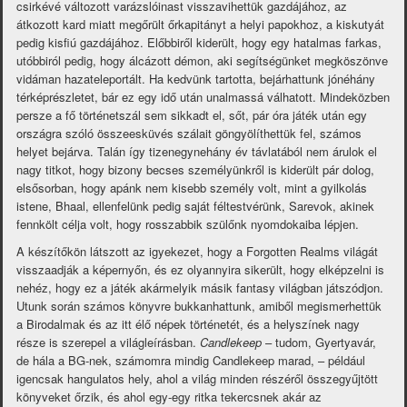
csirkévé változott varázslóinast visszavihettük gazdájához, az
átkozott kard miatt megőrült őrkapitányt a helyi papokhoz, a kiskutyát
pedig kisfiú gazdájához. Előbbiről kiderült, hogy egy hatalmas farkas,
utóbbiról pedig, hogy álcázott démon, aki segítségünket megköszönve
vidáman hazateleportált. Ha kedvünk tartotta, bejárhattunk jónéhány
térképrészletet, bár ez egy idő után unalmassá válhatott. Mindeközben
persze a fő történetszál sem sikkadt el, sőt, pár óra játék után egy
országra szóló összeesküvés szálait göngyölíthettük fel, számos
helyet bejárva. Talán így tizenegynehány év távlatából nem árulok el
nagy titkot, hogy bizony becses személyünkről is kiderült pár dolog,
elsősorban, hogy apánk nem kisebb személy volt, mint a gyilkolás
istene, Bhaal, ellenfelünk pedig saját féltestvérünk, Sarevok, akinek
fennkölt célja volt, hogy rosszabbik szülőnk nyomdokaiba lépjen.
A készítőkön látszott az igyekezet, hogy a Forgotten Realms világát
visszaadják a képernyőn, és ez olyannyira sikerült, hogy elképzelni is
nehéz, hogy ez a játék akármelyik másik fantasy világban játszódjon.
Utunk során számos könyvre bukkanhattunk, amiből megismerhettük
a Birodalmak és az itt élő népek történetét, és a helyszínek nagy
része is szerepel a világleírásban.
Candlekeep
– tudom, Gyertyavár,
de hála a BG-nek, számomra mindig Candlekeep marad, – például
igencsak hangulatos hely, ahol a világ minden részéről összegyűjtött
könyveket őrzik, és ahol egy-egy ritka tekercsnek akár az