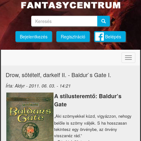
Ugrás
a
tartalomra
Keresés
Keresés
Keresés
Bejelentkezés
Regisztráció
Belépés
Navig
átkap
Drow, sötételf, darkelf II. - Baldur`s Gate I.
Írta:
Aldyr
-
2011. 06. 03. - 14:21
A stílusteremtő: Baldur’s
Gate
„Aki szörnyekkel küzd, vigyázzon, nehogy
belőle is szörny váljék. S ha hosszasan
tekintesz egy örvénybe, az örvény
visszanéz rád.”