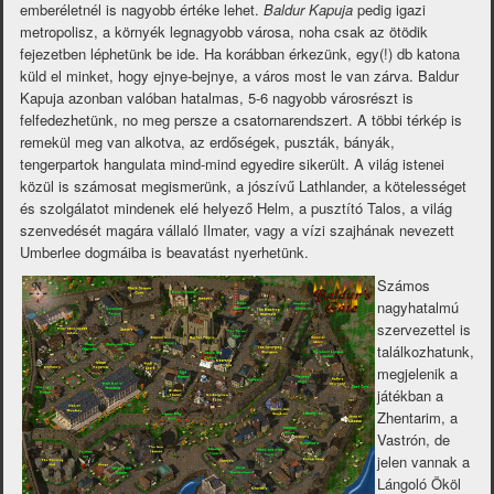
emberéletnél is nagyobb értéke lehet.
Baldur Kapuja
pedig igazi
metropolisz, a környék legnagyobb városa, noha csak az ötödik
fejezetben léphetünk be ide. Ha korábban érkezünk, egy(!) db katona
küld el minket, hogy ejnye-bejnye, a város most le van zárva. Baldur
Kapuja azonban valóban hatalmas, 5-6 nagyobb városrészt is
felfedezhetünk, no meg persze a csatornarendszert. A többi térkép is
remekül meg van alkotva, az erdőségek, puszták, bányák,
tengerpartok hangulata mind-mind egyedire sikerült. A világ istenei
közül is számosat megismerünk, a jószívű Lathlander, a kötelességet
és szolgálatot mindenek elé helyező Helm, a pusztító Talos, a világ
szenvedését magára vállaló Ilmater, vagy a vízi szajhának nevezett
Umberlee dogmáiba is beavatást nyerhetünk.
Számos
nagyhatalmú
szervezettel is
találkozhatunk,
megjelenik a
játékban a
Zhentarim, a
Vastrón, de
jelen vannak a
Lángoló Ököl