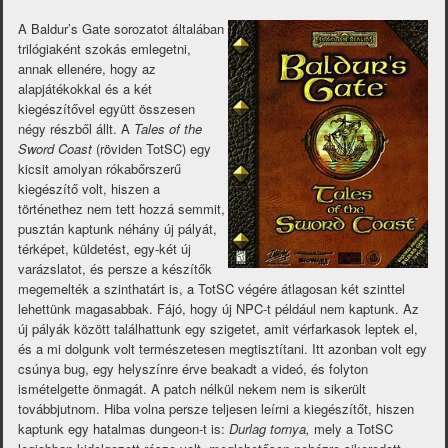
A Baldur’s Gate sorozatot általában
trilógiaként szokás emlegetni,
annak ellenére, hogy az
alapjátékokkal és a két
kiegészítővel együtt összesen
négy részből állt. A
Tales of the
Sword Coast
(röviden TotSC) egy
kicsit amolyan rókabőrszerű
kiegészítő volt, hiszen a
történethez nem tett hozzá semmit,
pusztán kaptunk néhány új pályát,
térképet, küldetést, egy-két új
varázslatot, és persze a készítők
megemelték a szinthatárt is, a TotSC végére átlagosan két szinttel
lehettünk magasabbak. Fájó, hogy új NPC-t például nem kaptunk. Az
új pályák között találhattunk egy szigetet, amit vérfarkasok leptek el,
és a mi dolgunk volt természetesen megtisztítani. Itt azonban volt egy
csúnya bug, egy helyszínre érve beakadt a videó, és folyton
ismételgette önmagát. A patch nélkül nekem nem is sikerült
továbbjutnom. Hiba volna persze teljesen leírni a kiegészítőt, hiszen
kaptunk egy hatalmas dungeon-t is:
Durlag tornya,
mely a TotSC