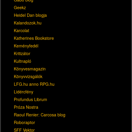
Geekz
Heidel Dan blogja
Kalandozok.hu
Karcolat
Katherines Bookstore
Keményfedél
Kritizátor
Kultnapló
Könyvesmagazin
Könyvvizsgálók
LFG.hu anno RPG.hu
Lidércfény
Profundus Librum
Próza Nostra
Raoul Renier: Carcosa blog
Roboraptor
SFF Vektor