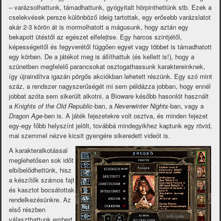
– varázsolhattunk, támadhattunk, gyógyitalt hörpinthettünk stb. Ezek a
cselekvések persze különböző ideig tartottak, egy erősebb varázslatot
akár 2-3 körön át is mormolhatott a mágusunk, hogy aztán egy
bekapott ütéstől az egészet elfelejtse. Egy harcos szintjétől,
képességeitől és fegyverétől függően egyet vagy többet is támadhatott
egy körben. De a játékot meg is állíthattuk (és kellett is!), hogy a
szünetben megfelelő parancsokat osztogathassunk karaktereinknek,
így újraindítva igazán pörgős akciókban lehetett részünk. Egy szó mint
száz, a rendszer nagyszerűségét mi sem példázza jobban, hogy ennél
jobbat azóta sem sikerült alkotni, a Bioware később hasonlót használt
a
Knights of the Old Republic
-ban, a
Neverwinter Nights
-ban, vagy a
Dragon Age
-ben is. A játék fejezetekre volt osztva, és minden fejezet
egy-egy főbb helyszínt jelölt, továbbá mindegyikhez kaptunk egy rövid,
mai szemmel nézve kicsit gyengére sikeredett videót is.
A karakteralkotással
meglehetősen sok időt
elbíbelődhettünk, hisz
a készítők számos fajt
és kasztot bocsátottak
rendelkezésünkre. Az
első részben
választhattunk embert,