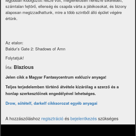
legjobban kidolgozott része volt, meglehetősen nehézre sikeredett,
számtalan fejtörő, ellenség és csapda várta a játékosokat, és bizony
alaposan megizzadhattunk, mire a több szintből álló épület végére
értünk.
Az etalon:
Baldur’s Gate 2: Shadows of Amn
Folytatjuk!
Blazious
Írta:
Jelen cikk a Magyar Fantasycentrum exkluzív anyaga!
Teljes terjedelemben történő átvétele kizárólag a szerző és a
honlap szerkesztőinek engedélyével lehetséges.
Drow, sötételf, darkelf cikksorozat egyéb anyagai
A hozzászóláshoz
regisztráció
és
bejelentkezés
szükséges