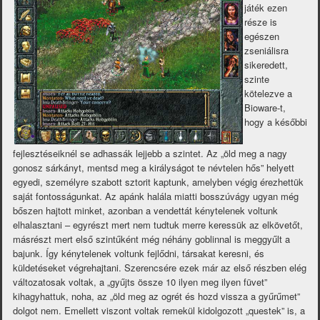
játék ezen
része is
egészen
zseniálisra
sikeredett,
szinte
kötelezve a
Bioware-t,
hogy a későbbi
fejlesztéseiknél se adhassák lejjebb a szintet. Az „öld meg a nagy
gonosz sárkányt, mentsd meg a királyságot te névtelen hős” helyett
egyedi, személyre szabott sztorit kaptunk, amelyben végig érezhettük
saját fontosságunkat. Az apánk halála miatti bosszúvágy ugyan még
bőszen hajtott minket, azonban a vendettát kénytelenek voltunk
elhalasztani – egyrészt mert nem tudtuk merre keressük az elkövetőt,
másrészt mert első szintűként még néhány goblinnal is meggyűlt a
bajunk. Így kénytelenek voltunk fejlődni, társakat keresni, és
küldetéseket végrehajtani. Szerencsére ezek már az első részben elég
változatosak voltak, a „gyűjts össze 10 ilyen meg ilyen füvet”
kihagyhattuk, noha, az „öld meg az ogrét és hozd vissza a gyűrűmet”
dolgot nem. Emellett viszont voltak remekül kidolgozott „questek” is, a