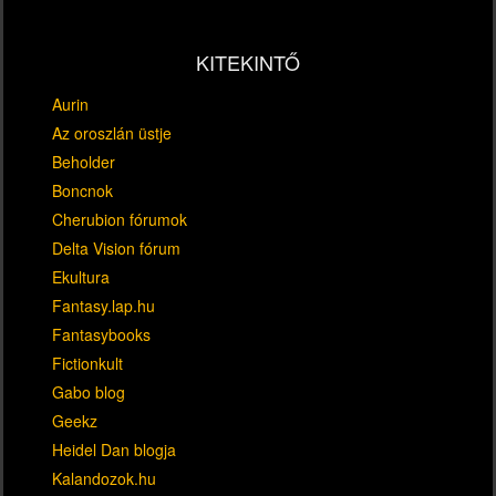
KITEKINTŐ
Aurin
Az oroszlán üstje
Beholder
Boncnok
Cherubion fórumok
Delta Vision fórum
Ekultura
Fantasy.lap.hu
Fantasybooks
Fictionkult
Gabo blog
Geekz
Heidel Dan blogja
Kalandozok.hu