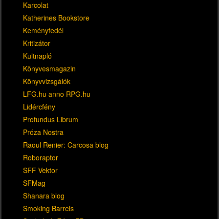
Karcolat
Katherines Bookstore
Keményfedél
Kritizátor
Kultnapló
Könyvesmagazin
Könyvvizsgálók
LFG.hu anno RPG.hu
Lidércfény
Profundus Librum
Próza Nostra
Raoul Renier: Carcosa blog
Roboraptor
SFF Vektor
SFMag
Shanara blog
Smoking Barrels