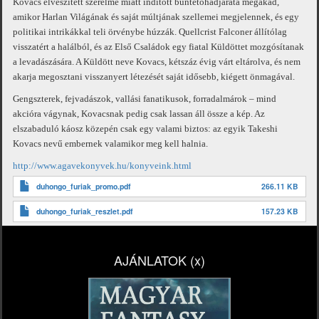
Kovacs elveszített szerelme miatt indított büntetőhadjárata megakad,
amikor Harlan Világának és saját múltjának szellemei megjelennek, és egy
politikai intrikákkal teli örvénybe húzzák. Quellcrist Falconer állítólag
visszatért a halálból, és az Első Családok egy fiatal Küldöttet mozgósítanak
a levadászására. A Küldött neve Kovacs, kétszáz évig várt eltárolva, és nem
akarja megosztani visszanyert létezését saját idősebb, kiégett önmagával.
Gengszterek, fejvadászok, vallási fanatikusok, forradalmárok – mind
akcióra vágynak, Kovacsnak pedig csak lassan áll össze a kép. Az
elszabaduló káosz közepén csak egy valami biztos: az egyik Takeshi
Kovacs nevű embernek valamikor meg kell halnia.
http://www.agavekonyvek.hu/konyveink.html
duhongo_furiak_promo.pdf
266.11 KB
duhongo_furiak_reszlet.pdf
157.23 KB
AJÁNLATOK (x)