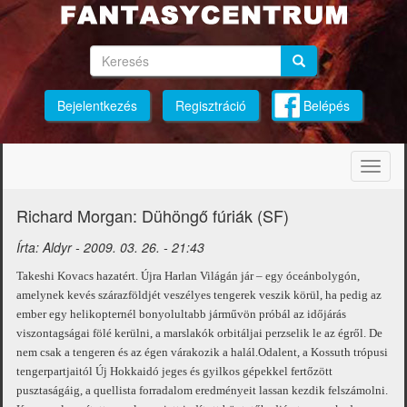
Ugrás
a
tartalomra
Keresés
Keresés
Keresés
Bejelentkezés
Regisztráció
Belépés
Navig
átkap
Richard Morgan: Dühöngő fúriák (SF)
Írta:
Aldyr
-
2009. 03. 26. - 21:43
Takeshi Kovacs hazatért. Újra Harlan Világán jár – egy óceánbolygón,
amelynek kevés szárazföldjét veszélyes tengerek veszik körül, ha pedig az
ember egy helikopternél bonyolultabb járművön próbál az időjárás
viszontagságai fölé kerülni, a marslakók orbitáljai perzselik le az égről. De
nem csak a tengeren és az égen várakozik a halál.
Odalent, a Kossuth trópusi
tengerpartjaitól Új Hokkaidó jeges és gyilkos gépekkel fertőzött
pusztaságáig, a quellista forradalom eredményeit lassan kezdik felszámolni.