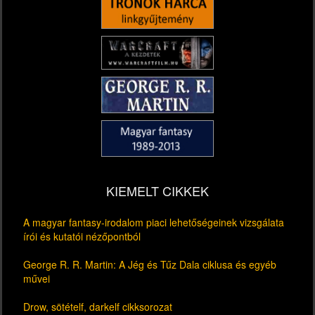
KIEMELT CIKKEK
A magyar fantasy-irodalom piaci lehetőségeinek vizsgálata
írói és kutatói nézőpontból
George R. R. Martin: A Jég és Tűz Dala ciklusa és egyéb
művei
Drow, sötételf, darkelf cikksorozat