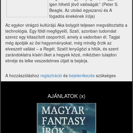
igen hihető jövő valóságát.” (Peter S.
Beagle, Az utolsó egyszarvú és A
fogadós énekének írója)
Az egykor virágzó kultúrájú Aka bolygót teljesen megváltoztatta a
technológia. Egy földi megfigyelő, Szatí, azonban tudomást
szerez egy kitaszított csoportról, amely a vadonban él. Tagjai
még ápolják az ősi hagyományokat, még mindig őrzik az
elveszett vallást – a Regét. Szatít lenyűgözi a hitük, és szent
zarándoklatra kíséri őket a hegyek közé, miközben tulajdon
elméje és lelke veszedelmes útjait is bejárja.
A hozzászóláshoz
regisztráció
és
bejelentkezés
szükséges
AJÁNLATOK (x)