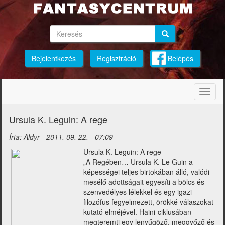
Ugrás
a
tartalomra
Keresés
Keresés
Keresés
Bejelentkezés
Regisztráció
Belépés
Navig
átkap
Ursula K. Leguin: A rege
Írta:
Aldyr
-
2011. 09. 22. - 07:09
Ursula K. Leguin: A rege
„A Regében… Ursula K. Le Guin a
képességei teljes birtokában álló, valódi
mesélő adottságait egyesíti a bölcs és
szenvedélyes lélekkel és egy igazi
filozófus fegyelmezett, örökké válaszokat
kutató elméjével. Haini-ciklusában
megteremti egy lenyűgöző, meggyőző és