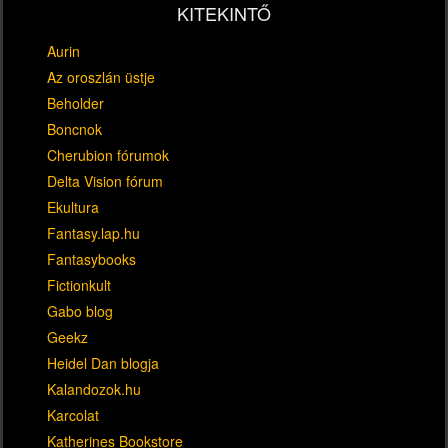
KITEKINTŐ
Aurin
Az oroszlán üstje
Beholder
Boncnok
Cherubion fórumok
Delta Vision fórum
Ekultura
Fantasy.lap.hu
Fantasybooks
Fictionkult
Gabo blog
Geekz
Heidel Dan blogja
Kalandozok.hu
Karcolat
Katherines Bookstore