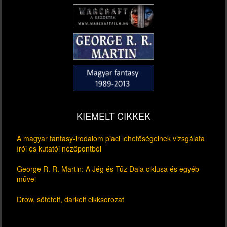
KIEMELT CIKKEK
A magyar fantasy-irodalom piaci lehetőségeinek vizsgálata
írói és kutatói nézőpontból
George R. R. Martin: A Jég és Tűz Dala ciklusa és egyéb
művei
Drow, sötételf, darkelf cikksorozat