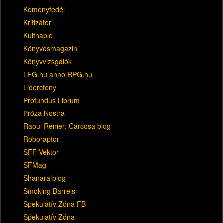
Keményfedél
Kritizátor
Kultnapló
Könyvesmagazin
Könyvvizsgálók
LFG.hu anno RPG.hu
Lidércfény
Profundus Librum
Próza Nostra
Raoul Renier: Carcosa blog
Roboraptor
SFF Vektor
SFMag
Shanara blog
Smoking Barrels
Spekulatív Zóna FB
Spekulatív Zóna