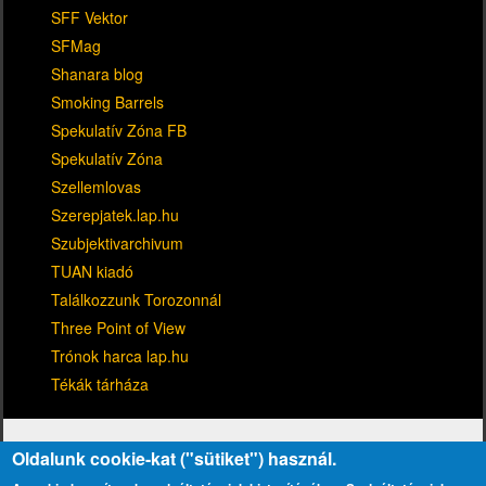
SFF Vektor
SFMag
Shanara blog
Smoking Barrels
Spekulatív Zóna FB
Spekulatív Zóna
Szellemlovas
Szerepjatek.lap.hu
Szubjektivarchivum
TUAN kiadó
Találkozzunk Torozonnál
Three Point of View
Trónok harca lap.hu
Tékák tárháza
Oldalunk cookie-kat ("sütiket") használ.