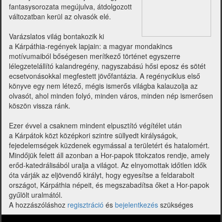
fantasysorozata megújulva, átdolgozott
változatban kerül az olvasók elé.
Varázslatos világ bontakozik ki
a Kárpáthia-regények lapjain: a magyar mondakincs
motívumaiból bőségesen merítkező történet egyszerre
lélegzetelállító kalandregény, nagyszabású hősi eposz és sötét
ecsetvonásokkal megfestett jövőfantázia. A regényciklus első
könyve egy nem létező, mégis ismerős világba kalauzolja az
olvasót, ahol minden folyó, minden város, minden nép ismerősen
köszön vissza ránk.
Ezer évvel a csaknem mindent elpusztító végítélet után
a Kárpátok közt középkori szintre süllyedt királyságok,
fejedelemségek küzdenek egymással a területért és hatalomért.
Mindőjük felett áll azonban a Hor-papok titokzatos rendje, amely
erőd-katedrálisából uralja a világot. Az elnyomottak időtlen idők
óta várják az eljövendő királyt, hogy egyesítse a feldarabolt
országot, Kárpáthia népeit, és megszabadítsa őket a Hor-papok
gyűlölt uralmától.
A hozzászóláshoz
regisztráció
és
bejelentkezés
szükséges