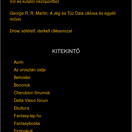
írói és kutatói nézőpontból
George R. R. Martin: A Jég és Tűz Dala ciklusa és egyéb
művei
Drow, sötételf, darkelf cikksorozat
KITEKINTŐ
Aurin
Az oroszlán üstje
Beholder
Boncnok
Cherubion fórumok
Delta Vision fórum
Ekultura
Fantasy.lap.hu
Fantasybooks
Fictionkult