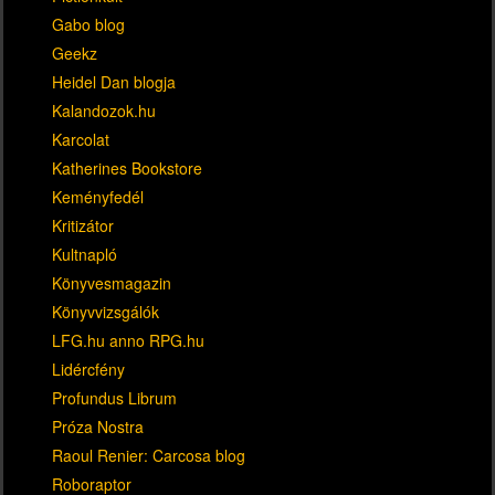
Gabo blog
Geekz
Heidel Dan blogja
Kalandozok.hu
Karcolat
Katherines Bookstore
Keményfedél
Kritizátor
Kultnapló
Könyvesmagazin
Könyvvizsgálók
LFG.hu anno RPG.hu
Lidércfény
Profundus Librum
Próza Nostra
Raoul Renier: Carcosa blog
Roboraptor