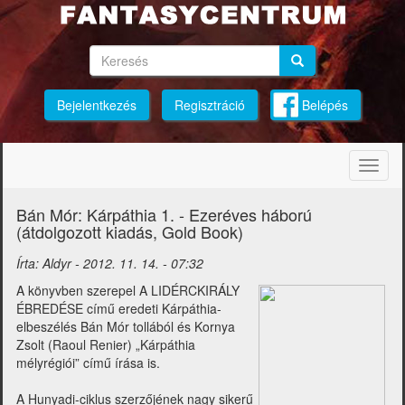
Ugrás
a
tartalomra
Keresés
Keresés
Keresés
Bejelentkezés
Regisztráció
Belépés
Navig
átkap
Bán Mór: Kárpáthia 1. - Ezeréves háború
(átdolgozott kiadás, Gold Book)
Írta:
Aldyr
-
2012. 11. 14. - 07:32
A könyvben szerepel A LIDÉRCKIRÁLY
ÉBREDÉSE című eredeti Kárpáthia-
elbeszélés Bán Mór tollából és Kornya
Zsolt (Raoul Renier) „Kárpáthia
mélyrégiói” című írása is.
A Hunyadi-ciklus szerzőjének nagy sikerű