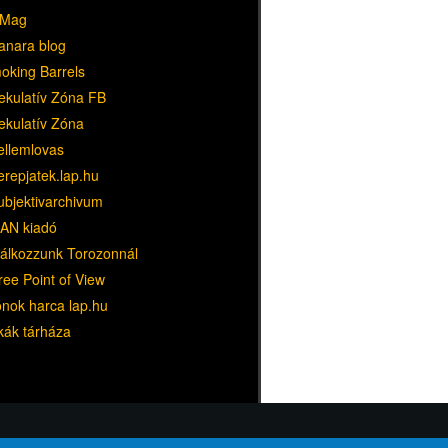
Mag
anara blog
oking Barrels
ekulatív Zóna FB
ekulatív Zóna
ellemlovas
erepjatek.lap.hu
ubjektivarchivum
AN kiadó
lálkozzunk Torozonnál
ree Point of View
ónok harca lap.hu
kák tárháza