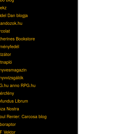
ekz
idel Dan blogja
landozok.hu
rcolat
therines Bookstore
ményfedél
tizátor
ltnapló
nyvesmagazin
nyvvizsgálók
G.hu anno RPG.hu
dércfény
ofundus Librum
óza Nostra
oul Renier: Carcosa blog
boraptor
F Vektor