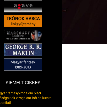
KIEMELT CIKKEK
yar fantasy-irodalom piaci
őségeinek vizsgálata írói és kutatói
pontból