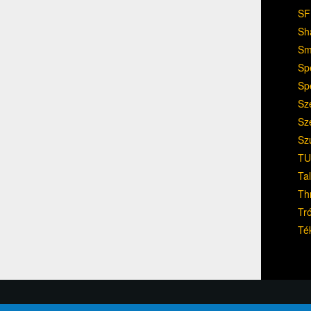
SF
Sh
Sm
Sp
Sp
Sz
Sz
Sz
TU
Ta
Th
Tr
Té