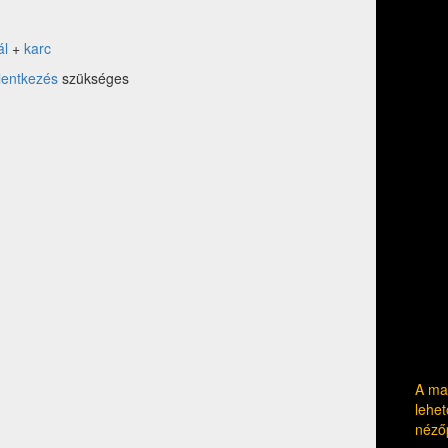
ál
+
karc
lentkezés
szükséges
A mag
lehet
néző