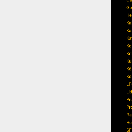
Ge
He
Ka
Ka
Ka
Ke
Kri
Ku
Kö
Kö
LF
Li
Pr
Pr
Ra
Ro
SF