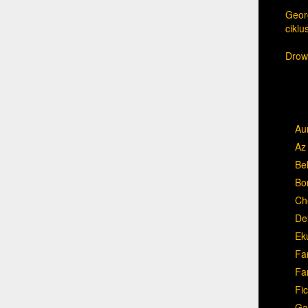
Georg
cikl
Drow,
Au
Az 
Be
Bo
Ch
Del
Ek
Fa
Fa
Fic
Ga