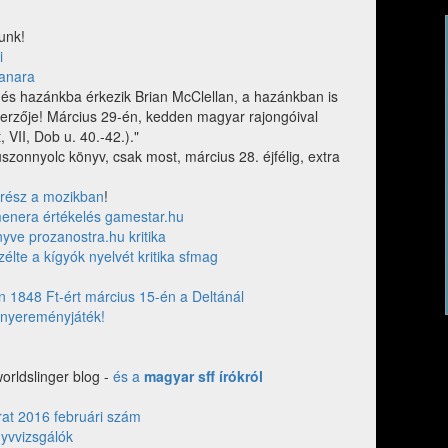
unk!
i
hanara
 és hazánkba érkezik Brian McClellan, a hazánkban is
zerzője! Március 29-én, kedden magyar rajongóival
 VII, Dob u. 40.-42.)."
onnyolc könyv, csak most, március 28. éjfélig, extra
 rész a mozikban
!
enera értékelés gamestar.hu
yve prozanostra.hu kritika
élte a kígyók nyelvét kritika sfmag
 1848 Ft-ért március 15-én a Deltánál
s nyereményjáték!
orldslinger blog -
és a
magyar sff írókról
irat 2016 februári szám
yvvizsgálók