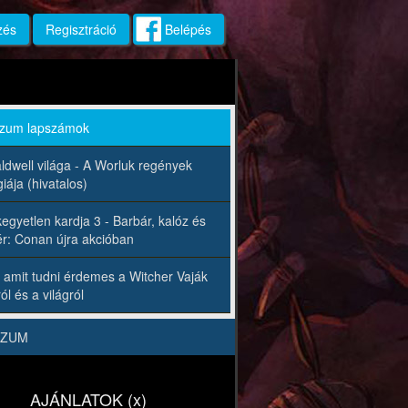
zés
Regisztráció
Belépés
rzum lapszámok
ldwell világa - A Worluk regények
iája (hivatalos)
egyetlen kardja 3 - Barbár, kalóz és
r: Conan újra akcióban
 amit tudni érdemes a Witcher Vaják
ól és a világról
RZUM
AJÁNLATOK (x)