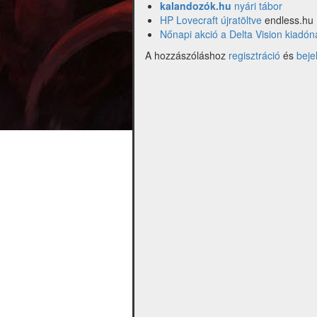
kalandozók.hu
nyári tábor
HP Lovecraft újratöltve
endless.hu
Nőnapi akció a Delta Vision kiadón
A hozzászóláshoz
regisztráció
és
beje