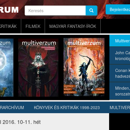
Keresés
Bejelentke
Keresés
Keresés
KRITIKÁK
FILMEK
MAGYAR FANTASY-ÍRÓK
Multive
John Ca
kronológ
Conan k
hadvezé
Minden,
sorozatr
ÍRARCHÍVUM
KÖNYVEK ÉS KRITIKÁK 1998-2023
MULTIVE
ól 2016. 10-11. hét