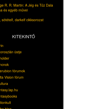
e R. R. Martin: A Jég és Tűz Dala
usa és egyéb művei
 sötételf, darkelf cikksorozat
KITEKINTŐ
rin
oroszlán üstje
holder
ncnok
erubion fórumok
ta Vision fórum
ultura
ntasy.lap.hu
ntasybooks
tionkult
bo blog