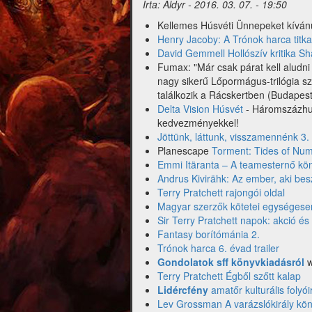
Írta:
Aldyr
-
2016. 03. 07. - 19:50
Kellemes Húsvéti Ünnepeket kíván
Henry Jacoby: A Trónok harca titka
David Gemmell Hollószív kritika S
Fumax: "Már csak párat kell aludni
nagy sikerű Lőpormágus-trilógia s
találkozik a Rácskertben (Budapest,
Delta Vision Húsvét
- Háromszázhusz
kedvezményekkel!
Jöttünk, láttunk, visszamennénk 3.
Planescape
Torment: Tides of Num
Emmi Itäranta – A teamesternő kön
Andrus Kivirähk: Az ember, aki besz
Terry Pratchett rajongói oldal
Magyar szerzők kötetei egységesen
Sir Terry Pratchett napok: akció é
Fantasy borítómánia 2.
Trónok harca 6. évad trailer
Gondolatok sff könyvkiadásról
w
Terry Pratchett Égből szőtt kalap
Lidércfény
amatőr kulturális folyó
Lev Grossman A varázslókirály kön