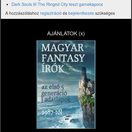
Dark Souls III The Ringed City teszt gamekapocs
A hozzászóláshoz
regisztráció
és
bejelentkezés
szükséges
AJÁNLATOK (x)