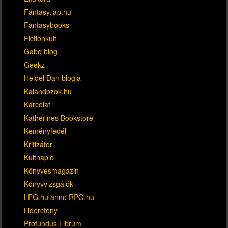
Fantasy.lap.hu
Fantasybooks
Fictionkult
Gabo blog
Geekz
Heidel Dan blogja
Kalandozok.hu
Karcolat
Katherines Bookstore
Keményfedél
Kritizátor
Kultnapló
Könyvesmagazin
Könyvvizsgálók
LFG.hu anno RPG.hu
Lidércfény
Profundus Librum