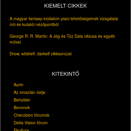
KIEMELT CIKKEK
A magyar fantasy-irodalom piaci lehetőségeinek vizsgálata
írói és kutatói nézőpontból
George R. R. Martin: A Jég és Tűz Dala ciklusa és egyéb
művei
Drow, sötételf, darkelf cikksorozat
KITEKINTŐ
Aurin
Az oroszlán üstje
Beholder
Boncnok
Cherubion fórumok
Delta Vision fórum
Ekultura