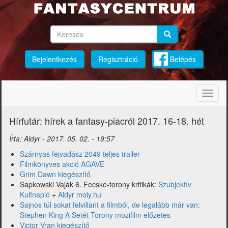
Ugrás
a
tartalomra
Keresés
Keresés
Keresés
Bejelentkezés
Regisztráció
Belépés
Navig
átkap
Hírfutár: hírek a fantasy-piacról 2017. 16-18. hét
Írta:
Aldyr
-
2017. 05. 02. - 19:57
Szárnyas fejvadász 2049 teljes trailer
Filmkönyves akció AGAVE
Grim Dawn kiegészítő
Sapkowski Vaják 6. Fecske-torony kritikák:
Szubjektív
Kultnapló
+
Aldyr moly.hu
Sajnos túl sokat felvillant a filmből, de legalább már van:
Stephen King A Setét Torony mozifilm előzetes
Victor Vran kiegészítő