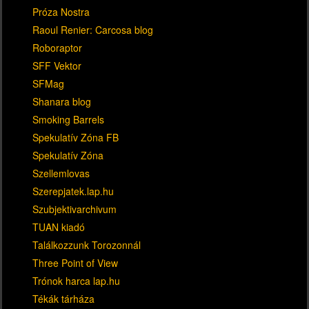
Próza Nostra
Raoul Renier: Carcosa blog
Roboraptor
SFF Vektor
SFMag
Shanara blog
Smoking Barrels
Spekulatív Zóna FB
Spekulatív Zóna
Szellemlovas
Szerepjatek.lap.hu
Szubjektivarchivum
TUAN kiadó
Találkozzunk Torozonnál
Three Point of View
Trónok harca lap.hu
Tékák tárháza