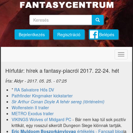
Ugrás
a
tartalomra
Keresés
Keresés
Keresés
Bejelentkezés
Regisztráció
Belépés
Navig
átkap
Hírfutár: hírek a fantasy-piacról 2017. 22-24. hét
Írta:
Aldyr
-
2017. 05. 25. - 07:25
*
RA Salvatore Hős DV
Pathfinder Kingmaker kickstarter
Sir Arthur Conan Doyle A fehér sereg (történelmi)
Wolfenstein II trailer
METRO Exodus trailer
VIKINGS Wolves of Midgard PC
- Bár nem kap túl sok pozitív
kritikát, egy rosszul sikerült Dungeon Siege klónnak tartják.
Eric Muldoom Boszorkánylovag
értékelés - Fancsali blog
ja