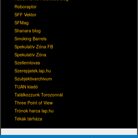
Roboraptor
SFF Vektor
SFMag
Shanara blog
Smoking Barrels
Spekulatív Zóna FB
Spekulatív Zóna
Szellemlovas
Szerepjatek.lap.hu
Szubjektivarchivum
TUAN kiadó
Találkozzunk Torozonnál
Three Point of View
Trónok harca lap.hu
Tékák tárháza