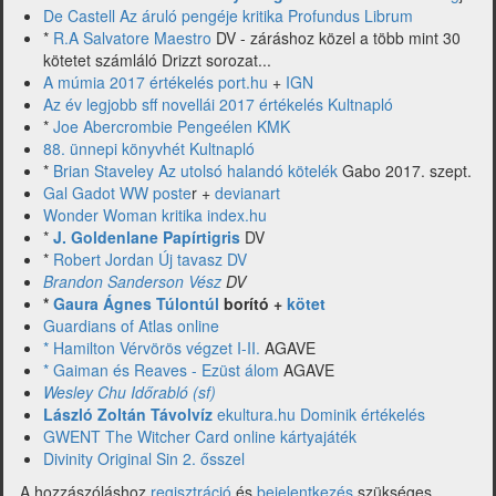
De Castell Az áruló pengéje kritika Profundus Librum
*
R.A Salvatore Maestro
DV - záráshoz közel a több mint 30
kötetet számláló Drizzt sorozat...
A múmia 2017 értékelés port.hu
+
IGN
Az év legjobb sff novellái 2017 értékelés Kultnapló
*
Joe Abercrombie Pengeélen KMK
88. ünnepi könyvhét Kultnapló
*
Brian Staveley Az utolsó halandó kötelék
Gabo 2017. szept.
Gal Gadot WW poste
r +
devianart
Wonder Woman kritika index.hu
*
J. Goldenlane Papírtigris
DV
*
Robert Jordan Új tavasz DV
Brandon Sanderson Vész
DV
*
Gaura Ágnes Túlontúl
borító +
kötet
Guardians of Atlas online
* Hamilton Vérvörös végzet I-II.
AGAVE
* Gaiman és Reaves - Ezüst álom
AGAVE
Wesley Chu Időrabló (sf)
László Zoltán Távolvíz
ekultura.hu Dominik értékelés
GWENT The Witcher Card online kártyajáték
Divinity Original Sin 2. ősszel
A hozzászóláshoz
regisztráció
és
bejelentkezés
szükséges