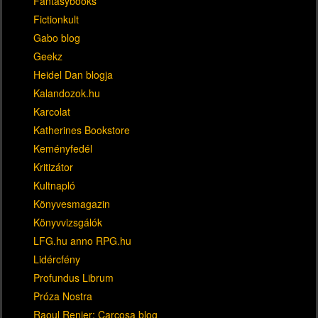
Fantasybooks
Fictionkult
Gabo blog
Geekz
Heidel Dan blogja
Kalandozok.hu
Karcolat
Katherines Bookstore
Keményfedél
Kritizátor
Kultnapló
Könyvesmagazin
Könyvvizsgálók
LFG.hu anno RPG.hu
Lidércfény
Profundus Librum
Próza Nostra
Raoul Renier: Carcosa blog