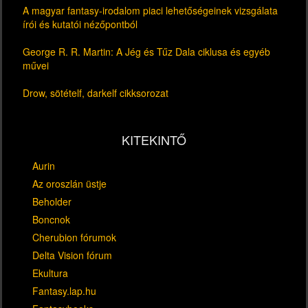
A magyar fantasy-irodalom piaci lehetőségeinek vizsgálata
írói és kutatói nézőpontból
George R. R. Martin: A Jég és Tűz Dala ciklusa és egyéb
művei
Drow, sötételf, darkelf cikksorozat
KITEKINTŐ
Aurin
Az oroszlán üstje
Beholder
Boncnok
Cherubion fórumok
Delta Vision fórum
Ekultura
Fantasy.lap.hu