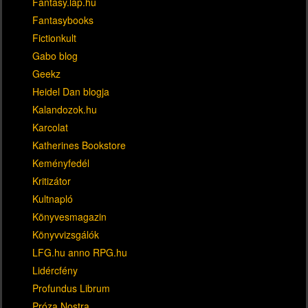
Fantasy.lap.hu
Fantasybooks
Fictionkult
Gabo blog
Geekz
Heidel Dan blogja
Kalandozok.hu
Karcolat
Katherines Bookstore
Keményfedél
Kritizátor
Kultnapló
Könyvesmagazin
Könyvvizsgálók
LFG.hu anno RPG.hu
Lidércfény
Profundus Librum
Próza Nostra