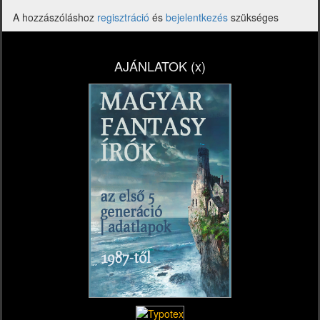
A hozzászóláshoz
regisztráció
és
bejelentkezés
szükséges
AJÁNLATOK (x)