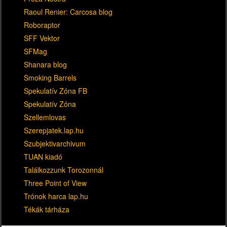
Raoul Renier: Carcosa blog
Roboraptor
SFF Vektor
SFMag
Shanara blog
Smoking Barrels
Spekulatív Zóna FB
Spekulatív Zóna
Szellemlovas
Szerepjatek.lap.hu
Szubjektivarchivum
TUAN kiadó
Találkozzunk Torozonnál
Three Point of View
Trónok harca lap.hu
Tékák tárháza