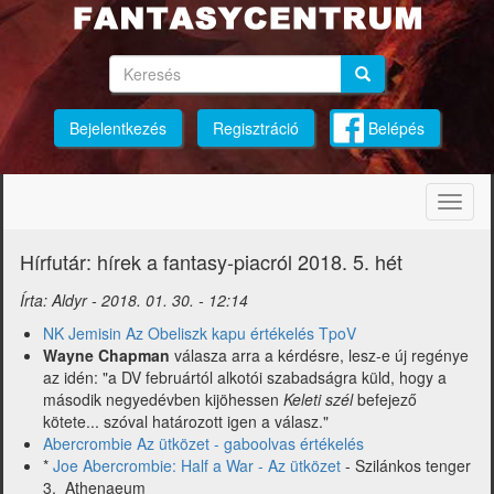
Ugrás
a
tartalomra
Keresés
Keresés
Keresés
Bejelentkezés
Regisztráció
Belépés
Navig
átkap
Hírfutár: hírek a fantasy-piacról 2018. 5. hét
Írta:
Aldyr
-
2018. 01. 30. - 12:14
NK Jemisin Az Obeliszk kapu értékelés TpoV
Wayne Chapman
válasza arra a kérdésre, lesz-e új regénye
az idén: "a DV februártól alkotói szabadságra küld, hogy a
második negyedévben kijöhessen
Keleti szél
befejező
kötete... szóval határozott igen a válasz."
Abercrombie Az ütközet - gaboolvas értékelés
*
Joe Abercrombie: Half a War - Az ütközet
- Szilánkos tenger
3. Athenaeum