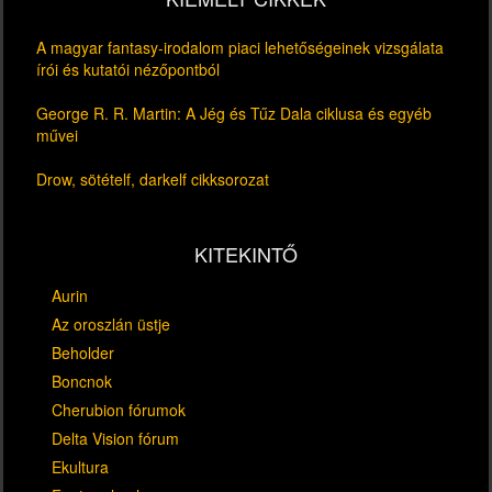
A magyar fantasy-irodalom piaci lehetőségeinek vizsgálata
írói és kutatói nézőpontból
George R. R. Martin: A Jég és Tűz Dala ciklusa és egyéb
művei
Drow, sötételf, darkelf cikksorozat
KITEKINTŐ
Aurin
Az oroszlán üstje
Beholder
Boncnok
Cherubion fórumok
Delta Vision fórum
Ekultura