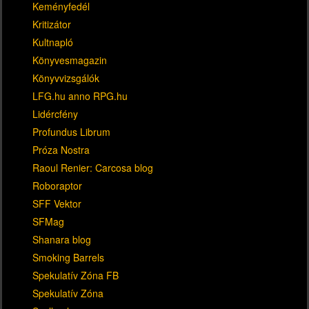
Keményfedél
Kritizátor
Kultnapló
Könyvesmagazin
Könyvvizsgálók
LFG.hu anno RPG.hu
Lidércfény
Profundus Librum
Próza Nostra
Raoul Renier: Carcosa blog
Roboraptor
SFF Vektor
SFMag
Shanara blog
Smoking Barrels
Spekulatív Zóna FB
Spekulatív Zóna