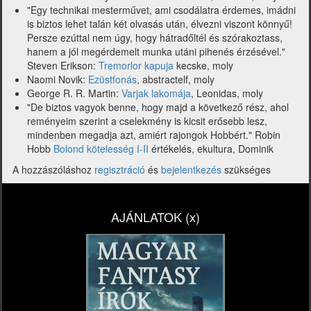
"Egy technikai mesterművet, ami csodálatra érdemes, imádni
is biztos lehet talán két olvasás után, élvezni viszont könnyű!
Persze ezúttal nem úgy, hogy hátradőltél és szórakoztass,
hanem a jól megérdemelt munka utáni pihenés érzésével."
Steven Erikson:
Tremorlor kapuja
kecske, moly
Naomi Novik:
Ezüstfonás
, abstractelf, moly
George R. R. Martin:
Varjak lakomája
, Leonidas, moly
"De biztos vagyok benne, hogy majd a következő rész, ahol
reményeim szerint a cselekmény is kicsit erősebb lesz,
mindenben megadja azt, amiért rajongok Hobbért." Robin
Hobb
Bolond kötelesség I-II
értékelés, ekultura, Dominik
A hozzászóláshoz
regisztráció
és
bejelentkezés
szükséges
AJÁNLATOK (x)