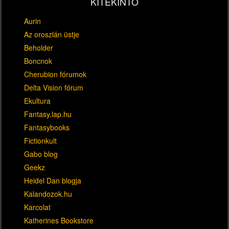
KITEKINTŐ
Aurin
Az oroszlán üstje
Beholder
Boncnok
Cherubion fórumok
Delta Vision fórum
Ekultura
Fantasy.lap.hu
Fantasybooks
Fictionkult
Gabo blog
Geekz
Heidel Dan blogja
Kalandozok.hu
Karcolat
Katherines Bookstore