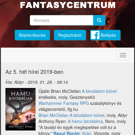
Ugrás
a
tartalomra
Keresés
Keresés
Keresés
Bejelentkezés
Regisztráció
Belépés
Navig
átkap
Az 5. hét hírei 2019-ben
Írta:
Aldyr
-
2019. 01. 28. - 08:14
Újabb Brian McClellan
A birodalom bűnei
értékelés, moly, Gesztenye63
Warhammer Fantasy RPG
szabálykönyv és
világismertető, lfg.hu
Brian McClellan A birodalom bűnei
, moly, Aldyr
Anthony Ryan:
A hamu birodalma
, Noro, moly
"A tavalyi év egyik meglepetése volt ez a
könyv."
Raoul Renier
: Krán
, Vicomte, moly