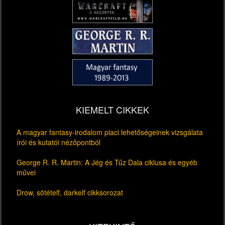
KIEMELT CIKKEK
A magyar fantasy-irodalom piaci lehetőségeinek vizsgálata
írói és kutatói nézőpontból
George R. R. Martin: A Jég és Tűz Dala ciklusa és egyéb
művei
Drow, sötételf, darkelf cikksorozat