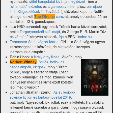
nyomasztó,
sötét hangulatát kívánja megidézni
- íme a
"cinematic" előzetes
és a
gameplay tréler
, plusz
pár újabb
inf
ó.
Kiegészítések it
t. Továbbá új előzetest kapott a Netflix
által gondozott
The Witcher
soroza
t, amely december 20-án
startol el - IGN, gamekapocs
"...a HBO berendelt egy másik Trónok harca közeli sorozatot,
ami a
Targaryenekről szól majd
, és George R. R. Martin Tűz
és vér című könyvén alapszik,
írja
a BBC."
index.hu
Terminator Sötét végzet kritika
IGN "...a Sötét végzet ugyan
tisztességesen elkészített, de alapvetően közepes
iparosmunka csupán."
Robin Hobb:
A király orgyilkosa,
ViveEe, moly
Norbert Winney
:
Sellők, hollók és
csodalámpák, elegos7
, moly "Bízom
benne, hogy a szerző folytatja Loson
további kalandjait, és még számos ilyen
igényesen megírt és kivitelezett kötettel
lepi meg olvasóit."
Jonathan Strahan (szerk.):
Az év legjobb
science fiction és fantasynovellái 2019
,
pat, moly "Egyszóval, jók voltak ezek a kötetek. Ha valaki a
lelkemet kérné cserébe a garanciáért, hogy sosem olvasok
rosszabb fantasztikumot ezeknél (még magyar szerzőktől