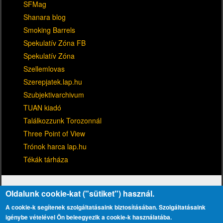
SFMag
Shanara blog
Smoking Barrels
Spekulatív Zóna FB
Spekulatív Zóna
Szellemlovas
Szerepjatek.lap.hu
Szubjektivarchivum
TUAN kiadó
Találkozzunk Torozonnál
Three Point of View
Trónok harca lap.hu
Tékák tárháza
Oldalunk cookie-kat ("sütiket") használ.
A cookie-k segítenek szolgáltatásaink biztosításában. Szolgáltatásaink
igénybe vételével Ön beleegyezik a cookie-k használatába.
Kapcsolat
Adatvédelmi tájékoztató