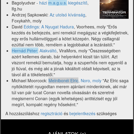
Bagolyudvar -
házi
m.a.g.u.s.
kiegészítő
,
lfg.hu
Andrzej Sapkowski:
Az utolsó kívánság
,
Foxykahh, moly
David
Eddings: A Nyugat Hadura
, Voorhees, moly "Erős
kezdés és befejezés, ami remekül megágyaz a végkifejletnek,
egy erős hullámvölggyel a kötet közepén. Négy csillagnál
ezúttal nem több, remélem a legjobbakat a lezárástól."
Hernád Péter:
Alakváltó
, ViraMors, moly "Összességében
azért kellemes darab, bár helyenként kicsit tán túlírt. Azt
viszont remekül bemutatja, hogy a szuperhős nem egyenlő a
jó fiúval, és még aki a jónak kikiáltott oldalt képviseli, az is
távol áll a tökéletestől."
Michael Moorcock:
Melnibonéi Elric
, Noro, moly
"Az Elric saga
nyitókötetét nyugodtan merem ajánlani mindenkinek, aki már
túl van pár tucat Conan novella olvasásán és szeretné
megismerni Conan (egyik lehetséges) antitézisét egy jól
megírt, kompakt regény hőseként."
A hozzászóláshoz
regisztráció
és
bejelentkezés
szükséges
AJÁNLATOK (x)