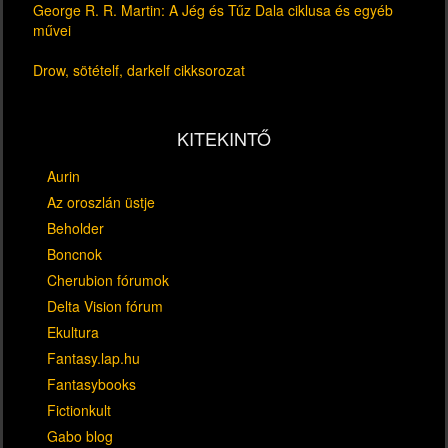
George R. R. Martin: A Jég és Tűz Dala ciklusa és egyéb
művei
Drow, sötételf, darkelf cikksorozat
KITEKINTŐ
Aurin
Az oroszlán üstje
Beholder
Boncnok
Cherubion fórumok
Delta Vision fórum
Ekultura
Fantasy.lap.hu
Fantasybooks
Fictionkult
Gabo blog