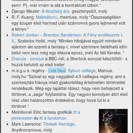
sem! :P), már írnám is alá a kontraktust íziben."
Django Wexler:
A dicsőség ára,
gesztenye63, moly
R. F. Kuang:
Mákháború
, rheinfuss, moly "Összességében
egy szuper első harmad után számomra gyors lejtmenet volt
a könyv."
Robert Jordan – Brandon Sanderson: A Fény emlékezete I-
II
., Szabolcs Holló, moly "Minden hibájával együtt mindenki
ajánlom aki szereti a fantasy-t, mivel szerintem belátható időn
belül nem lesz még egy ekkora eposz, mint Az Idő Kereke. "
Dracula - sorozat
a BBC-nél, a Sherlock sorozat készítőitől - s
hozzá befutott az első trailer
m.a.g.u.s. regény -
Luis Saul
: Syburr csillaga
, Marcus,
moly.hu "Szóval ez egy nagyjából 4,5 csillagos regény, ami a
szerkesztés hiánya miatt gyakorlatilag értelmetlen történettel
rendelkezik. Még egy lapáttal rátesz, hogy nem befejezett a
történet, a „saga” folytatódna. Egy nagyon komolyan átírt első
rész után határozottan érdekelne, hogy hová fut ki a
történet."
Melnibonéi Elric fantasy grafikák
itt a
pinteresten
és
itt a fandomon
Mark Lawrence:
Tövisek Hercege
,
AnyAnonymous, moly