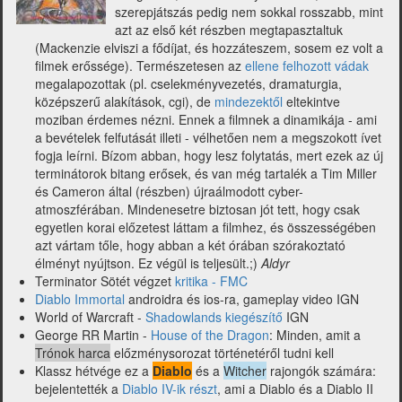
szerepjátszás pedig nem sokkal rosszabb, mint
azt az első két részben megtapasztaltuk
(Mackenzie elviszi a fődíjat, és hozzáteszem, sosem ez volt a
filmek erőssége). Természetesen az
ellene felhozott vádak
megalapozottak (pl. cselekményvezetés, dramaturgia,
középszerű alakítások, cgi), de
mindezektől
eltekintve
moziban érdemes nézni. Ennek a filmnek a dinamikája - ami
a bevételek felfutását illeti - vélhetően nem a megszokott ívet
fogja leírni. Bízom abban, hogy lesz folytatás, mert ezek az új
terminátorok bitang erősek, és van még tartalék a Tim Miller
és Cameron által (részben) újraálmodott cyber-
atmoszférában. Mindenesetre biztosan jót tett, hogy csak
egyetlen korai előzetest láttam a filmhez, és összességében
azt vártam tőle, hogy abban a két órában szórakoztató
élményt nyújtson. Ez végül is teljesült.;)
Aldyr
Terminator Sötét végzet
kritika - FMC
Diablo Immortal
androidra és ios-ra, gameplay video IGN
World of Warcraft -
Shadowlands kiegészítő
IGN
George RR Martin -
House of the Dragon
: Minden, amit a
Trónok harca
előzménysorozat történetéről tudni kell
Klassz hétvége ez a
Diablo
és a
Witcher
rajongók számára:
bejelentették a
Diablo IV-ik részt
, ami a Diablo és a Diablo II