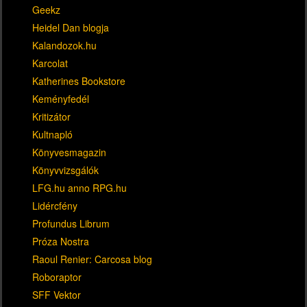
Geekz
Heidel Dan blogja
Kalandozok.hu
Karcolat
Katherines Bookstore
Keményfedél
Kritizátor
Kultnapló
Könyvesmagazin
Könyvvizsgálók
LFG.hu anno RPG.hu
Lidércfény
Profundus Librum
Próza Nostra
Raoul Renier: Carcosa blog
Roboraptor
SFF Vektor