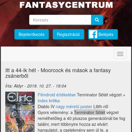
Ugrás
a
tartalomra
Keresés
Keresés
Keresés
Bejelentkezés
Regisztráció
Belépés
Navig
átkap
Itt a 44-ik hét - Moorcock és mások a fantasy
zsánerből
Írta:
Aldyr
-
2019. 10. 27. - 19:04
Filmdroid értékelése
Terminator Sötét végzet +
index kritika
Diablo IV
nagy méretű poster
Lilith-ről
Gyors vélemény: a
Terminátor Sötét
végzet
remélhetőleg a 40 pluszos generációnál be fog
találni, mert többnyire hozza az elvárt
hangulatot, a cselekmény sem ül le, a