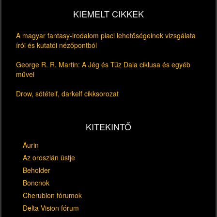
KIEMELT CIKKEK
A magyar fantasy-irodalom piaci lehetőségeinek vizsgálata
írói és kutatói nézőpontból
George R. R. Martin: A Jég és Tűz Dala ciklusa és egyéb
művei
Drow, sötételf, darkelf cikksorozat
KITEKINTŐ
Aurin
Az oroszlán üstje
Beholder
Boncnok
Cherubion fórumok
Delta Vision fórum