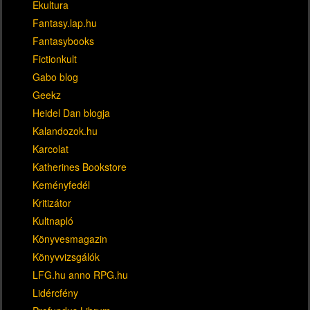
Ekultura
Fantasy.lap.hu
Fantasybooks
Fictionkult
Gabo blog
Geekz
Heidel Dan blogja
Kalandozok.hu
Karcolat
Katherines Bookstore
Keményfedél
Kritizátor
Kultnapló
Könyvesmagazin
Könyvvizsgálók
LFG.hu anno RPG.hu
Lidércfény