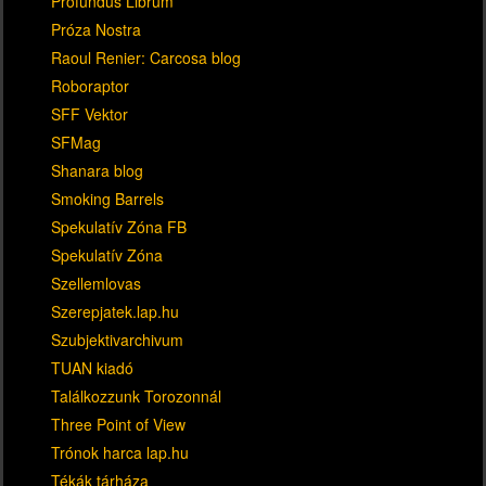
Profundus Librum
Próza Nostra
Raoul Renier: Carcosa blog
Roboraptor
SFF Vektor
SFMag
Shanara blog
Smoking Barrels
Spekulatív Zóna FB
Spekulatív Zóna
Szellemlovas
Szerepjatek.lap.hu
Szubjektivarchivum
TUAN kiadó
Találkozzunk Torozonnál
Three Point of View
Trónok harca lap.hu
Tékák tárháza