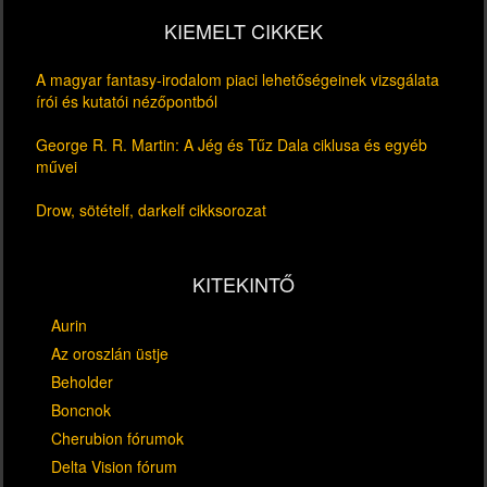
KIEMELT CIKKEK
A magyar fantasy-irodalom piaci lehetőségeinek vizsgálata
írói és kutatói nézőpontból
George R. R. Martin: A Jég és Tűz Dala ciklusa és egyéb
művei
Drow, sötételf, darkelf cikksorozat
KITEKINTŐ
Aurin
Az oroszlán üstje
Beholder
Boncnok
Cherubion fórumok
Delta Vision fórum