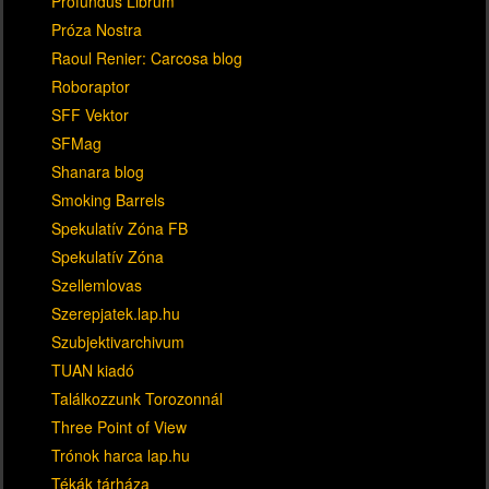
Profundus Librum
Próza Nostra
Raoul Renier: Carcosa blog
Roboraptor
SFF Vektor
SFMag
Shanara blog
Smoking Barrels
Spekulatív Zóna FB
Spekulatív Zóna
Szellemlovas
Szerepjatek.lap.hu
Szubjektivarchivum
TUAN kiadó
Találkozzunk Torozonnál
Three Point of View
Trónok harca lap.hu
Tékák tárháza