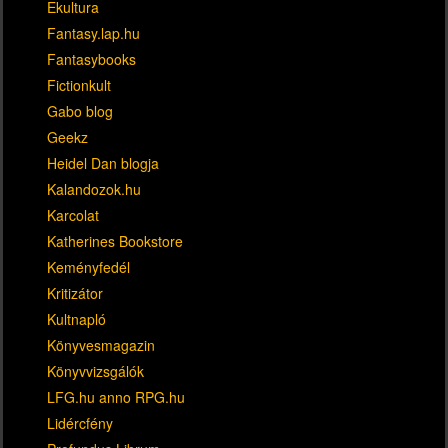
Ekultura
Fantasy.lap.hu
Fantasybooks
Fictionkult
Gabo blog
Geekz
Heidel Dan blogja
Kalandozok.hu
Karcolat
Katherines Bookstore
Keményfedél
Kritizátor
Kultnapló
Könyvesmagazin
Könyvvizsgálók
LFG.hu anno RPG.hu
Lidércfény