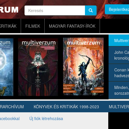
Keresés
Bejelentke
Keresés
Keresés
KRITIKÁK
FILMEK
MAGYAR FANTASY-ÍRÓK
Multive
John Ca
kronológ
Conan k
hadvezé
Minden,
sorozatr
ÍRARCHÍVUM
KÖNYVEK ÉS KRITIKÁK 1998-2023
MULTIVE
acebookkal
Új fiók létrehozása