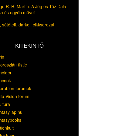
e R. R. Martin: A Jég és Tűz Dala
usa és egyéb művei
 sötételf, darkelf cikksorozat
KITEKINTŐ
rin
oroszlán üstje
holder
ncnok
erubion fórumok
ta Vision fórum
ultura
ntasy.lap.hu
ntasybooks
tionkult
bo blog