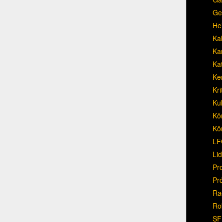
Ge
He
Ka
Ka
Ka
Ke
Kri
Ku
Kö
Kö
LF
Li
Pr
Pr
Ra
Ro
SF