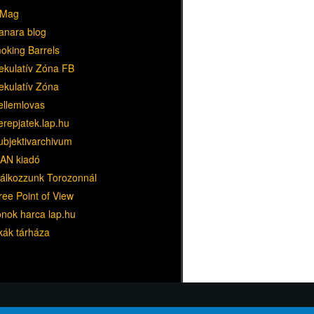
Mag
anara blog
oking Barrels
ekulatív Zóna FB
ekulatív Zóna
ellemlovas
erepjatek.lap.hu
ubjektivarchivum
AN kiadó
lálkozzunk Torozonnál
ree Point of View
ónok harca lap.hu
kák tárháza