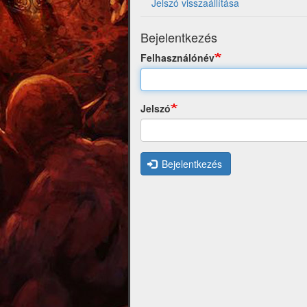
Jelszó visszaállítása
Bejelentkezés
Felhasználónév
Jelszó
Bejelentkezés