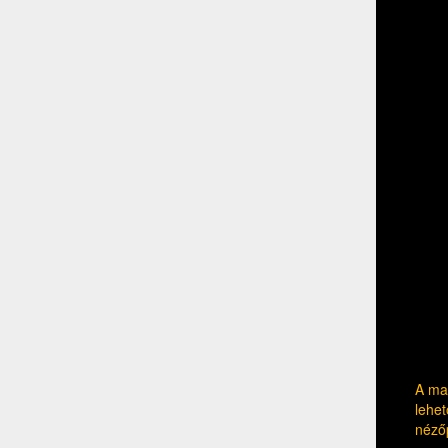
A mag
lehet
néző