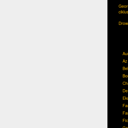
Georg
cikl
Drow,
Au
Az 
Be
Bo
Ch
Del
Ek
Fa
Fa
Fic
Ga