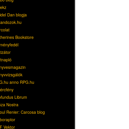
ekz
idel Dan blogja
landozok.hu
rcolat
therines Bookstore
ményfedél
tizátor
ltnapló
nyvesmagazin
nyvvizsgálók
G.hu anno RPG.hu
dércfény
ofundus Librum
óza Nostra
oul Renier: Carcosa blog
boraptor
F Vektor