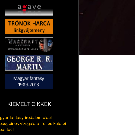
KIEMELT CIKKEK
yar fantasy-irodalom piaci
őségeinek vizsgálata írói és kutatói
pontból