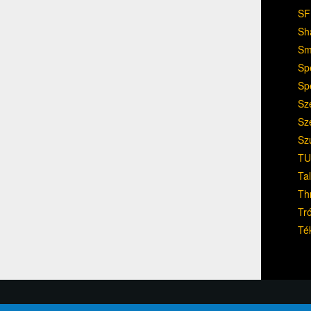
SF
Sh
Sm
Sp
Sp
Sz
Sz
Sz
TU
Ta
Th
Tr
Té