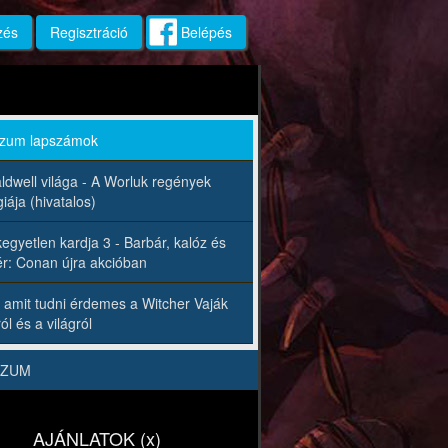
zés
Regisztráció
Belépés
rzum lapszámok
ldwell világa - A Worluk regények
iája (hivatalos)
egyetlen kardja 3 - Barbár, kalóz és
r: Conan újra akcióban
 amit tudni érdemes a Witcher Vaják
ól és a világról
RZUM
AJÁNLATOK (x)