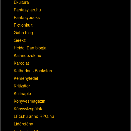
Ekultura
Fantasy.lap.hu
Fantasybooks
Fictionkult
Gabo blog
Geekz
Heidel Dan blogja
Kalandozok.hu
Karcolat
Katherines Bookstore
Keményfedél
Kritizátor
Kultnapló
Könyvesmagazin
Könyvvizsgálók
LFG.hu anno RPG.hu
Lidércfény