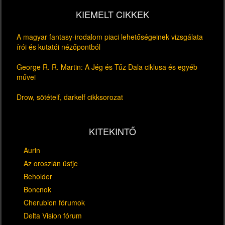
KIEMELT CIKKEK
A magyar fantasy-irodalom piaci lehetőségeinek vizsgálata
írói és kutatói nézőpontból
George R. R. Martin: A Jég és Tűz Dala ciklusa és egyéb
művei
Drow, sötételf, darkelf cikksorozat
KITEKINTŐ
Aurin
Az oroszlán üstje
Beholder
Boncnok
Cherubion fórumok
Delta Vision fórum