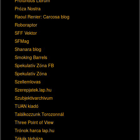
Profundus Librum
Próza Nostra
Raoul Renier: Carcosa blog
Roboraptor
SFF Vektor
SFMag
Shanara blog
Smoking Barrels
Spekulatív Zóna FB
Spekulatív Zóna
Szellemlovas
Szerepjatek.lap.hu
Szubjektivarchivum
TUAN kiadó
Találkozzunk Torozonnál
Three Point of View
Trónok harca lap.hu
Tékák tárháza