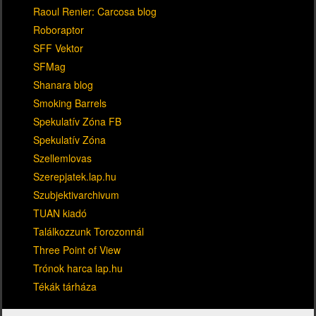
Raoul Renier: Carcosa blog
Roboraptor
SFF Vektor
SFMag
Shanara blog
Smoking Barrels
Spekulatív Zóna FB
Spekulatív Zóna
Szellemlovas
Szerepjatek.lap.hu
Szubjektivarchivum
TUAN kiadó
Találkozzunk Torozonnál
Three Point of View
Trónok harca lap.hu
Tékák tárháza