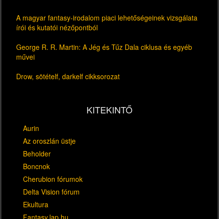
A magyar fantasy-irodalom piaci lehetőségeinek vizsgálata
írói és kutatói nézőpontból
George R. R. Martin: A Jég és Tűz Dala ciklusa és egyéb
művei
Drow, sötételf, darkelf cikksorozat
KITEKINTŐ
Aurin
Az oroszlán üstje
Beholder
Boncnok
Cherubion fórumok
Delta Vision fórum
Ekultura
Fantasy.lap.hu