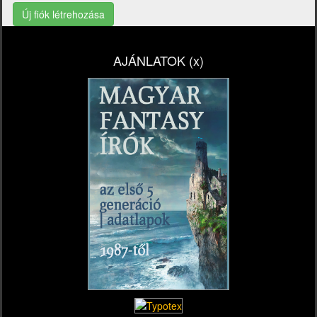
Új fiók létrehozása
AJÁNLATOK (x)