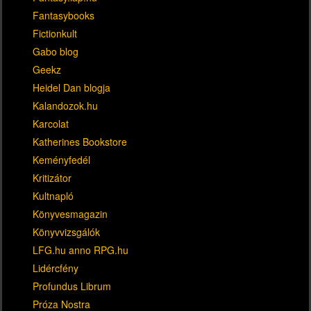
Fantasybooks
Fictionkult
Gabo blog
Geekz
Heidel Dan blogja
Kalandozok.hu
Karcolat
Katherines Bookstore
Keményfedél
Kritizátor
Kultnapló
Könyvesmagazin
Könyvvizsgálók
LFG.hu anno RPG.hu
Lidércfény
Profundus Librum
Próza Nostra