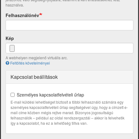
használva.
Felhasználónév
Kép
A webhelyen megjelenő virtuális arc.
Feltöltés követelményei
Kapcsolat beállítások
Személyes kapcsolatfelvételi űrlap
E-mail küldési lehetőséget biztosít a többi felhasználó számára egy
személyes kapcsolatfelvételi űrlap segítségével úgy, hogy a címzett e-
mail címe közben mégis rejtve marad. Bizonyos jogosultságú
felhasználók – például az oldal rendszergazdái – akkor is felvehetik
így a kapcsolatot, ha ez a lehetőség tiltva van.