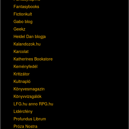
Fantasybooks
Fictionkult
Gabo blog
Geekz
Heidel Dan blogja
Kalandozok.hu
Karcolat
Katherines Bookstore
Keményfedél
Kritizátor
Kultnapló
Könyvesmagazin
Könyvvizsgálók
LFG.hu anno RPG.hu
Lidércfény
Profundus Librum
Próza Nostra