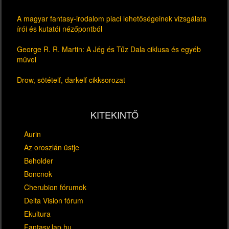
A magyar fantasy-irodalom piaci lehetőségeinek vizsgálata
írói és kutatói nézőpontból
George R. R. Martin: A Jég és Tűz Dala ciklusa és egyéb
művei
Drow, sötételf, darkelf cikksorozat
KITEKINTŐ
Aurin
Az oroszlán üstje
Beholder
Boncnok
Cherubion fórumok
Delta Vision fórum
Ekultura
Fantasy.lap.hu