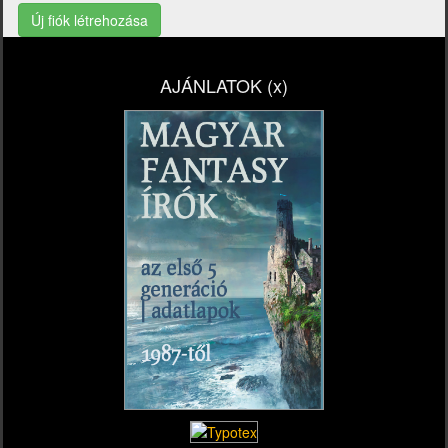
Új fiók létrehozása
AJÁNLATOK (x)