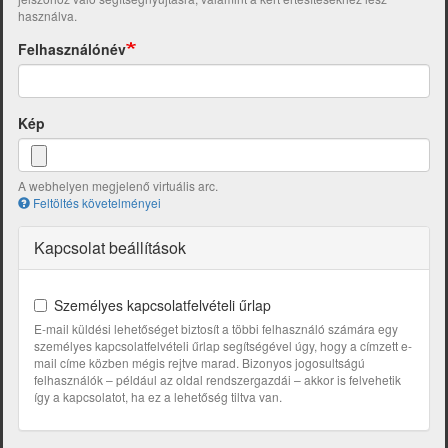
használva.
Felhasználónév
Kép
A webhelyen megjelenő virtuális arc.
Feltöltés követelményei
Kapcsolat beállítások
Személyes kapcsolatfelvételi űrlap
E-mail küldési lehetőséget biztosít a többi felhasználó számára egy
személyes kapcsolatfelvételi űrlap segítségével úgy, hogy a címzett e-
mail címe közben mégis rejtve marad. Bizonyos jogosultságú
felhasználók – például az oldal rendszergazdái – akkor is felvehetik
így a kapcsolatot, ha ez a lehetőség tiltva van.