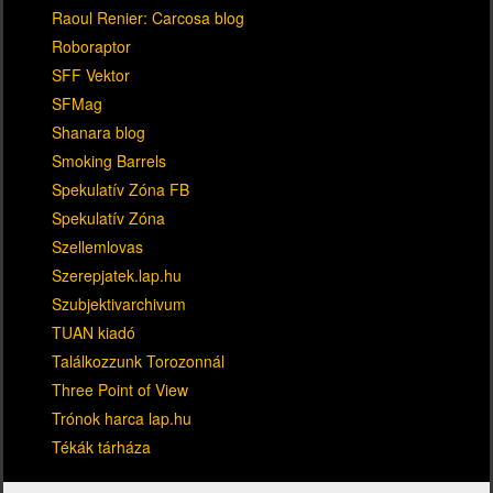
Raoul Renier: Carcosa blog
Roboraptor
SFF Vektor
SFMag
Shanara blog
Smoking Barrels
Spekulatív Zóna FB
Spekulatív Zóna
Szellemlovas
Szerepjatek.lap.hu
Szubjektivarchivum
TUAN kiadó
Találkozzunk Torozonnál
Three Point of View
Trónok harca lap.hu
Tékák tárháza