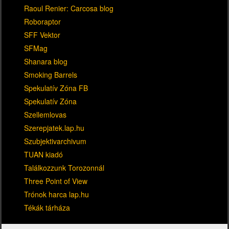
Raoul Renier: Carcosa blog
Roboraptor
SFF Vektor
SFMag
Shanara blog
Smoking Barrels
Spekulatív Zóna FB
Spekulatív Zóna
Szellemlovas
Szerepjatek.lap.hu
Szubjektivarchivum
TUAN kiadó
Találkozzunk Torozonnál
Three Point of View
Trónok harca lap.hu
Tékák tárháza