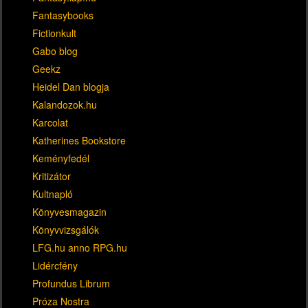
Fantasybooks
Fictionkult
Gabo blog
Geekz
Heidel Dan blogja
Kalandozok.hu
Karcolat
Katherines Bookstore
Keményfedél
Kritizátor
Kultnapló
Könyvesmagazin
Könyvvizsgálók
LFG.hu anno RPG.hu
Lidércfény
Profundus Librum
Próza Nostra