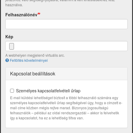
használva.
Felhasználónév
Kép
A webhelyen megjelenő virtuális arc.
Feltöltés követelményei
Kapcsolat beállítások
Személyes kapcsolatfelvételi űrlap
E-mail küldési lehetőséget biztosít a többi felhasználó számára egy
személyes kapcsolatfelvételi űrlap segítségével úgy, hogy a címzett e-
mail címe közben mégis rejtve marad. Bizonyos jogosultságú
felhasználók – például az oldal rendszergazdái – akkor is felvehetik
így a kapcsolatot, ha ez a lehetőség tiltva van.