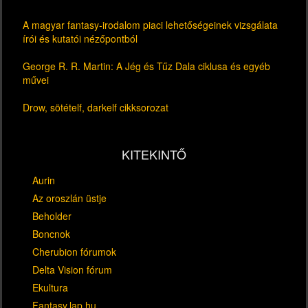
A magyar fantasy-irodalom piaci lehetőségeinek vizsgálata
írói és kutatói nézőpontból
George R. R. Martin: A Jég és Tűz Dala ciklusa és egyéb
művei
Drow, sötételf, darkelf cikksorozat
KITEKINTŐ
Aurin
Az oroszlán üstje
Beholder
Boncnok
Cherubion fórumok
Delta Vision fórum
Ekultura
Fantasy.lap.hu