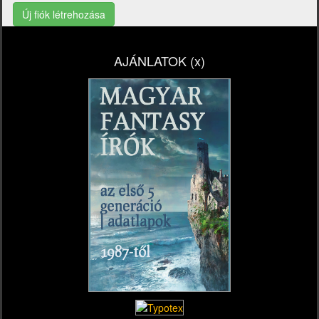
Új fiók létrehozása
AJÁNLATOK (x)