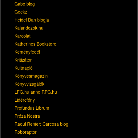
Gabo blog
Geekz
Heidel Dan blogja
Kalandozok.hu
Karcolat
Katherines Bookstore
Keményfedél
Kritizátor
Kultnapló
Könyvesmagazin
Könyvvizsgálók
LFG.hu anno RPG.hu
Lidércfény
Profundus Librum
Próza Nostra
Raoul Renier: Carcosa blog
Roboraptor