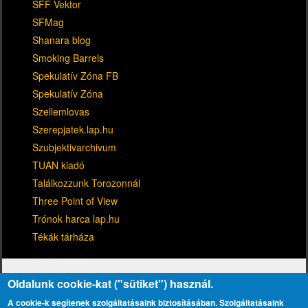
SFF Vektor
SFMag
Shanara blog
Smoking Barrels
Spekulatív Zóna FB
Spekulatív Zóna
Szellemlovas
Szerepjatek.lap.hu
Szubjektivarchivum
TUAN kiadó
Találkozzunk Torozonnál
Three Point of View
Trónok harca lap.hu
Tékák tárháza
Oldalunk cookie-kat ("sütiket") használ.
A cookie-k segítenek szolgáltatásaink biztosításában. Szolgáltatásaink