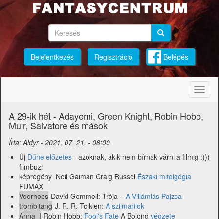
Ugrás
a
tartalomra
Keresés
Keresés
Keresés
Bejelentkezés
Regisztráció
Belépés
Navig
átkap
A 29-ik hét - Adayemi, Green Knight, Robin Hobb,
Muir, Salvatore és mások
Írta:
Aldyr
-
2021. 07. 21. - 08:00
Új
Dűne előzetes
- azoknak, akik nem bírnak várni a filmig :)))
filmbuzi
képregény Neil Gaiman Craig Russel
Északi mitolgógia
FUMAX
Voorhees
-David Gemmell: Trója –
A Villámlás Pajzsa
trombitang
-J. R. R. Tolkien:
A szilmarilok
Anna_I
-Robin Hobb:
Fool's Fate
A Bolond
végzete