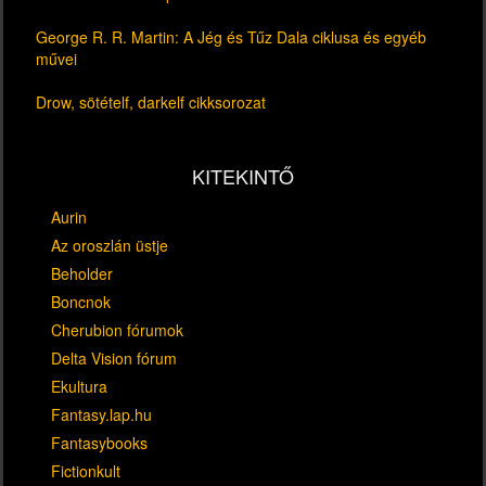
George R. R. Martin: A Jég és Tűz Dala ciklusa és egyéb
művei
Drow, sötételf, darkelf cikksorozat
KITEKINTŐ
Aurin
Az oroszlán üstje
Beholder
Boncnok
Cherubion fórumok
Delta Vision fórum
Ekultura
Fantasy.lap.hu
Fantasybooks
Fictionkult