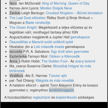
Noro
-Ian McDonald:
King of Morning, Queen of Day
ftamas-Jenn Lyons:
Minden Dolgok Neve
Zanbar
-Leigh Bardugo:
Crooked Kingdom – Bűnös birodalom
The Last Duel-előzetes
: Ridley Scott új filmje filmbuzi +
Megvan a
Blade rendezője
The Green Knight:
Megérkezett a teljes előzetes az év
legjobban várt, rendhagyó fantasy-jéhez IGN
Augusztusban megjelenik a Jupiter Hell
gamekapocs
Összeállítás a Marsról szóló scifikről qubit
Hivatalos: jön a
Loki második évada
gamekapocs
donzella
P-R. A. Salvatore:
Egy őrült isten gyermeke
Eszterterka
-Tamsyn Muir:
Gideon a Kilencedik
Anna_I
-Robin Hobb:
The Golden Fool
- Az
arany bolond
lilla_csanyi-Susanna Clarke:
Búcsúbáj hölgyei és más
történetek
ViraMors
-Alix E. Harrow:
Tízezer ajtó
pat -Ted Chiang:
Kilégzés és más novellák
A hatalom eltorzít – ajánló Tomi Adayemi Erény és bosszú
gyermekei c. regényéhez
lendületmagazin
A hozzászóláshoz
regisztráció
és
bejelentkezés
szükséges