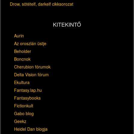
Drow, sötételf, darkelf cikksorozat
KITEKINTŐ
Aurin
Az oroszlán üstje
Beholder
Boncnok
Cherubion fórumok
Delta Vision fórum
Ekultura
Fantasy.lap.hu
Fantasybooks
Fictionkult
Gabo blog
Geekz
Heidel Dan blogja