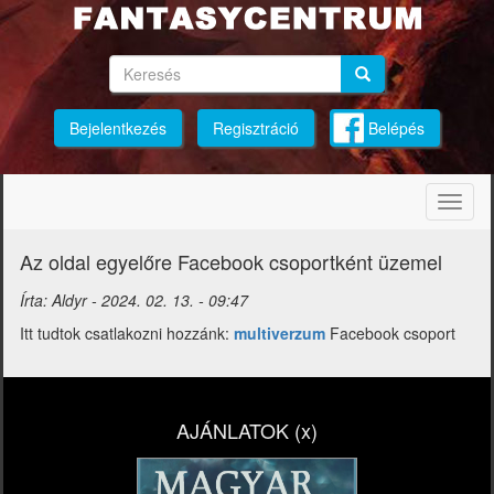
Ugrás
a
tartalomra
Keresés
Keresés
Keresés
Bejelentkezés
Regisztráció
Belépés
Navig
átkap
Az oldal egyelőre Facebook csoportként üzemel
Írta:
Aldyr
-
2024. 02. 13. - 09:47
Itt tudtok csatlakozni hozzánk:
multiverzum
Facebook csoport
AJÁNLATOK (x)