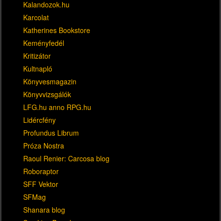
Kalandozok.hu
Karcolat
Katherines Bookstore
Keményfedél
Kritizátor
Kultnapló
Könyvesmagazin
Könyvvizsgálók
LFG.hu anno RPG.hu
Lidércfény
Profundus Librum
Próza Nostra
Raoul Renier: Carcosa blog
Roboraptor
SFF Vektor
SFMag
Shanara blog