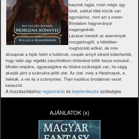
kasztok tagjai, most mégis úgy
tűnik, sokkal több közük van
egymáshoz, mint azt a merev
Birodalom hagyományai
megengednék.
Lázasan keresik az események
mozgatórugóit, a háttérben
meghúzódó erőket, de mire
átcsapnak a fejük felett a hullámok, csupán annyit sikerül kideríteniük,
hogy talán egy régebbi zászlóháború történései kötik össze sorsukat…
Minden erejükre, ügyességükre és hitükre szükségük van, ha végig
akarják járni a számukra jelölt utat. Az utat, mely a Hatalmasok, a
hekká
k, a vér és a szörnyisten, Tharr kaotikus birodalmán vezet
keresztül.
A hozzászóláshoz
regisztráció
és
bejelentkezés
szükséges
AJÁNLATOK (x)