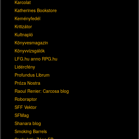
Karcolat
Katherines Bookstore
Keményfedél
Kritizátor
Kultnapló
Könyvesmagazin
Könyvvizsgálók
LFG.hu anno RPG.hu
Lidércfény
Profundus Librum
Próza Nostra
Raoul Renier: Carcosa blog
Roboraptor
SFF Vektor
SFMag
Shanara blog
Smoking Barrels