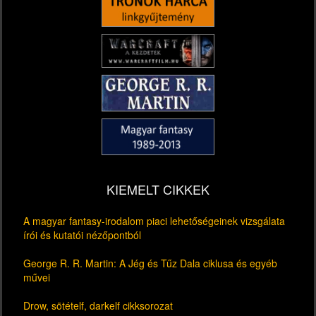
KIEMELT CIKKEK
A magyar fantasy-irodalom piaci lehetőségeinek vizsgálata
írói és kutatói nézőpontból
George R. R. Martin: A Jég és Tűz Dala ciklusa és egyéb
művei
Drow, sötételf, darkelf cikksorozat