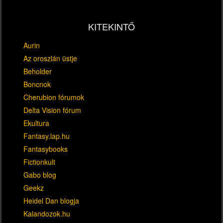
KITEKINTŐ
Aurin
Az oroszlán üstje
Beholder
Boncnok
Cherubion fórumok
Delta Vision fórum
Ekultura
Fantasy.lap.hu
Fantasybooks
Fictionkult
Gabo blog
Geekz
Heidel Dan blogja
Kalandozok.hu