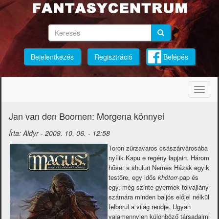
Ugrás
a
tartalomra
Keresés
Keresés
Keresés
Bejelentkezés
Regisztráció
Belépés
Navig
átkap
Jan van den Boomen: Morgena könnyei
Írta:
Aldyr
-
2009. 10. 06. - 12:58
Toron zűrzavaros császárvárosába
nyílik Kapu e regény lapjain. Három
hőse: a shuluri Nemes Házak egyik
testőre, egy idős
khótorr
-pap és
egy, még szinte gyermek tolvajlány
számára minden baljós előjel nélkül
felborul a világ rendje. Ugyan
valamennyien különböző társadalmi